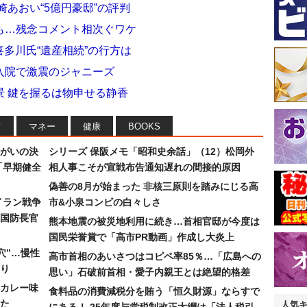
崎あおい“5億円豪邸”の評判
も…残念コメント相次ぐワケ
喜多川氏“遺産相続”の行方は
入院で激震のジャニーズ
景 鍵を握るは物申せる静香
フ
マネー
健康
BOOKS
まがいの決
シリーズ 保阪メモ「昭和史余話」（12）松岡外
「早期健全
相人事こそが宣戦布告通知遅れの間接的原因
偽善の8月が始まった 非核三原則を踏みにじる高
イラン戦争
市&小泉コンビの白々しさ
国防長官
熊本地震の被災地利用に続き…首相官邸が今度は
国民栄誉賞で「高市PR動画」作成し大炎上
穴”…慢性
高市首相のあいさつはコピペ率85％…「広島への
り
思い」石破前首相・愛子内親王とは絶望的格差
カレー味
食料品の消費減税分を賄う「恒久財源」ならすで
た
人気