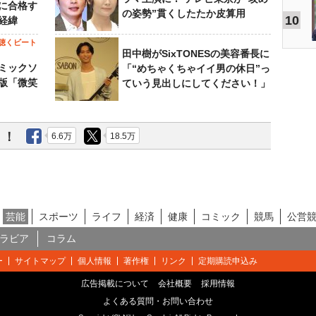
に合格す
の姿勢”貫くしたたか皮算用
10
経緯
聴くビート
田中樹がSixTONESの美容番長に
ミックソ
「“めちゃくちゃイイ男の休日”っ
版「微笑
ていう見出しにしてください！」
う！
6.6万
18.5万
芸能
スポーツ
ライフ
経済
健康
コミック
競馬
公営
ラビア
コラム
ー
サイトマップ
個人情報
著作権
リンク
定期購読申込み
広告掲載について
会社概要
採用情報
よくある質問・お問い合わせ