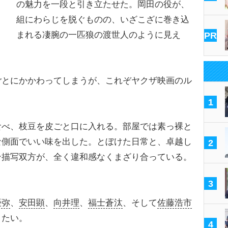
の魅力を一段と引き立たせた。岡田の役が、
組にわらじを脱ぐものの、いざこざに巻き込
まれる凄腕の一匹狼の渡世人のように見え
PR
とにかかわってしまうが、これぞヤクザ映画のル
1
べ、枝豆を皮ごと口に入れる。部屋では素っ裸と
な側面でいい味を出した。とぼけた日常と、卓越し
2
ン描写双方が、全く違和感なくまざり合っている。
3
優弥
、
安田顕
、
向井理
、
福士蒼汰
、そして
佐藤浩市
りたい。
4