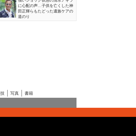
強いショック状態の清水アキラ
に心配の声…子供を亡くした神
田正輝らもたどった遺族ケアの
道のり
競技
写真
書籍