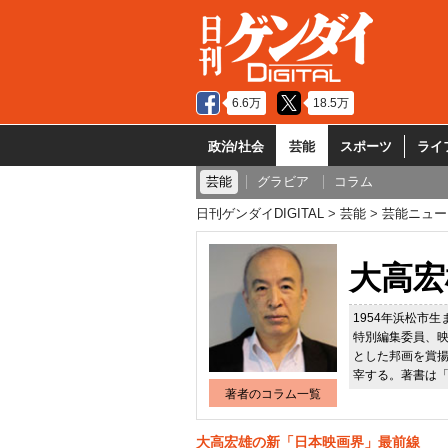
6.6万
18.5万
政治/社会
芸能
スポーツ
ライ
芸能
グラビア
コラム
日刊ゲンダイDIGITAL
芸能
芸能ニュー
大高宏
1954年浜松市
特別編集委員、映
とした邦画を賞
宰する。著書は
著者のコラム一覧
大高宏雄の新「日本映画界」最前線