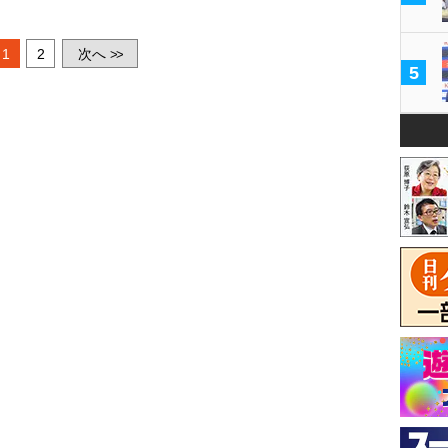
1
2
次へ
>>
5