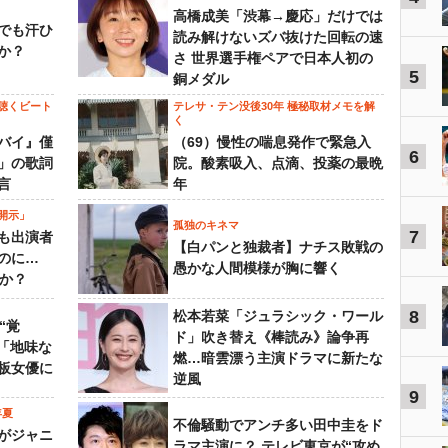
高橋成美「渋幕→慶応」だけでは
でも汗ひ
読み解けないズバ抜けた回転の速
か？
さ 世界選手権ペアで日本人初の
5
銅メダル
聴くビート
テレサ・テン没後30年 極秘取材メモを解
く
バイ』僅
（69）慢性の喘息発作で緊急入
6
」の歌詞
院。酸素吸入、点滴、投薬の最晩
言
年
開示」
孤独のキネマ
7
も出演者
【白パンと独裁者】ナチス敗戦の
のに…
愚かな人間模様が胸に響く
すか？
8
松本若菜「ジュラシック・ワール
“覚
ド」吹き替え《棒読み》論争再
…「地味な
燃…暗雲漂う主演ドラマに新たな
板女優に
逆風
9
年夏
不倫騒動でアンチ多い田中圭をド
がジャニ
ラマ主演に？ テレビ東京が“攻め