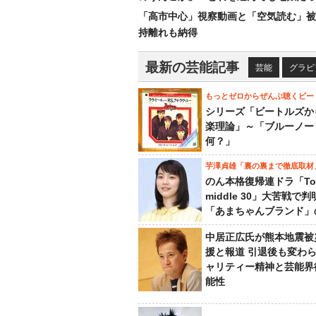
「高市中心」視察動画と「空気読む」被
持離れも納得
最新の芸能記事
芸能
グラビ
もっとゼロからぜんぶ聴くビー
シリーズ「ビートルズか
楽理論」～「ブルーノー
何？」
芋澤貞雄「裏の裏まで徹底取材
のん本格復帰連ドラ「To
middle 30」大苦戦で
「あまちゃんブランド」
中居正広氏が熊本地震被
援と報道 引退後も変わ
ャリティー精神と芸能界
能性