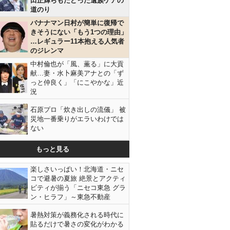
田正輝らもたどった遺族ケアの
道のり
バナナマン日村が簡単に復帰で
きそうにない「もう1つの理由」
…レギュラー11本抱える人気者
のジレンマ
中村倫也が「風、薫る」に大貢
献…妻・水卜麻美アナとの「ず
っと仲良く」「にこやかな」近
況
石原プロ「炊き出しの流儀」 被
災地一番乗りがエラいわけでは
ない
もっと見る
楽しさいっぱい！北海道・ニセ
コで避暑の夏旅 絶景とアクティ
ビティが揃う「ニセコ東急 グラ
ン・ヒラフ」～東急不動産
暑熱対策が義務化される時代に
貼るだけで暑さの変化がわかる