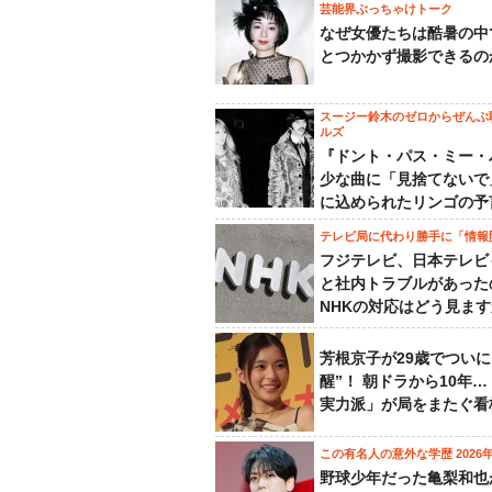
芸能界ぶっちゃけトーク
なぜ女優たちは酷暑の中
とつかかず撮影できるの
スージー鈴木のゼロからぜんぶ
ルズ
『ドント・パス・ミー・
少な曲に「見捨てないで
に込められたリンゴの予
テレビ局に代わり勝手に「情報
フジテレビ、日本テレビ
と社内トラブルがあった
NHKの対応はどう見ま
芳根京子が29歳でついに
醒”！ 朝ドラから10年
実力派」が局をまたぐ看
この有名人の意外な学歴 2026
野球少年だった亀梨和也