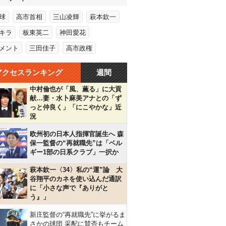
球
高市首相
三山凌輝
萩本欽一
キラ
板東英二
神田愛花
メント
三田佳子
高市政権
アクセスランキング
週間
中村倫也が「風、薫る」に大貢
献…妻・水卜麻美アナとの「ず
っと仲良く」「にこやかな」近
況
欧州初の日本人指揮官誕生へ 森
保一監督の“再就職先”は「ベル
ギー1部の日系クラブ」一択か
萩本欽一〈34〉私の“運”論 大
谷翔平のカネを使い込んだ通訳
に「小さな声で『ありがと
う』」
新庄監督の“再就職先”に挙がるま
さかの球団 采配に賛否もチーム