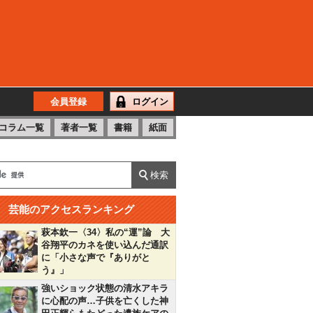
会員登録
ログイン
コラム一覧
著者一覧
書籍
紙面
芸能のアクセスランキング
萩本欽一〈34〉私の“運”論 大
谷翔平のカネを使い込んだ通訳
に「小さな声で『ありがと
う』」
強いショック状態の清水アキラ
に心配の声…子供を亡くした神