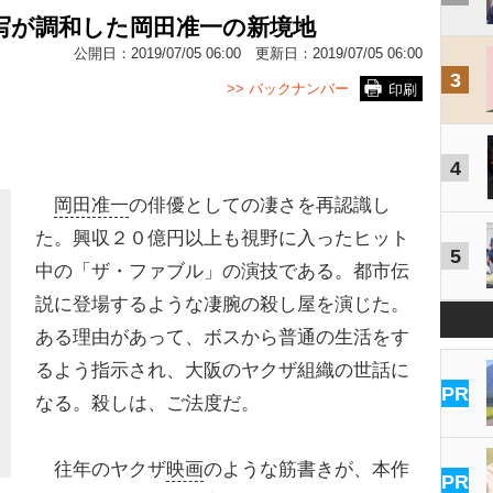
写が調和した岡田准一の新境地
公開日：
2019/07/05 06:00
更新日：
2019/07/05 06:00
3
>> バックナンバー
印刷
4
岡田准一
の俳優としての凄さを再認識し
た。興収２０億円以上も視野に入ったヒット
5
中の「ザ・ファブル」の演技である。都市伝
説に登場するような凄腕の殺し屋を演じた。
ある理由があって、ボスから普通の生活をす
るよう指示され、大阪のヤクザ組織の世話に
PR
なる。殺しは、ご法度だ。
往年のヤクザ
映画
のような筋書きが、本作
PR