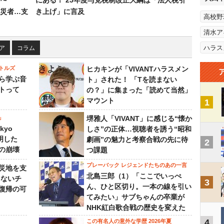
にある！ 25年度与党税制改正大綱は「法人税引
災者…支
き上げ」に言及
高校野
清水ア
ハラス
ア
コラム
トルズ
ヒカキンが「VIVANTハラスメン
ら学ぶ音
ト」された！ 「Tを読まない
トって
の？」に集まった「読めて当然」
マウント
1
」
堺雅人「VIVANT」に感じる“懐か
kyo
しさ”の正体…視聴者を誘う“昭和
判明した
劇画”の魅力と考察合戦の先に待
2
の崩壊
つ課題
プレーバック レジェンドたちのあの一言
災地を支
北島三郎（1）「ここでいっぺ
らないチ
3
ん、ひと区切り。一本の線を引い
復帰の可
てみたい」サブちゃんの卒業が
NHK紅白歌合戦の歴史を変えた
4
この有名人の意外な学歴 2026年夏