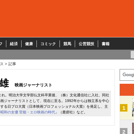
フ
経済
健康
コミック
競馬
公営競技
書籍
ス
記事
雄
映画ジャーナリスト
生まれ。明治大学文学部仏文科卒業後、（株）文化通信社に入社。同社
画ジャーナリストとして、現在に至る。1992年からは独立系を中心
揚する日プロ大賞（日本映画プロフェッショナル大賞）を発足し、主
1
「
昭和の女優 官能・エロ映画の時代
」（鹿砦社）など。
2