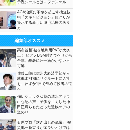
示温シールとは～ファンケル
AGA治療に革命を起こす検査技
術「スキャビジョン」銀クリが
提示する新しい薄毛治療のあり
方
編集部オススメ
高市首相“被災地利用PV”が大炎
上！ ピアノBGM付きでヘリから
合掌、酷暑に汗一滴かかない不
可解
佐藤二朗は信州大経済学部から
就職氷河期にリクルートに入社
も、わずか1日で辞めて役者の道
へ
強いショック状態の清水アキラ
に心配の声…子供を亡くした神
田正輝らもたどった遺族ケアの
道のり
石原プロ「炊き出しの流儀」 被
災地一番乗りがエラいわけでは