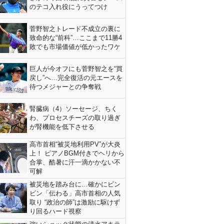
のテコ入れ役にうってつけ
菅野智之トレード不成立の裏に
致命的な“前科”…ここまで11勝4
敗でも市場価値が低かったワケ
巨人が今オフにも菅野智之を“買
戻し”へ…完全復活の元エースを
待つメジャーとの争奪戦
腎臓病（4）ソーセージ、ちく
わ、プロセスチーズの取り過ぎ
が腎機能を低下させる
高市首相“被災地利用PV”が大炎
上！ ピアノBGM付きでヘリから
合掌、酷暑に汗一滴かかない不
可解
被災地を踏み台に…確かにビン
ビン「伝わる」高市首相の人気
取り “政治の師”は激励に駆けず
り回るハード視察