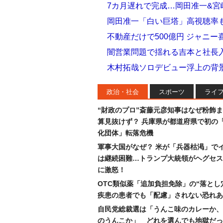
7カ月遅れで完成…岡田准一&宮
岡田准一「白い巨塔」高視聴率
不動産だけで500億円 ジャニー
闇営業問題で揺れる吉本と社長
木村拓哉ソロデビュー浮上の背
政治・社会
スポーツ
ライ
“財政のプロ”斎藤元彦知事はなぜ粉飾
算見抜けず？ 兵庫県が都道府県で初の
化団体」転落危機
軍事大国がなぜ？ 米が「兵器枯渇」で
は継続困難…トランプ大統領がヘグセス
に激怒！
OTC類似薬「追加負担免除」の“落とし
疾患の患者でも「配慮」されない恐れあ
自民党総裁選は「うんこ味のカレーか、
のうんこか」 どれを選んでも地獄だっ