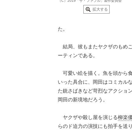
（C）2019「ザ・ファブル」製作委員会
拡大する
た。
結局、彼もまたヤクザのもめご
ーティンである。
可愛い絵を描く。魚を頭から食
いった具合に、岡田はコミカル
た銃さばきなど苛烈なアクショ
岡田の新境地だろう。
ヤクザや殺し屋を演じる
柳楽
らのド迫力の演技にも拍手を送