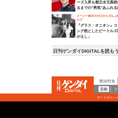
ーズ入所も都立水元高校
るまでの“男気”あふれる
スージー鈴木のゼロからぜんぶ
ルズ
『グラス・オニオン』コ
ング然としたビートルズ
がえし」
日刊ゲンダイDIGITALを読も
政治/社会
芸能
グ
サイトポリシ