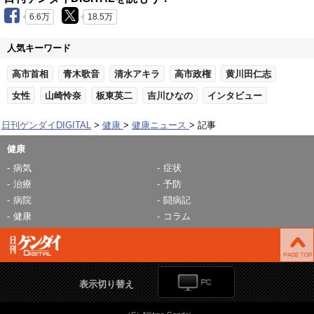
6.6万
18.5万
人気キーワード
高市首相
青木歌音
清水アキラ
高市政権
黄川田仁志
女性
山崎怜奈
板東英二
吉川ひなの
インタビュー
日刊ゲンダイDIGITAL
健康
健康ニュース
記事
健康
病気
症状
治療
予防
病院
闘病記
健康
コラム
表示切り替え