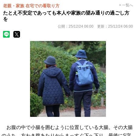
> 一覧へ
老親・家族 在宅での看取り方
たとえ不安定であっても本人や家族の望み通りの過ごし方
を
公開：
25/12/24 06:00
更新：
25/12/24 06:00
お腹の中で小腸を囲むように位置している大腸。その大腸
のうち、左わき腹あたりからまっすぐ下へ下り、最後にS字