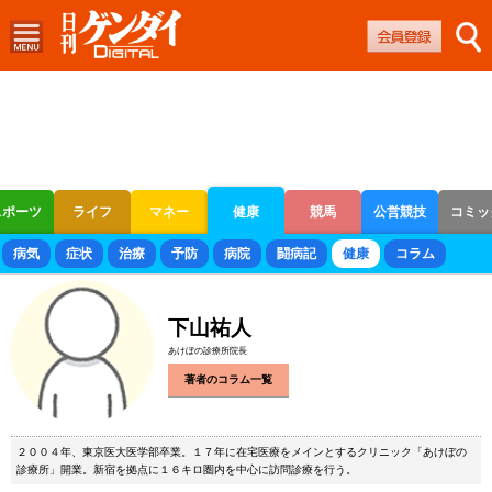
スポーツ
ライフ
マネー
健康
競馬
公営競技
コミッ
ボートレース
競輪
オートレース
病気
症状
治療
予防
病院
闘病記
健康
コラム
下山祐人
あけぼの診療所院長
著者のコラム一覧
２００４年、東京医大医学部卒業。１７年に在宅医療をメインとするクリニック「あけぼの
診療所」開業。新宿を拠点に１６キロ圏内を中心に訪問診療を行う。