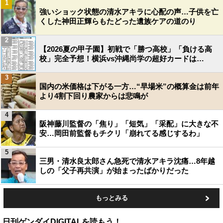
1
強いショック状態の清水アキラに心配の声…子供を亡
くした神田正輝らもたどった遺族ケアの道のり
2
【2026夏の甲子園】初戦で「勝つ高校」「負ける高
校」完全予想！横浜vs沖縄尚学の超好カードは…
3
国内の米価格は下がる一方…“早場米”の概算金は前年
より4割下回り農家からは悲鳴が
4
阪神藤川監督の「焦り」「短気」「采配」に大きな不
安…岡田前監督もチクリ「崩れてる感じするわ」
5
三男・清水良太郎さん急死で清水アキラ沈痛…8年越
しの「父子再共演」が始まったばかりだった
もっとみる
日刊ゲンダイDIGITALを読もう！