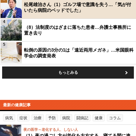
松尾雄治さん（1）ゴルフ場で意識を失う…「気が付
いたら病院のベッドでした」
4
（8）法制度のはざまに落ちた患者…弁護士事務所に
置き去り
5
転倒の原因の3分の1は「遠近両用メガネ」…米国眼科
学会の調査発表
もっとみる
最新の健康記事
病気
症状
治療
予防
病院
闘病記
健康
コラム
夜の医学～老化する人、しない人
（1）夜の過ごし方が老化を左右する…寝てる間に進