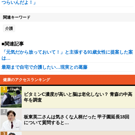
つらいんだよ！」
関連キーワード
介護
■関連記事
「元気だから放っておいて！」と主張する91歳女性に提案した案
は…
最期まで自宅で介護したい…現実との葛藤
健康のアクセスランキング
1
ビタミンC濃度が高いと脳は老化しない？ 青森の中高
年を調査
2
板東英二さんは気さくな人柄だった 甲子園延長18回
について質問すると…
3