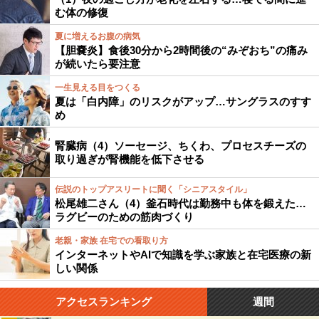
む体の修復
夏に増えるお腹の病気
【胆嚢炎】食後30分から2時間後の“みぞおち”の痛み
が続いたら要注意
一生見える目をつくる
夏は「白内障」のリスクがアップ…サングラスのすす
め
腎臓病（4）ソーセージ、ちくわ、プロセスチーズの
取り過ぎが腎機能を低下させる
伝説のトップアスリートに聞く「シニアスタイル」
松尾雄二さん（4）釜石時代は勤務中も体を鍛えた…
ラグビーのための筋肉づくり
老親・家族 在宅での看取り方
インターネットやAIで知識を学ぶ家族と在宅医療の新
しい関係
アクセスランキング
週間