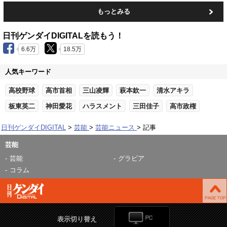
もっとみる
日刊ゲンダイDIGITALを読もう！
6.6万
18.5万
人気キーワード
高校野球
高市首相
三山凌輝
萩本欽一
清水アキラ
板東英二
神田愛花
ハラスメント
三田佳子
高市政権
日刊ゲンダイDIGITAL
芸能
芸能ニュース
記事
芸能
芸能
グラビア
コラム
表示切り替え