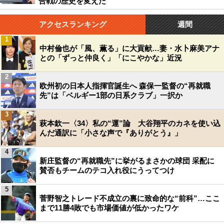
合戦の歴史を変えた
アクセスランキング
週間
1
中村倫也が「風、薫る」に大貢献…妻・水卜麻美アナ
との「ずっと仲良く」「にこやかな」近況
2
欧州初の日本人指揮官誕生へ 森保一監督の“再就職
先”は「ベルギー1部の日系クラブ」一択か
3
萩本欽一〈34〉私の“運”論 大谷翔平のカネを使い込
んだ通訳に「小さな声で『ありがとう』」
4
新庄監督の“再就職先”に挙がるまさかの球団 采配に
賛否もチームのテコ入れ役にうってつけ
5
菅野智之トレード不成立の裏に致命的な“前科”…ここ
まで11勝4敗でも市場価値が低かったワケ