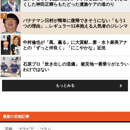
くした神田正輝らもたどった遺族ケアの道のり
3
バナナマン日村が簡単に復帰できそうにない「もう1
つの理由」…レギュラー11本抱える人気者のジレンマ
4
中村倫也が「風、薫る」に大貢献…妻・水卜麻美アナ
との「ずっと仲良く」「にこやかな」近況
5
石原プロ「炊き出しの流儀」 被災地一番乗りがエラい
わけではない
もっとみる
最新の芸能記事
芸能
グラビア
コラム