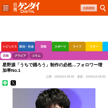
トピックス
政治・社会
芸能
スポーツ
ライフ
マネー
ボートレース
競輪
オートレース
芸能
グラビア
コラム
星野源「うちで踊ろう」制作の必然…フォロワー増
加率No.1
公開：
20/04/15 06:00
更新：
20/04/15 06:00