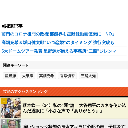
■関連記事
前門のコロナ後門の政権 芸能界も星野源動画便乗に「NO」
高畑充希＆坂口健太郎“いつ恋婚”のタイミング 強行突破も
5大ドームツアー発表 星野源が抱える事務所“二股”ジレンマ
関連キーワード
星野源
大泉洋
高畑充希
香取慎吾
三浦大知
芸能のアクセスランキング
1
萩本欽一〈34〉私の“運”論 大谷翔平のカネを使い込
んだ通訳に「小さな声で『ありがとう』」
2
強いショック状態の清水アキラに心配の声…子供を亡