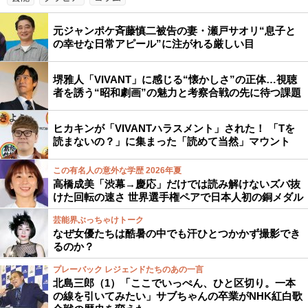
元ジャンポケ斉藤慎二被告の妻・瀬戸サオリ“息子と
の幸せな日常アピール”に注がれる厳しい目
堺雅人「VIVANT」に感じる“懐かしさ”の正体…視聴
者を誘う“昭和劇画”の魅力と考察合戦の先に待つ課題
ヒカキンが「VIVANTハラスメント」された！ 「Tを
読まないの？」に集まった「読めて当然」マウント
この有名人の意外な学歴 2026年夏
高橋成美「渋幕→慶応」だけでは読み解けないズバ抜
けた回転の速さ 世界選手権ペアで日本人初の銅メダル
芸能界ぶっちゃけトーク
なぜ女優たちは酷暑の中でも汗ひとつかかず撮影でき
るのか？
プレーバック レジェンドたちのあの一言
北島三郎（1）「ここでいっぺん、ひと区切り。一本
の線を引いてみたい」サブちゃんの卒業がNHK紅白歌