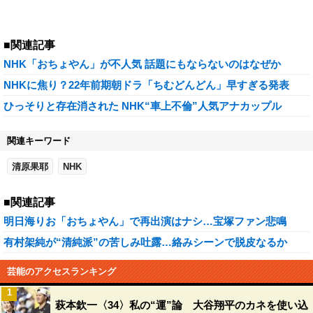
■関連記事
NHK「おちょやん」が不人気 話題にもならないのはなぜか
NHKに焦り？22年前期朝ドラ「ちむどんどん」早すぎる発表
ひっそりと存在消された NHK“車上不倫”人気アナカップル
関連キーワード
清原果耶
NHK
■関連記事
明日海りお「おちょやん」で再出演はナシ…宝塚ファン悲鳴
有村架純が“清純派”の苦しみ吐露…絡みシーンで脱皮なるか
芸能のアクセスランキング
1
萩本欽一〈34〉私の“運”論 大谷翔平のカネを使い込