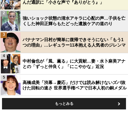
んだ通訳に「小さな声で『ありがとう』」
2
強いショック状態の清水アキラに心配の声…子供を亡
くした神田正輝らもたどった遺族ケアの道のり
3
バナナマン日村が簡単に復帰できそうにない「もう1
つの理由」…レギュラー11本抱える人気者のジレンマ
4
中村倫也が「風、薫る」に大貢献…妻・水卜麻美アナ
との「ずっと仲良く」「にこやかな」近況
5
高橋成美「渋幕→慶応」だけでは読み解けないズバ抜
けた回転の速さ 世界選手権ペアで日本人初の銅メダル
もっとみる