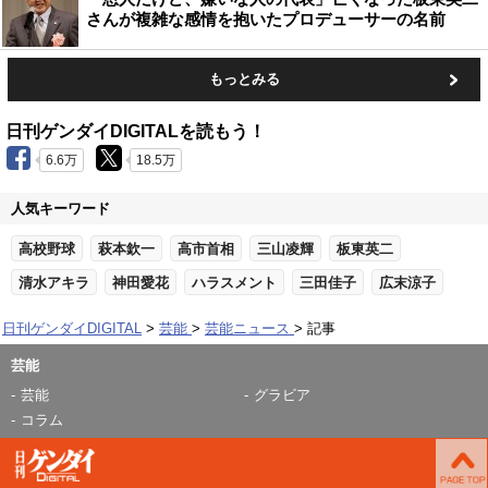
さんが複雑な感情を抱いたプロデューサーの名前
もっとみる
日刊ゲンダイDIGITALを読もう！
6.6万
18.5万
人気キーワード
高校野球
萩本欽一
高市首相
三山凌輝
板東英二
清水アキラ
神田愛花
ハラスメント
三田佳子
広末涼子
日刊ゲンダイDIGITAL
芸能
芸能ニュース
記事
芸能
芸能
グラビア
コラム