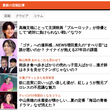
最新の芸能記事
芸能
グラビア
コラム
高橋文哉にとって主演映画「ブルーロック」が俳優と
して“絶対に負けられない戦い”なワケ
「ゴチ」への違和感…NEWS増田貴久の“すべり芸”は
誰が悪いのか？ ナイナイが抱える27年目の課題
桧山珠美 あれもこれも言わせて
街歩き食べ歩きばかりの売れっ子芸人ばかり…漫才師
はネタを見せてナンボじゃないの？
今週グサッときた名言珍言
欲に忠実に目いっぱい楽しむ姿が、紅しょうが熊元プ
ロレスの不思議な魅力
テレビが10倍面白くなるコラム
中山美穂の水着姿が懐かしい…夏の定番「海辺の青春
ドラマ」なぜ消えた？