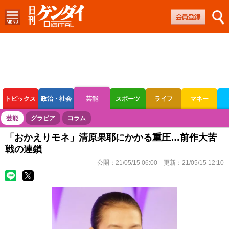
トピックス
政治・社会
芸能
スポーツ
ライフ
マネー
ボートレース
競輪
オートレース
芸能
グラビア
コラム
「おかえりモネ」清原果耶にかかる重圧…前作大苦
戦の連鎖
公開：
21/05/15 06:00
更新：
21/05/15 12:10