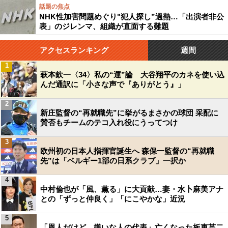
話題の焦点
NHK性加害問題めぐり"犯人探し”過熱…「出演者非公
表」のジレンマ、組織が直面する難題
アクセスランキング
週間
1
萩本欽一〈34〉私の“運”論 大谷翔平のカネを使い込
んだ通訳に「小さな声で『ありがとう』」
2
新庄監督の“再就職先”に挙がるまさかの球団 采配に
賛否もチームのテコ入れ役にうってつけ
3
欧州初の日本人指揮官誕生へ 森保一監督の“再就職
先”は「ベルギー1部の日系クラブ」一択か
4
中村倫也が「風、薫る」に大貢献…妻・水卜麻美アナ
との「ずっと仲良く」「にこやかな」近況
5
「恩人だけど、嫌いな人の代表」亡くなった板東英二