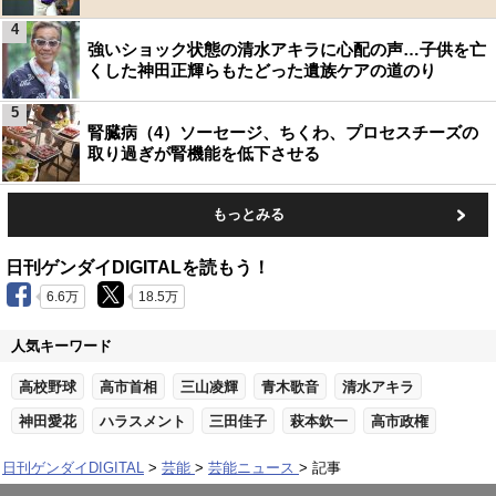
4
強いショック状態の清水アキラに心配の声…子供を亡
くした神田正輝らもたどった遺族ケアの道のり
5
腎臓病（4）ソーセージ、ちくわ、プロセスチーズの
取り過ぎが腎機能を低下させる
もっとみる
日刊ゲンダイDIGITALを読もう！
6.6万
18.5万
人気キーワード
高校野球
高市首相
三山凌輝
青木歌音
清水アキラ
神田愛花
ハラスメント
三田佳子
萩本欽一
高市政権
日刊ゲンダイDIGITAL
芸能
芸能ニュース
記事