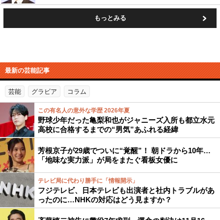
もっとみる
最新の芸能記事
芸能
グラビア
コラム
この有名人の意外な学歴 2026年夏
野球少年だった亀梨和也がジャニーズ入所も都立水元
高校に合格するまでの“男気”あふれる経緯
芳根京子が29歳でついに“覚醒”！ 朝ドラから10年…
「地味な実力派」が局をまたぐ看板女優に
テレビ局に代わり勝手に「情報開示」
フジテレビ、日本テレビも出演者と社内トラブルがあ
ったのに…NHKの対応はどう見ますか？