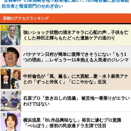
“全裸事件”の草彅剛を地下駐車場に匿い…TBS報告書にある番組
担当者と報道部門のせめぎ合い
芸能のアクセスランキング
1
強いショック状態の清水アキラに心配の声…子供を亡
くした神田正輝らもたどった遺族ケアの道のり
2
バナナマン日村が簡単に復帰できそうにない「もう1
つの理由」…レギュラー11本抱える人気者のジレンマ
3
中村倫也が「風、薫る」に大貢献…妻・水卜麻美アナ
との「ずっと仲良く」「にこやかな」近況
4
石原プロ「炊き出しの流儀」 被災地一番乗りがエラい
わけではない
5
横浜流星「BL作品興味なし」発言に滲むプロ意識
「べらぼう」後初の民放連ドラ主演で注目