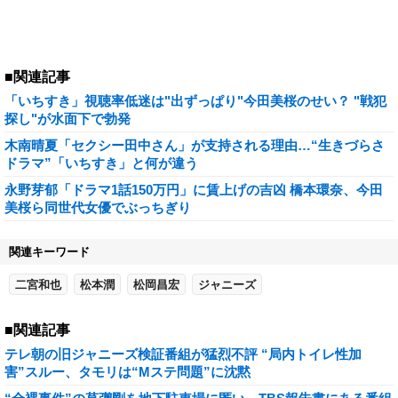
■関連記事
「いちすき」視聴率低迷は"出ずっぱり"今田美桜のせい？ "戦犯
探し"が水面下で勃発
木南晴夏「セクシー田中さん」が支持される理由…“生きづらさ
ドラマ”「いちすき」と何が違う
永野芽郁「ドラマ1話150万円」に賃上げの吉凶 橋本環奈、今田
美桜ら同世代女優でぶっちぎり
関連キーワード
二宮和也
松本潤
松岡昌宏
ジャニーズ
■関連記事
テレ朝の旧ジャニーズ検証番組が猛烈不評 “局内トイレ性加
害”スルー、タモリは“Mステ問題”に沈黙