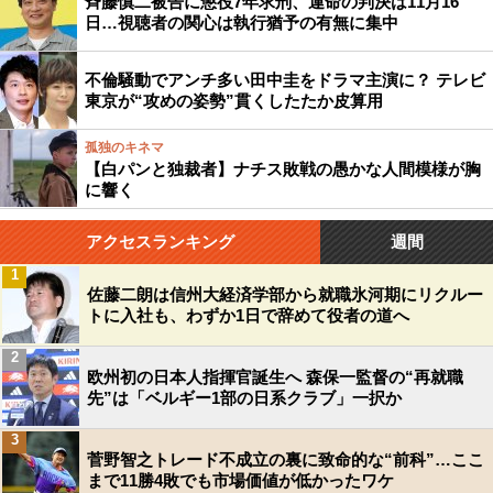
斉藤慎二被告に懲役7年求刑、運命の判決は11月16
日…視聴者の関心は執行猶予の有無に集中
不倫騒動でアンチ多い田中圭をドラマ主演に？ テレビ
東京が“攻めの姿勢”貫くしたたか皮算用
孤独のキネマ
【白パンと独裁者】ナチス敗戦の愚かな人間模様が胸
に響く
アクセスランキング
週間
1
佐藤二朗は信州大経済学部から就職氷河期にリクルー
トに入社も、わずか1日で辞めて役者の道へ
2
欧州初の日本人指揮官誕生へ 森保一監督の“再就職
先”は「ベルギー1部の日系クラブ」一択か
3
菅野智之トレード不成立の裏に致命的な“前科”…ここ
まで11勝4敗でも市場価値が低かったワケ