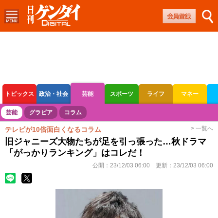
トピックス
政治・社会
芸能
スポーツ
ライフ
マネー
ボートレース
競輪
オートレース
芸能
グラビア
コラム
> 一覧へ
テレビが10倍面白くなるコラム
旧ジャニーズ大物たちが足を引っ張った…秋ドラマ
「がっかりランキング」はコレだ！
公開：
23/12/03 06:00
更新：
23/12/03 06:00