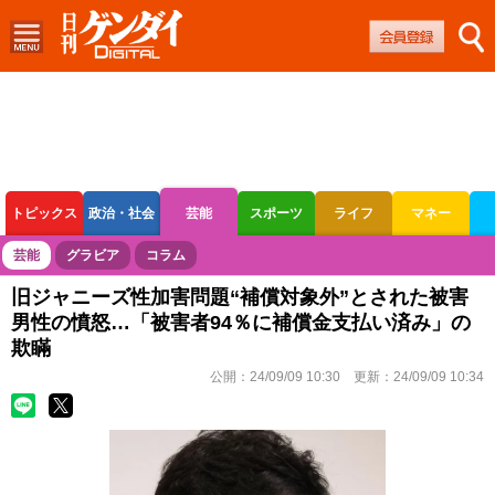
トピックス
政治・社会
芸能
スポーツ
ライフ
マネー
ボートレース
競輪
オートレース
芸能
グラビア
コラム
旧ジャニーズ性加害問題“補償対象外”とされた被害
男性の憤怒…「被害者94％に補償金支払い済み」の
欺瞞
公開：
24/09/09 10:30
更新：
24/09/09 10:34