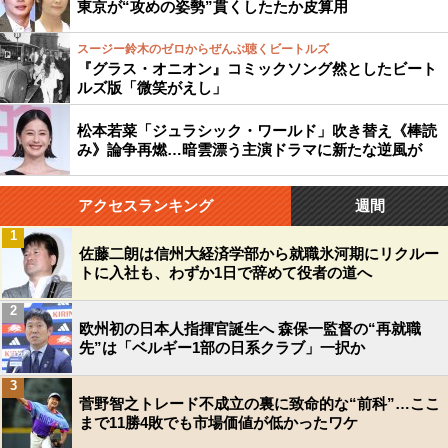
東京が“攻めの姿勢”貫くしたたか皮算用
スージー鈴木のゼロからぜんぶ聴くビートルズ
『グラス・オニオン』コミックソング然としたビート
ルズ版「微笑がえし」
松本若菜「ジュラシック・ワールド」吹き替え《棒読
み》論争再燃…暗雲漂う主演ドラマに新たな逆風が
アクセスランキング
週間
1
佐藤二朗は信州大経済学部から就職氷河期にリクルー
トに入社も、わずか1日で辞めて役者の道へ
2
欧州初の日本人指揮官誕生へ 森保一監督の“再就職
先”は「ベルギー1部の日系クラブ」一択か
3
菅野智之トレード不成立の裏に致命的な“前科”…ここ
まで11勝4敗でも市場価値が低かったワケ