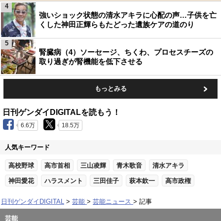
4
強いショック状態の清水アキラに心配の声…子供を亡
くした神田正輝らもたどった遺族ケアの道のり
5
腎臓病（4）ソーセージ、ちくわ、プロセスチーズの
取り過ぎが腎機能を低下させる
もっとみる
日刊ゲンダイDIGITALを読もう！
6.6万
18.5万
人気キーワード
高校野球
高市首相
三山凌輝
青木歌音
清水アキラ
神田愛花
ハラスメント
三田佳子
萩本欽一
高市政権
日刊ゲンダイDIGITAL
芸能
芸能ニュース
記事
芸能