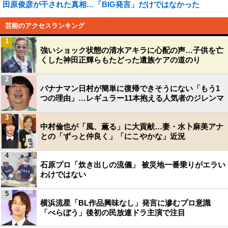
田原俊彦が干された真相…「BIG発言」だけではなかった
芸能のアクセスランキング
1
強いショック状態の清水アキラに心配の声…子供を亡
くした神田正輝らもたどった遺族ケアの道のり
2
バナナマン日村が簡単に復帰できそうにない「もう1
つの理由」…レギュラー11本抱える人気者のジレンマ
3
中村倫也が「風、薫る」に大貢献…妻・水卜麻美アナ
との「ずっと仲良く」「にこやかな」近況
4
石原プロ「炊き出しの流儀」 被災地一番乗りがエラい
わけではない
5
横浜流星「BL作品興味なし」発言に滲むプロ意識
「べらぼう」後初の民放連ドラ主演で注目