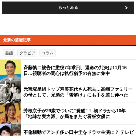
もっとみる
最新の芸能記事
芸能
グラビア
コラム
斉藤慎二被告に懲役7年求刑、運命の判決は11月16
日…視聴者の関心は執行猶予の有無に集中
元宝塚星組トップ寿美花代さん死去…高嶋ファミリー
の母として、兄弟の「雪解け」にも手を差し伸べた
芳根京子が29歳でついに“覚醒”！ 朝ドラから10年…
「地味な実力派」が局をまたぐ看板女優に
不倫騒動でアンチ多い田中圭をドラマ主演に？ テレビ