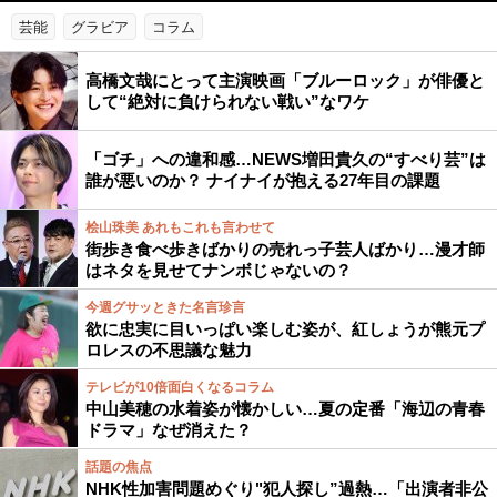
芸能
グラビア
コラム
高橋文哉にとって主演映画「ブルーロック」が俳優と
して“絶対に負けられない戦い”なワケ
「ゴチ」への違和感…NEWS増田貴久の“すべり芸”は
誰が悪いのか？ ナイナイが抱える27年目の課題
桧山珠美 あれもこれも言わせて
街歩き食べ歩きばかりの売れっ子芸人ばかり…漫才師
はネタを見せてナンボじゃないの？
今週グサッときた名言珍言
欲に忠実に目いっぱい楽しむ姿が、紅しょうが熊元プ
ロレスの不思議な魅力
テレビが10倍面白くなるコラム
中山美穂の水着姿が懐かしい…夏の定番「海辺の青春
ドラマ」なぜ消えた？
話題の焦点
NHK性加害問題めぐり"犯人探し”過熱…「出演者非公