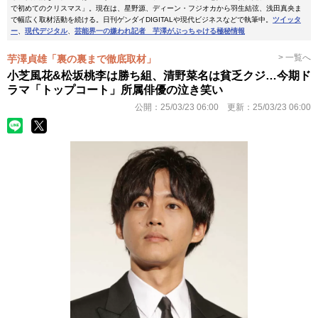
で初めてのクリスマス」。現在は、星野源、ディーン・フジオカから羽生結弦、浅田真央ま
で幅広く取材活動を続ける。日刊ゲンダイDIGITALや現代ビジネスなどで執筆中。
ツイッタ
ー
、
現代デジタル
、
芸能界一の嫌われ記者 芋澤がぶっちゃける極秘情報
> 一覧へ
芋澤貞雄「裏の裏まで徹底取材」
小芝風花&松坂桃李は勝ち組、清野菜名は貧乏クジ…今期ド
ラマ「トップコート」所属俳優の泣き笑い
公開：
25/03/23 06:00
更新：
25/03/23 06:00