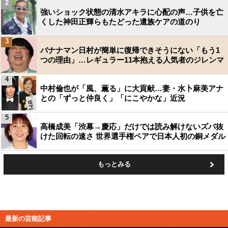
2
強いショック状態の清水アキラに心配の声…子供を亡
くした神田正輝らもたどった遺族ケアの道のり
3
バナナマン日村が簡単に復帰できそうにない「もう1
つの理由」…レギュラー11本抱える人気者のジレンマ
4
中村倫也が「風、薫る」に大貢献…妻・水卜麻美アナ
との「ずっと仲良く」「にこやかな」近況
5
高橋成美「渋幕→慶応」だけでは読み解けないズバ抜
けた回転の速さ 世界選手権ペアで日本人初の銅メダル
もっとみる
最新の芸能記事