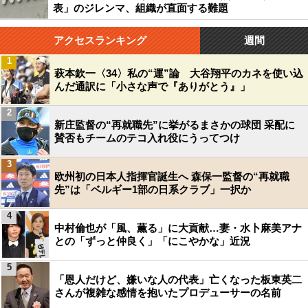
表」のジレンマ、組織が直面する難題
アクセスランキング
週間
1
萩本欽一〈34〉私の“運”論 大谷翔平のカネを使い込
んだ通訳に「小さな声で『ありがとう』」
2
新庄監督の“再就職先”に挙がるまさかの球団 采配に
賛否もチームのテコ入れ役にうってつけ
3
欧州初の日本人指揮官誕生へ 森保一監督の“再就職
先”は「ベルギー1部の日系クラブ」一択か
4
中村倫也が「風、薫る」に大貢献…妻・水卜麻美アナ
との「ずっと仲良く」「にこやかな」近況
5
「恩人だけど、嫌いな人の代表」亡くなった板東英二
さんが複雑な感情を抱いたプロデューサーの名前