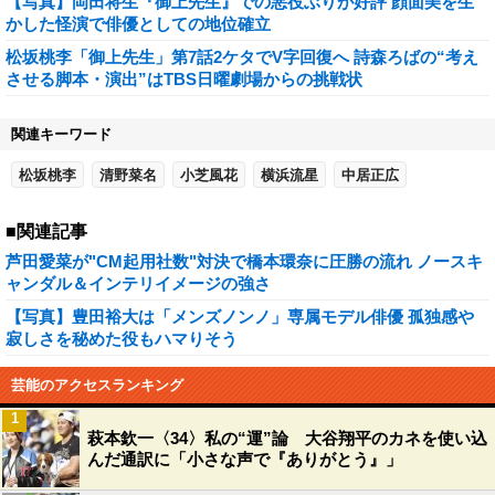
【写真】岡田将生『御上先生』での悪役ぶりが好評 顔面美を生
かした怪演で俳優としての地位確立
松坂桃李「御上先生」第7話2ケタでV字回復へ 詩森ろばの“考え
させる脚本・演出”はTBS日曜劇場からの挑戦状
関連キーワード
松坂桃李
清野菜名
小芝風花
横浜流星
中居正広
■関連記事
芦田愛菜が"CM起用社数"対決で橋本環奈に圧勝の流れ ノースキ
ャンダル＆インテリイメージの強さ
【写真】豊田裕大は「メンズノンノ」専属モデル俳優 孤独感や
寂しさを秘めた役もハマりそう
芸能のアクセスランキング
1
萩本欽一〈34〉私の“運”論 大谷翔平のカネを使い込
んだ通訳に「小さな声で『ありがとう』」