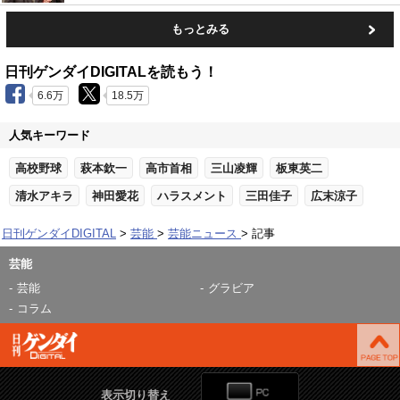
もっとみる
日刊ゲンダイDIGITALを読もう！
6.6万
18.5万
人気キーワード
高校野球
萩本欽一
高市首相
三山凌輝
板東英二
清水アキラ
神田愛花
ハラスメント
三田佳子
広末涼子
日刊ゲンダイDIGITAL
芸能
芸能ニュース
記事
芸能
芸能
グラビア
コラム
表示切り替え