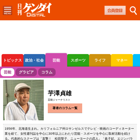
トピックス
政治・社会
芸能
スポーツ
ライフ
マネー
ボートレース
競輪
オートレース
芸能
グラビア
コラム
芋澤貞雄
芸能ジャーナリスト
著者のコラム一覧
1956年、北海道生まれ。カリフォルニア州ロサンゼルスでテレビ・映画のコーディネーター
業を経て、女性週刊誌を中心に30年以上にわたり芸能・スポーツを中心に取材活動を続け
る。代表的なスクープは「直撃！ 松田聖子、ニューヨークの恋人」「眞子妃、エジンバラ