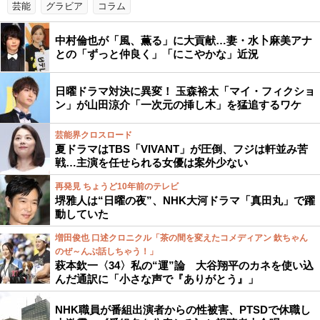
芸能
グラビア
コラム
中村倫也が「風、薫る」に大貢献…妻・水卜麻美アナ
との「ずっと仲良く」「にこやかな」近況
日曜ドラマ対決に異変！ 玉森裕太「マイ・フィクショ
ン」が山田涼介「一次元の挿し木」を猛追するワケ
芸能界クロスロード
夏ドラマはTBS「VIVANT」が圧倒、フジは軒並み苦
戦…主演を任せられる女優は案外少ない
再発見 ちょうど10年前のテレビ
堺雅人は“日曜の夜”、NHK大河ドラマ「真田丸」で躍
動していた
増田俊也 口述クロニクル「茶の間を変えたコメディアン 欽ちゃん
のぜ～んぶ話しちゃう！」
萩本欽一〈34〉私の“運”論 大谷翔平のカネを使い込
んだ通訳に「小さな声で『ありがとう』」
NHK職員が番組出演者からの性被害、PTSDで休職し