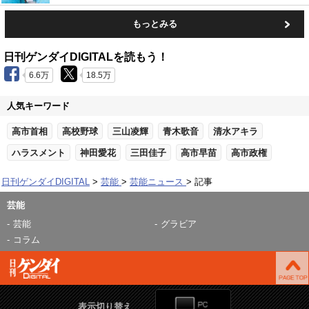
もっとみる
日刊ゲンダイDIGITALを読もう！
6.6万
18.5万
人気キーワード
高市首相
高校野球
三山凌輝
青木歌音
清水アキラ
ハラスメント
神田愛花
三田佳子
高市早苗
高市政権
日刊ゲンダイDIGITAL
芸能
芸能ニュース
記事
芸能
芸能
グラビア
コラム
表示切り替え