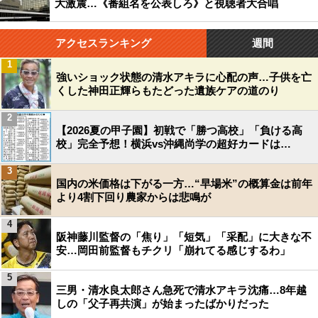
大激震…《番組名を公表しろ》と視聴者大合唱
アクセスランキング
週間
1
強いショック状態の清水アキラに心配の声…子供を亡
くした神田正輝らもたどった遺族ケアの道のり
2
【2026夏の甲子園】初戦で「勝つ高校」「負ける高
校」完全予想！横浜vs沖縄尚学の超好カードは…
3
国内の米価格は下がる一方…“早場米”の概算金は前年
より4割下回り農家からは悲鳴が
4
阪神藤川監督の「焦り」「短気」「采配」に大きな不
安…岡田前監督もチクリ「崩れてる感じするわ」
5
三男・清水良太郎さん急死で清水アキラ沈痛…8年越
しの「父子再共演」が始まったばかりだった