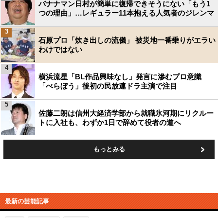
バナナマン日村が簡単に復帰できそうにない「もう1
つの理由」…レギュラー11本抱える人気者のジレンマ
3
石原プロ「炊き出しの流儀」 被災地一番乗りがエラい
わけではない
4
横浜流星「BL作品興味なし」発言に滲むプロ意識
「べらぼう」後初の民放連ドラ主演で注目
5
佐藤二朗は信州大経済学部から就職氷河期にリクルー
トに入社も、わずか1日で辞めて役者の道へ
もっとみる
最新の芸能記事