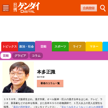
トピックス
政治・社会
芸能
スポーツ
ライフ
マネー
ボートレース
競輪
オートレース
芸能
グラビア
コラム
本多正識
漫才作家
著者のコラム一覧
１９５８年、大阪府生まれ。漫才作家。オール阪神・巨人の漫才台本をはじめ、テレビ、ラ
ジオ、新喜劇などの台本を執筆。また吉本ＮＳＣの名物講師で、１万人以上の芸人志望生を
指導。「
素顔の岡村隆史
」（ヨシモトブックス）、「
笑おうね生きようね いじめられ体験乗