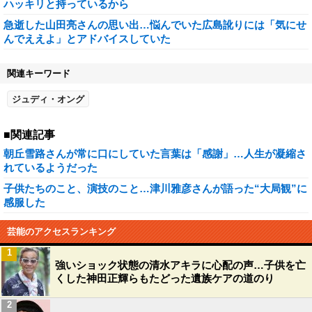
ハッキリと持っているから
急逝した山田亮さんの思い出…悩んでいた広島訛りには「気にせ
んでええよ」とアドバイスしていた
関連キーワード
ジュディ・オング
■関連記事
朝丘雪路さんが常に口にしていた言葉は「感謝」…人生が凝縮さ
れているようだった
子供たちのこと、演技のこと…津川雅彦さんが語った“大局観”に
感服した
芸能のアクセスランキング
1
強いショック状態の清水アキラに心配の声…子供を亡
くした神田正輝らもたどった遺族ケアの道のり
2