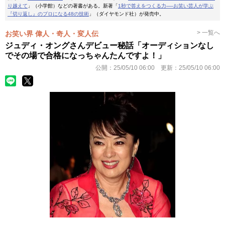
り越えて
」（小学館）などの著書がある。新著「
1秒で答えをつくる力──お笑い芸人が学ぶ
『切り返し』のプロになる48の技術
」（ダイヤモンド社）が発売中。
> 一覧へ
お笑い界 偉人・奇人・変人伝
ジュディ・オングさんデビュー秘話「オーディションなし
でその場で合格になっちゃんたんですよ！」
公開：
25/05/10 06:00
更新：
25/05/10 06:00