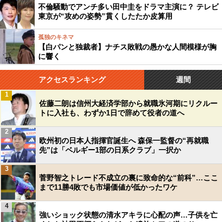
不倫騒動でアンチ多い田中圭をドラマ主演に？ テレビ
東京が“攻めの姿勢”貫くしたたか皮算用
孤独のキネマ
【白パンと独裁者】ナチス敗戦の愚かな人間模様が胸
に響く
アクセスランキング
週間
1
佐藤二朗は信州大経済学部から就職氷河期にリクルー
トに入社も、わずか1日で辞めて役者の道へ
2
欧州初の日本人指揮官誕生へ 森保一監督の“再就職
先”は「ベルギー1部の日系クラブ」一択か
3
菅野智之トレード不成立の裏に致命的な“前科”…ここ
まで11勝4敗でも市場価値が低かったワケ
4
強いショック状態の清水アキラに心配の声…子供を亡