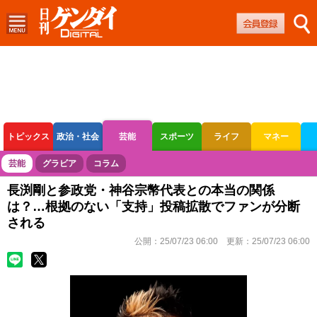
トピックス
政治・社会
芸能
スポーツ
ライフ
マネー
ボートレース
競輪
オートレース
芸能
グラビア
コラム
長渕剛と参政党・神谷宗幣代表との本当の関係
は？…根拠のない「支持」投稿拡散でファンが分断
される
公開：
25/07/23 06:00
更新：
25/07/23 06:00