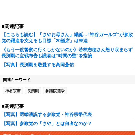
■関連記事
【こちらも読む】「さやお母さん」爆誕…“神谷ガールズ”が参政
党の躍進を支えるも目標「20議席」は未達
《もう一度警察に行くしかないのか》若林志穂さん怒り収まらず
長渕剛に宣戦布告も識者は“時間の壁”を指摘
【写真】長渕剛を敬愛する高岡蒼佑
関連キーワード
神谷宗幣
長渕剛
参議院選挙
■関連記事
【写真】選挙演説する参政党・神谷宗幣代表
【写真】参政党の「さや」とは何者なのか？