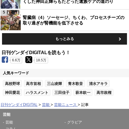
くした神田正輝らもたどった遺族ケアの道のり
5
腎臓病（4）ソーセージ、ちくわ、プロセスチーズの
取り過ぎが腎機能を低下させる
もっとみる
日刊ゲンダイDIGITALを読もう！
6.6万
18.5万
人気キーワード
高校野球
高市首相
三山凌輝
青木歌音
清水アキラ
神田愛花
ハラスメント
三田佳子
萩本欽一
高市政権
日刊ゲンダイDIGITAL
芸能
芸能ニュース
記事
芸能
芸能
グラビア
コラム