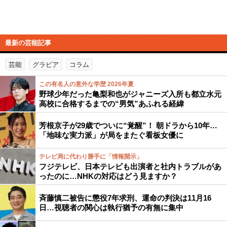
最新の芸能記事
芸能
グラビア
コラム
この有名人の意外な学歴 2026年夏
野球少年だった亀梨和也がジャニーズ入所も都立水元
高校に合格するまでの“男気”あふれる経緯
芳根京子が29歳でついに“覚醒”！ 朝ドラから10年…
「地味な実力派」が局をまたぐ看板女優に
テレビ局に代わり勝手に「情報開示」
フジテレビ、日本テレビも出演者と社内トラブルがあ
ったのに…NHKの対応はどう見ますか？
斉藤慎二被告に懲役7年求刑、運命の判決は11月16
日…視聴者の関心は執行猶予の有無に集中