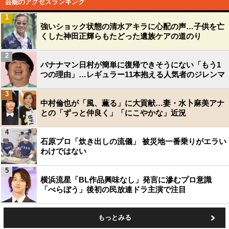
芸能のアクセスランキング
1
強いショック状態の清水アキラに心配の声…子供を亡
くした神田正輝らもたどった遺族ケアの道のり
2
バナナマン日村が簡単に復帰できそうにない「もう1
つの理由」…レギュラー11本抱える人気者のジレンマ
3
中村倫也が「風、薫る」に大貢献…妻・水卜麻美アナ
との「ずっと仲良く」「にこやかな」近況
4
石原プロ「炊き出しの流儀」 被災地一番乗りがエラい
わけではない
5
横浜流星「BL作品興味なし」発言に滲むプロ意識
「べらぼう」後初の民放連ドラ主演で注目
もっとみる