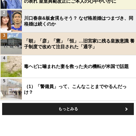
の表れ 皇室典範改正にご本人の心中やいかに
2
川口春奈&板倉滉もそう？ なぜ格差婚はつまづき、同
格婚は続くのか
3
「朝」「彦」「憲」「恒」…旧宮家に残る皇族意識 養
子制度で改めて注目された「通字」
4
毒ヘビに噛まれた妻を救った夫の機転が米国で話題
5
（1）「警備員」って、こんなことまでやるんだっ
け？
もっとみる