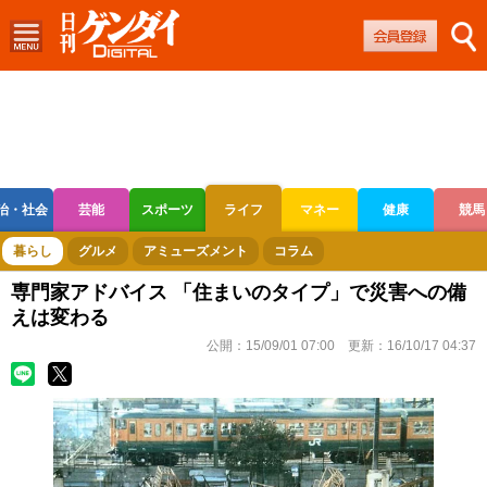
治・社会
芸能
スポーツ
ライフ
マネー
健康
競馬
ボートレース
競輪
オートレース
暮らし
グルメ
アミューズメント
コラム
専門家アドバイス 「住まいのタイプ」で災害への備
えは変わる
公開：
15/09/01 07:00
更新：
16/10/17 04:37