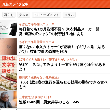
最新のライフ記事
暮らし
グルメ
アミューズメント
コラム
もぎたて海外仰天ニュース
毎日着ても1カ月洗濯不要？ 米衣料品メーカー開
発“奇跡のTシャツ”の秘密は生地にあり
もぎたて海外仰天ニュース
痛くない“永久タトゥー”が登場！ イギリス発「貼る
だけ」技術で針の恐怖を解消
10秒でできる脳トレ「漢字まちがいさがし」
第3問 見つけてみよう！一文字だけ違う漢字がある
よ！
鎌田實「頑張らない健康生活」
（65）認知症の進行を遅らせる効果の期待できる食べ
もの
五木寛之 流されゆく日々
連載12405回 男女共学のころ <4>