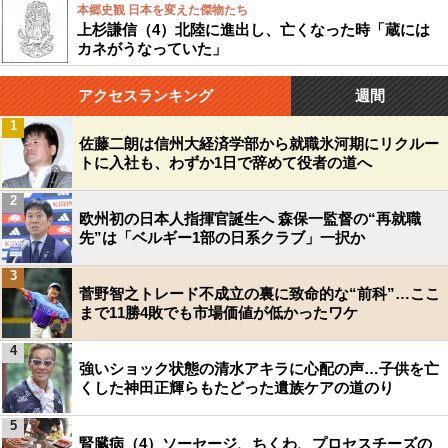
本郷史観 日本を変えた傑物たち
上杉謙信（4）北陸に進出し、亡くなった時「蔵には
カネがうなっていた」
アクセスランキング
週間
1
佐藤二朗は信州大経済学部から就職氷河期にリクルー
トに入社も、わずか1日で辞めて役者の道へ
2
欧州初の日本人指揮官誕生へ 森保一監督の“再就職
先”は「ベルギー1部の日系クラブ」一択か
3
菅野智之トレード不成立の裏に致命的な“前科”…ここ
まで11勝4敗でも市場価値が低かったワケ
4
強いショック状態の清水アキラに心配の声…子供を亡
くした神田正輝らもたどった遺族ケアの道のり
5
腎臓病（4）ソーセージ、ちくわ、プロセスチーズの