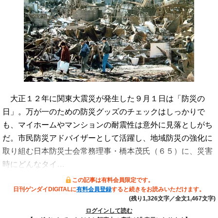
大正１２年に関東大震災が発生した９月１日は「防災の
日」。万が一のための防災グッズのチェックはしっかりで
も、マイホームやマンションの耐震性は意外に見落としがち
だ。市民防災アドバイザーとして活躍し、地域防災の強化に
取り組む日本防災士会常務理事・橋本茂氏（６５）に、災害
時にどんなタイ…
この記事は有料会員限定です。
日刊ゲンダイDIGITALに
有料会員登録
すると続きをお読みいただけます。
(残り1,326文字／全文1,467文字)
ログインして読む