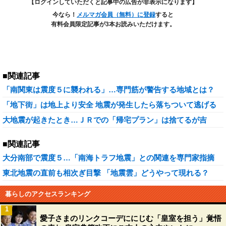
【ログインしていただくと記事中の広告が非表示になります】
今なら！
メルマガ会員（無料）に登録
すると
有料会員限定記事が3本お読みいただけます。
■関連記事
「南関東は震度５に襲われる」…専門筋が警告する地域とは？
「地下街」は地上より安全 地震が発生したら落ちついて逃げる
大地震が起きたとき…ＪＲでの「帰宅プラン」は捨てるが吉
■関連記事
大分南部で震度５…「南海トラフ地震」との関連を専門家指摘
東北地震の直前も相次ぎ目撃 「地震雲」どうやって現れる？
暮らしのアクセスランキング
1
愛子さまのリンクコーデににじむ「皇室を担う」覚悟