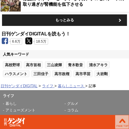
取り過ぎが腎機能を低下させる
もっとみる
日刊ゲンダイDIGITALを読もう！
6.6万
18.5万
人気キーワード
高校野球
高市首相
三山凌輝
青木歌音
清水アキラ
ハラスメント
三田佳子
高市政権
高市早苗
大岩剛
日刊ゲンダイDIGITAL
ライフ
暮らしニュース
記事
ライフ
暮らし
グルメ
アミューズメント
コラム