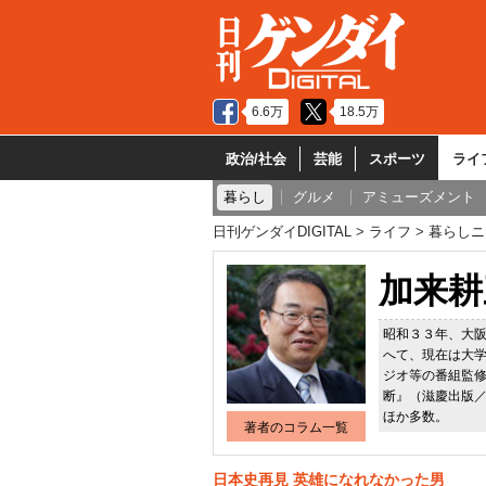
6.6万
18.5万
政治/社会
芸能
スポーツ
ライ
暮らし
グルメ
アミューズメント
日刊ゲンダイDIGITAL
ライフ
暮らしニ
加来耕
昭和３３年、大
へて、現在は大
ジオ等の番組監
断』（滋慶出版／
ほか多数。
著者のコラム一覧
日本史再見 英雄になれなかった男