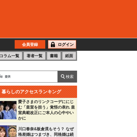
会員登録
ログイン
コラム一覧
著者一覧
書籍
紙面
暮らしのアクセスランキング
愛子さまのリンクコーデににじ
む「皇室を担う」覚悟の表れ 皇
室典範改正にご本人の心中やい
かに
川口春奈&板倉滉もそう？ なぜ
格差婚はつまづき、同格婚は続