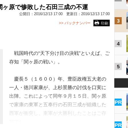
関ヶ原で惨敗した石田三成の不運
公開日：
2016/12/13 17:00
更新日：
2016/12/13 17:00
3
>> バックナンバー
印刷
4
戦国時代の“天下分け目の決戦”といえば、ご
存知「関ヶ原の戦い」。
5
慶長５（１６００）年、豊臣政権五大老の
一人・徳川家康が、上杉景勝の討伐を口実に
出陣。これによって同年９月１５日、関ヶ原
PR
で家康の東軍と五奉行の石田三成が組織した
西軍が衝突し、東軍が大勝利したことはご存
知でし…
PR