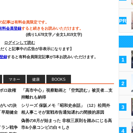
PR
の記事は有料会員限定です。
有料会員登録
すると続きをお読みいただけます。
(残り1,678文字／全文1,819文字)
ログインして読む
ただくと記事中の広告が非表示になります】
登録
すると有料会員限定記事が3本お読みいただけます。
1
マネー
健康
BOOKS
2
なボロ政権
「高市中心」視察動画と「空気読む」被災者…支
持離れも納得
まがいの決
シリーズ 保阪メモ「昭和史余話」（12）松岡外
3
「早期健全
相人事こそが宣戦布告通知遅れの間接的原因
偽善の8月が始まった 非核三原則を踏みにじる高
イラン戦争
市&小泉コンビの白々しさ
4