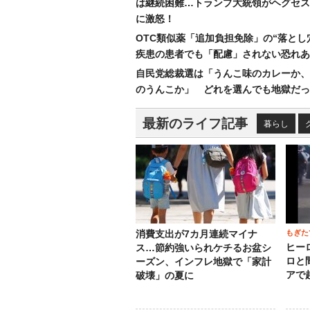
は継続困難…トランプ大統領がヘグセス
に激怒！
OTC類似薬「追加負担免除」の“落とし
疾患の患者でも「配慮」されない恐れあ
自民党総裁選は「うんこ味のカレーか、
のうんこか」 どれを選んでも地獄だっ
最新のライフ記事
暮らし
もぎた
消費支出が7カ月連続マイナ
ヒー
ス…節約強いられケチるお盆シ
ロと
ーズン、インフレ地獄で「家計
アで
破壊」の夏に