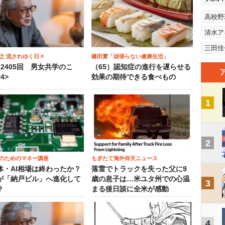
高校野
清水ア
三田佳
之 流されゆく日々
鎌田實「頑張らない健康生活」
12405回 男女共学のこ
（65）認知症の進行を遅らせる
4>
効果の期待できる食べもの
1
2
のためのマネー講座
もぎたて海外仰天ニュース
体・AI相場は終わったか？
落雷でトラックを失った父に9
が「納戸ビル」へ進化して
歳の息子は…米ユタ州での心温
3
？
まる後日談に全米が感動
4