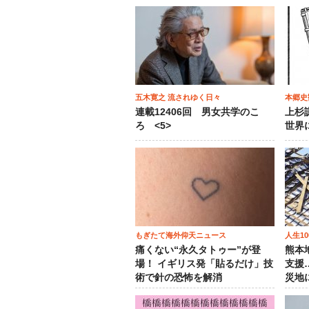
五木寛之 流されゆく日々
本郷史
連載12406回 男女共学のこ
上杉
ろ <5>
世界
もぎたて海外仰天ニュース
人生1
痛くない“永久タトゥー”が登
熊本
場！ イギリス発「貼るだけ」技
支援
術で針の恐怖を解消
災地