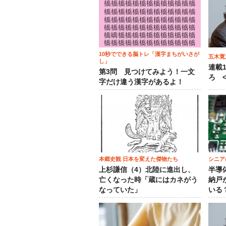
10秒でできる脳トレ「漢字まちがいさが
五木寛
し」
連載
第3問 見つけてみよう！一文
ろ <
字だけ違う漢字があるよ！
本郷史観 日本を変えた傑物たち
シニア
上杉謙信（4）北陸に進出し、
半導
亡くなった時「蔵にはカネがう
納戸
なっていた」
いる