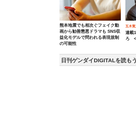
熊本地震でも相次ぐフェイク動
五木寛
画から勧善懲悪ドラマも SNS収
連載
益化モデルで問われる表現規制
ろ <
の可能性
日刊ゲンダイDIGITALを読も