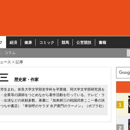
フ
経済
健康
コミック
競馬
公営競技
書籍
コラム
ュース
記事
三
歴史家・作家
阪市生まれ。奈良大学文学部史学科を卒業後、同大学文学部研究員を
学・企業等の講師をつとめながら著作活動を行っている。テレビ・ラ
修・出演などの依頼多数。著書に『加来耕三の戦国武将ここ一番の決
1
つちや書店）『卑弥呼のサラダ 水戸黄門のラーメン』（ポプラ社）
2