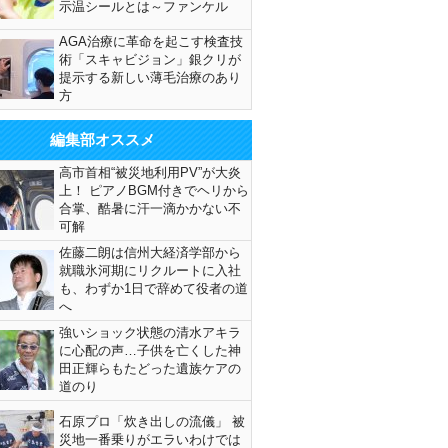
示温シールとは～ファンケル
AGA治療に革命を起こす検査技
術「スキャビジョン」銀クリが
提示する新しい薄毛治療のあり
方
編集部オススメ
高市首相“被災地利用PV”が大炎
上！ ピアノBGM付きでヘリから
合掌、酷暑に汗一滴かかない不
可解
佐藤二朗は信州大経済学部から
就職氷河期にリクルートに入社
も、わずか1日で辞めて役者の道
へ
強いショック状態の清水アキラ
に心配の声…子供を亡くした神
田正輝らもたどった遺族ケアの
道のり
石原プロ「炊き出しの流儀」 被
災地一番乗りがエラいわけでは