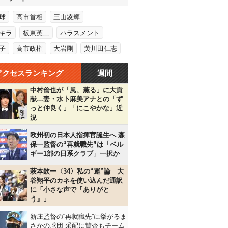
球
高市首相
三山凌輝
キラ
板東英二
ハラスメント
子
高市政権
大岩剛
黄川田仁志
アクセスランキング
週間
中村倫也が「風、薫る」に大貢
献…妻・水卜麻美アナとの「ず
っと仲良く」「にこやかな」近
況
欧州初の日本人指揮官誕生へ 森
保一監督の“再就職先”は「ベル
ギー1部の日系クラブ」一択か
萩本欽一〈34〉私の“運”論 大
谷翔平のカネを使い込んだ通訳
に「小さな声で『ありがと
う』」
新庄監督の“再就職先”に挙がるま
さかの球団 采配に賛否もチーム