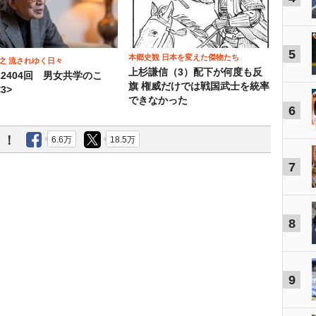
5
本郷史観 日本を変えた傑物たち
之 流されゆく日々
上杉謙信（3）配下が何度も反
12404回 男女共学のこ
旗 権威だけでは戦国武士を統率
3>
できなかった
6
う！
6.6万
18.5万
7
8
9