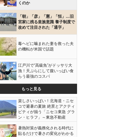
くのか
「朝」「彦」「憲」「恒」…旧
宮家に残る皇族意識 養子制度で
改めて注目された「通字」
毒ヘビに噛まれた妻を救った夫
の機転が米国で話題
江戸川で“高級魚”がドッサリ大
漁！天ぷらにして腹いっぱい食
らう最強のコスパ
もっと見る
楽しさいっぱい！北海道・ニセ
コで避暑の夏旅 絶景とアクティ
ビティが揃う「ニセコ東急 グラ
ン・ヒラフ」～東急不動産
暑熱対策が義務化される時代に
貼るだけで暑さの変化がわかる