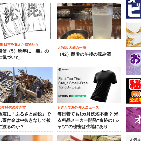
観 日本を変えた傑物たち
大竹聡 大酒の一滴
謙信（5）晩年に「義」の
（42）酷暑の午後の涼み酒
に気づいた
00年時代の歩き方
もぎたて海外仰天ニュース
地震に「ふるさと納税」で
毎日着ても1カ月洗濯不要？ 米
…寄付金は中抜きなしで被
衣料品メーカー開発“奇跡のTシ
に渡るのか？
ャツ”の秘密は生地にあり
人気