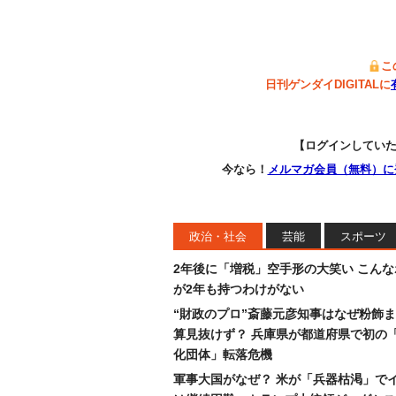
こ
日刊ゲンダイDIGITALに
【ログインしてい
今なら！
メルマガ会員（無料）に
政治・社会
芸能
スポーツ
2年後に「増税」空手形の大笑い こん
が2年も持つわけがない
“財政のプロ”斎藤元彦知事はなぜ粉飾
算見抜けず？ 兵庫県が都道府県で初の
化団体」転落危機
軍事大国がなぜ？ 米が「兵器枯渇」で