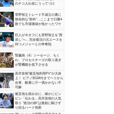
のテコ入れ役にうってつけ
菅野智之トレード不成立の裏に
致命的な“前科”…ここまで11勝4
敗でも市場価値が低かったワケ
巨人が今オフにも菅野智之を“買
戻し”へ…完全復活の元エースを
待つメジャーとの争奪戦
腎臓病（4）ソーセージ、ちく
わ、プロセスチーズの取り過ぎ
が腎機能を低下させる
高市首相“被災地利用PV”が大炎
上！ ピアノBGM付きでヘリから
合掌、酷暑に汗一滴かかない不
可解
被災地を踏み台に…確かにビン
ビン「伝わる」高市首相の人気
取り “政治の師”は激励に駆けず
り回るハード視察