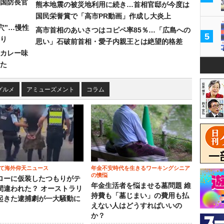
国防長官
熊本地震の被災地利用に続き…首相官邸が今度は
国民栄誉賞で「高市PR動画」作成し大炎上
穴”…慢性
高市首相のあいさつはコピペ率85％…「広島への
5
り
思い」石破前首相・愛子内親王とは絶望的格差
カレー味
た
グルメ
アミューズメント
コラム
て海外仰天ニュース
年金不安時代を生きるワーキングシニア
の懊悩
ローに仮装したつもりがテ
年金生活者を悩ませる墓問題 維
間違われた？ オーストラリ
持費も「墓じまい」の費用も払
起きた逮捕劇が一大騒動に
えない人はどうすればいいの
か？