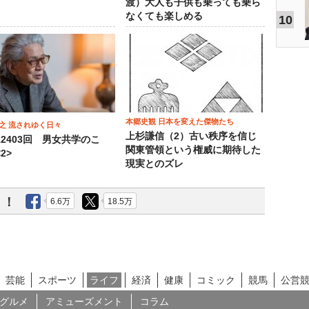
渡）大人も子供も乗っても乗ら
なくても楽しめる
10
本郷史観 日本を変えた傑物たち
之 流されゆく日々
上杉謙信（2）古い秩序を信じ
12403回 男女共学のこ
関東管領という権威に期待した
2>
現実とのズレ
う！
6.6万
18.5万
芸能
スポーツ
ライフ
経済
健康
コミック
競馬
公営
グルメ
アミューズメント
コラム