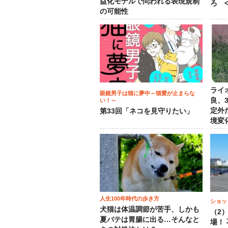
益化モデルで問われる表現規制
ろ <
の可能性
ライ
眼鏡男子は猫に夢中～猫愛が止まらな
良、
い！～
定外
第33回「ネコを見守りたい」
境変
人生100年時代の歩き方
ショッ
犬猫は体温調節が苦手、しかも
（2
夏バテは胃腸に出る…そんなと
場！