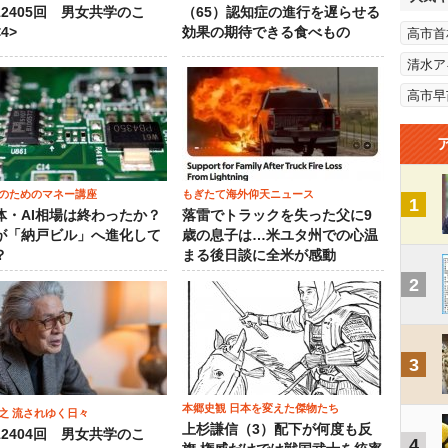
12405回 男女共学のこ
（65）認知症の進行を遅らせる
4>
効果の期待できる食べもの
高市首
清水ア
高市早
のためのマネー講座
もぎたて海外仰天ニュース
1
体・AI相場は終わったか？
落雷でトラックを失った父に9
が「納戸ビル」へ進化して
歳の息子は…米ユタ州での心温
？
まる後日談に全米が感動
2
3
本郷史観 日本を変えた傑物たち
之 流されゆく日々
上杉謙信（3）配下が何度も反
12404回 男女共学のこ
4