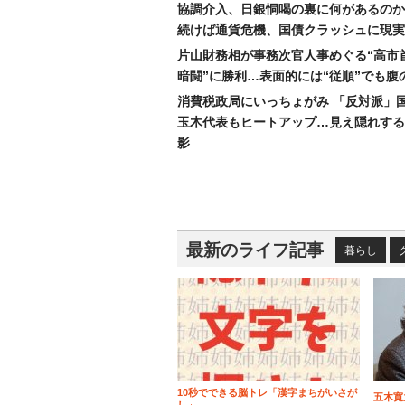
協調介入、日銀恫喝の裏に何があるのか
続けば通貨危機、国債クラッシュに現実
片山財務相が事務次官人事めぐる“高市
暗闘”に勝利…表面的には“従順”でも腹
消費税政局にいっちょがみ 「反対派」
玉木代表もヒートアップ…見え隠れする
影
最新のライフ記事
暮らし
10秒でできる脳トレ「漢字まちがいさが
五木寛