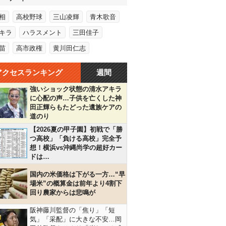
相
高校野球
三山凌輝
青木歌音
キラ
ハラスメント
三田佳子
苗
高市政権
黄川田仁志
アクセスランキング
週間
強いショック状態の清水アキラ
に心配の声…子供を亡くした神
田正輝らもたどった遺族ケアの
道のり
【2026夏の甲子園】初戦で「勝
つ高校」「負ける高校」完全予
想！横浜vs沖縄尚学の超好カー
ドは…
国内の米価格は下がる一方…“早
場米”の概算金は前年より4割下
回り農家からは悲鳴が
阪神藤川監督の「焦り」「短
気」「采配」に大きな不安…岡