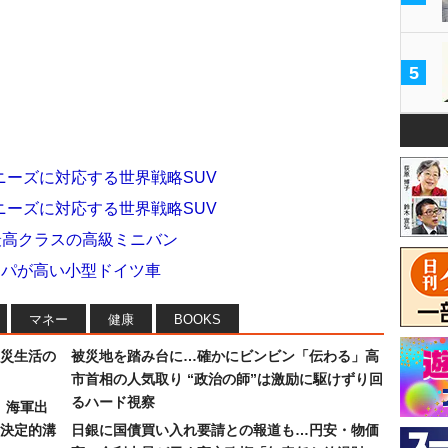
5
ーズに対応する世界戦略SUV
ーズに対応する世界戦略SUV
最高クラスの高級ミニバン
スパが高い小型ドイツ車
マネー
健康
BOOKS
災生活の
被災地を踏み台に…確かにビンビン「伝わる」高
市首相の人気取り “政治の師”は激励に駆けずり回
るハード視察
）海軍出
決定的溝
日銀に国債買い入れ要請との報道も…円安・物価