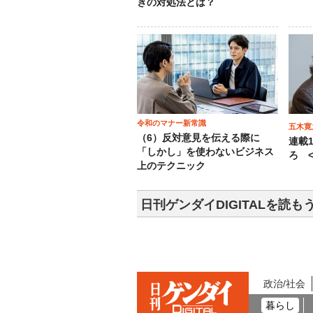
きの対処法とは？
令和のマナー新常識
五木寛
（6）反対意見を伝える際に
連載
「しかし」を使わないビジネス
ろ <
上のテクニック
日刊ゲンダイDIGITALを読も
政治/社会
暮らし