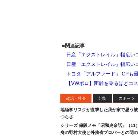
■関連記事
日産「エクストレイル」幅広いニ
日産「エクストレイル」幅広いニ
トヨタ「アルファード」 CPも
【VWポロ】距離を乗るほどコ
政治・社会
芸能
スポーツ
地経学リスクが直撃した我が家で思う被
つらさ
シリーズ 保阪メモ「昭和史余話」（11
身の野村大使と外務省プロパーとの間の