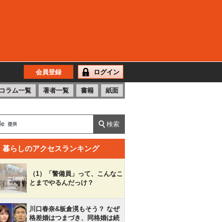
会員登録
ログイン
コラム一覧
著者一覧
書籍
紙面
暮らしのアクセスランキング
（1）「警備員」って、こんなこ
とまでやるんだっけ？
川口春奈&板倉滉もそう？ なぜ
格差婚はつまづき、同格婚は続