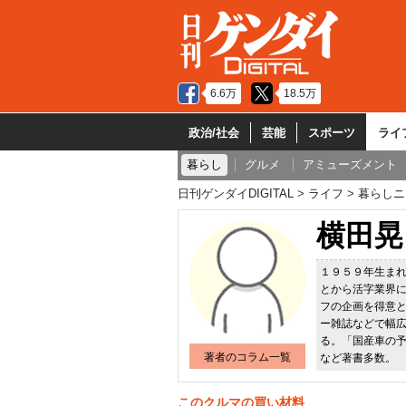
6.6万
18.5万
政治/社会
芸能
スポーツ
ライ
暮らし
グルメ
アミューズメント
日刊ゲンダイDIGITAL
ライフ
暮らしニ
横田晃
１９５９年生ま
とから活字業界
フの企画を得意
ー雑誌などで幅
る。「国産車の
著者のコラム一覧
など著書多数。
このクルマの買い材料