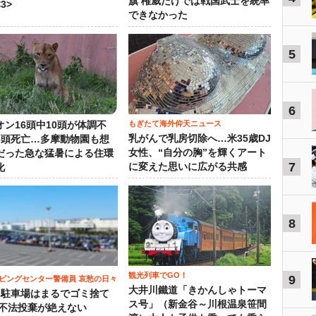
旗 権威だけでは戦国武士を統率
3>
できなかった
5
6
もぎたて海外仰天ニュース
オン16頭中10頭が体調不
乳がんで乳房切除へ…米35歳DJ
3頭死亡…多摩動物園も想
女性、“自分の胸”を輝くアート
だった急な猛暑による住環
7
に変えた思いに広がる共感
化
8
観光列車でGO！
9
ピングセンター警備員 哀愁の日々
大井川鐵道「きかんしゃトーマ
）駐車場はまるでゴミ捨て
ス号」（新金谷～川根温泉笹間
 不法投棄が絶えない