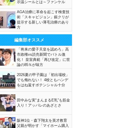
示温シールとは～ファンケル
AGA治療に革命を起こす検査技
術「スキャビジョン」銀クリが
提示する新しい薄毛治療のあり
方
編集部オススメ
「将来の愛子天皇を認めろ」高
市政権vs読売新聞でバトル激
化！ 皇室典範「再び改定」に世
論の85％が味方
2026夏の甲子園は「初出場校」
でも侮れない！ 4校ともハンデ
をはね返すポテンシャル十分
田中みな実“まんまるE乳”も筋金
入り！アッパレのあざとさ
阪神1位・森下翔太を英才教育
父親が明かす「マイホーム購入