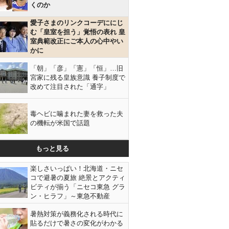
くのか
愛子さまのリンクコーデににじ
む「皇室を担う」覚悟の表れ 皇
室典範改正にご本人の心中やい
かに
「朝」「彦」「憲」「恒」…旧
宮家に残る皇族意識 養子制度で
改めて注目された「通字」
毒ヘビに噛まれた妻を救った夫
の機転が米国で話題
もっと見る
楽しさいっぱい！北海道・ニセ
コで避暑の夏旅 絶景とアクティ
ビティが揃う「ニセコ東急 グラ
ン・ヒラフ」～東急不動産
暑熱対策が義務化される時代に
貼るだけで暑さの変化がわかる