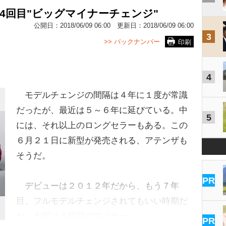
4回目"ビッグマイナーチェンジ"
公開日：
2018/06/09 06:00
更新日：
2018/06/09 06:00
3
>> バックナンバー
印刷
4
モデルチェンジの間隔は４年に１度が常識
だったが、最近は５～６年に延びている。中
5
には、それ以上のロングセラーもある。この
６月２１日に新型が発売される、アテンザも
そうだ。
PR
デビューは２０１２年だから、もう７年
目。フルモデルチェンジされてもいい時期だ
が、今回は４回目のマイナー…
PR