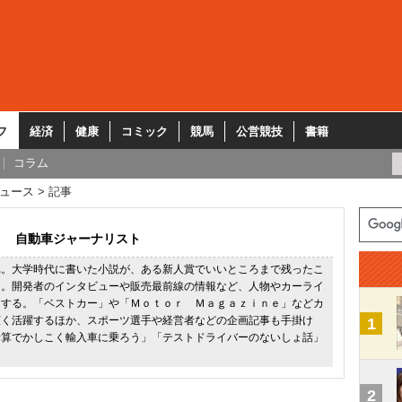
フ
経済
健康
コミック
競馬
公営競技
書籍
コラム
ュース
記事
自動車ジャーナリスト
れ。大学時代に書いた小説が、ある新人賞でいいところまで残ったこ
に。開発者のインタビューや販売最前線の情報など、人物やカーライ
とする。「ベストカー」や「Ｍｏｔｏｒ Ｍａｇａｚｉｎｅ」などカ
広く活躍するほか、スポーツ選手や経営者などの企画記事も手掛け
1
予算でかしこく輸入車に乗ろう」「テストドライバーのないしょ話」
2