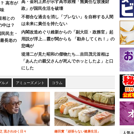
高・金利上昇が示す高市政権「無責任な放漫財
？ 高市が
政」が国民生活を破壊
味
不都合な過去を消し「ブレない」を自称する人間
首相との
は未来に責任を持たない
の中は？
内閣改造めぐり維新からの「副大臣・政務官」起
国民民主・
用説が浮上…霞が関からも 「勘弁してくれ！」の
最長老の
悲鳴が
堤清二が見た昭和の傑物たち…吉田茂元首相は
「あんたの親父さんが死んでホッとしたよ」と口
にした
グルメ
アミューズメント
コラム
之 流されゆく日々
鎌田實「頑張らない健康生活」
人気