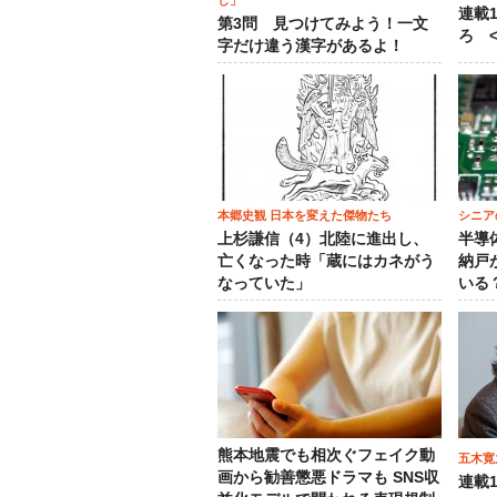
し」
連載
第3問 見つけてみよう！一文
ろ <
字だけ違う漢字があるよ！
本郷史観 日本を変えた傑物たち
シニア
上杉謙信（4）北陸に進出し、
半導
亡くなった時「蔵にはカネがう
納戸
なっていた」
いる
熊本地震でも相次ぐフェイク動
五木寛
画から勧善懲悪ドラマも SNS収
連載