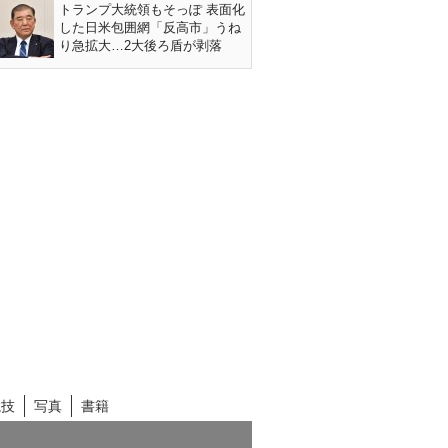
トランプ大統領もそっぽ 表面化
した日米包囲網「反高市」うね
り急拡大…2大後ろ盾が剥落
競技
写真
書籍