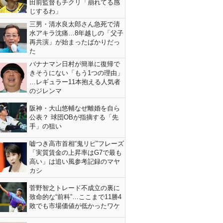
田前監督もチクリ「崩れてる感
じするわ」
三男・清水良太郎さん急死で清
水アキラ沈痛…8年越しの「父子
再共演」が始まったばかりだっ
た
バナナマン日村が簡単に復帰で
きそうにない「もう1つの理由」
…レギュラー11本抱える人気者
のジレンマ
阪神・大山悠輔なぜ離婚を自ら
公表？ 球団OBが指摘する「先
手」の狙い
嘘つき高市首相“鬼リピ”フレーズ
「実質賃金の上昇率はG7で最も
高い」は追い風参考記録のマヤ
カシ
菅野智之トレード不成立の裏に
致命的な“前科”…ここまで11勝4
敗でも市場価値が低かったワケ