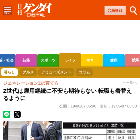
治・社会
芸能
スポーツ
ライフ
マネー
健康
競馬
ボートレース
競輪
オートレース
暮らし
グルメ
アミューズメント
コラム
> 一覧へ
ジェネレーションZの育て方
Z世代は雇用継続に不安も期待もない 転職も着替え
るように
公開：
19/06/07 06:00
更新：
19/06/07 06:00