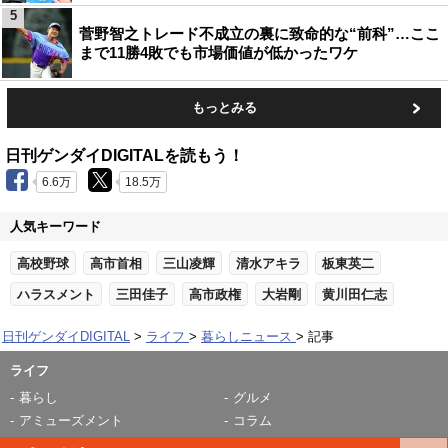
5
菅野智之トレード不成立の裏に致命的な“前科”…ここ
まで11勝4敗でも市場価値が低かったワケ
もっとみる
日刊ゲンダイDIGITALを読もう！
6.6万
18.5万
人気キーワード
高校野球
高市首相
三山凌輝
清水アキラ
板東英二
ハラスメント
三田佳子
高市政権
大岩剛
黄川田仁志
日刊ゲンダイDIGITAL
ライフ
暮らしニュース
記事
ライフ
暮らし
グルメ
アミューズメント
コラム