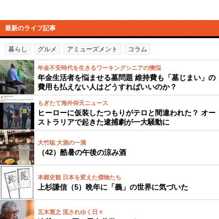
最新のライフ記事
暮らし
グルメ
アミューズメント
コラム
年金不安時代を生きるワーキングシニアの懊悩
年金生活者を悩ませる墓問題 維持費も「墓じまい」の
費用も払えない人はどうすればいいのか？
もぎたて海外仰天ニュース
ヒーローに仮装したつもりがテロと間違われた？ オー
ストラリアで起きた逮捕劇が一大騒動に
大竹聡 大酒の一滴
（42）酷暑の午後の涼み酒
本郷史観 日本を変えた傑物たち
上杉謙信（5）晩年に「義」の世界に気づいた
五木寛之 流されゆく日々