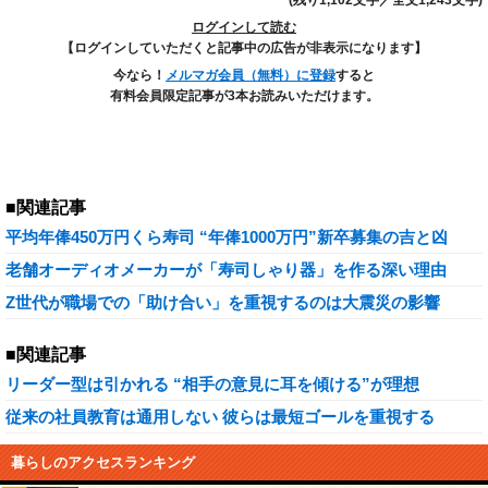
(残り1,102文字／全文1,243文字)
ログインして読む
【ログインしていただくと記事中の広告が非表示になります】
今なら！
メルマガ会員（無料）に登録
すると
有料会員限定記事が3本お読みいただけます。
■関連記事
平均年俸450万円くら寿司 “年俸1000万円”新卒募集の吉と凶
老舗オーディオメーカーが「寿司しゃり器」を作る深い理由
Z世代が職場での「助け合い」を重視するのは大震災の影響
■関連記事
リーダー型は引かれる “相手の意見に耳を傾ける”が理想
従来の社員教育は通用しない 彼らは最短ゴールを重視する
暮らしのアクセスランキング