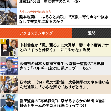
連載12406回 男女共学のころ <5>
人生100年時代の歩き方
熊本地震に「ふるさと納税」で支援…寄付金は中抜き
なしで被災地に渡るのか？
アクセスランキング
週間
1
中村倫也が「風、薫る」に大貢献…妻・水卜麻美アナ
との「ずっと仲良く」「にこやかな」近況
2
欧州初の日本人指揮官誕生へ 森保一監督の“再就職
先”は「ベルギー1部の日系クラブ」一択か
3
萩本欽一〈34〉私の“運”論 大谷翔平のカネを使い込
んだ通訳に「小さな声で『ありがとう』」
4
新庄監督の“再就職先”に挙がるまさかの球団 采配に
賛否もチームのテコ入れ役にうってつけ