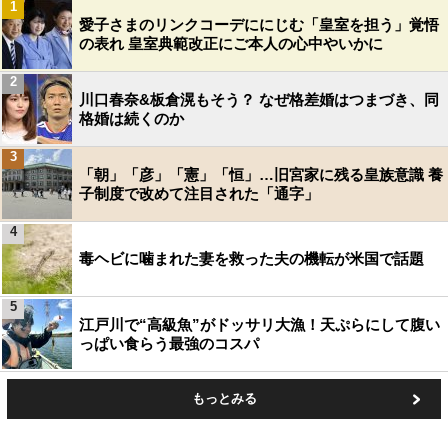
1
愛子さまのリンクコーデににじむ「皇室を担う」覚悟
の表れ 皇室典範改正にご本人の心中やいかに
2
川口春奈&板倉滉もそう？ なぜ格差婚はつまづき、同
格婚は続くのか
3
「朝」「彦」「憲」「恒」…旧宮家に残る皇族意識 養
子制度で改めて注目された「通字」
4
毒ヘビに噛まれた妻を救った夫の機転が米国で話題
5
江戸川で“高級魚”がドッサリ大漁！天ぷらにして腹い
っぱい食らう最強のコスパ
もっとみる