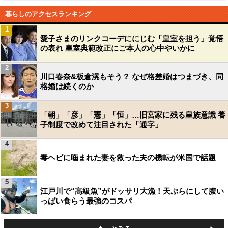
暮らしのアクセスランキング
1
愛子さまのリンクコーデににじむ「皇室を担う」覚悟
の表れ 皇室典範改正にご本人の心中やいかに
2
川口春奈&板倉滉もそう？ なぜ格差婚はつまづき、同
格婚は続くのか
3
「朝」「彦」「憲」「恒」…旧宮家に残る皇族意識 養
子制度で改めて注目された「通字」
4
毒ヘビに噛まれた妻を救った夫の機転が米国で話題
5
江戸川で“高級魚”がドッサリ大漁！天ぷらにして腹い
っぱい食らう最強のコスパ