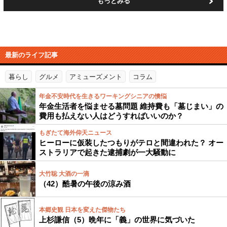
もっとみる
最新のライフ記事
暮らし
グルメ
アミューズメント
コラム
年金不安時代を生きるワーキングシニアの懊悩
年金生活者を悩ませる墓問題 維持費も「墓じまい」の
費用も払えない人はどうすればいいのか？
もぎたて海外仰天ニュース
ヒーローに仮装したつもりがテロと間違われた？ オー
ストラリアで起きた逮捕劇が一大騒動に
大竹聡 大酒の一滴
（42）酷暑の午後の涼み酒
本郷史観 日本を変えた傑物たち
上杉謙信（5）晩年に「義」の世界に気づいた