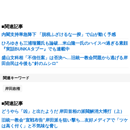
■関連記事
内閣支持率急降下 「脱税ふざけるな一揆」で山が動く予感
ひろゆきも三浦瑠麗氏も論破…米山隆一氏のハイスぺ過ぎる素顔
『実話BUNKAタブー』でも連載中
盛山文科相「不信任案」は否決へ…旧統一教会問題から逃げる岸
田自民は今後も“針のムシロ”
関連キーワード
岸田政権
■関連記事
どうやら「凶」と出たようだ 岸田首相の派閥解消大博打（上）
旧統一教会“宣戦布告”岸田派を狙い撃ち…友好メディアで「ツケ
は高く付く」と不気味な脅し