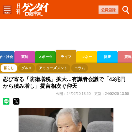
治・社会
芸能
スポーツ
ライフ
マネー
健康
競馬
ボートレース
競輪
オートレース
暮らし
グルメ
アミューズメント
コラム
忍び寄る「防衛増税」拡大…有識者会議で「43兆円
から積み増し」提言相次ぐ仰天
公開：
24/02/20 13:50
更新：
24/02/20 13:50