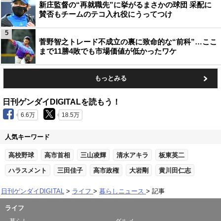
新庄監督の“再就職先”に挙がるまさかの球団 采配に
賛否もチームのテコ入れ役にうってつけ
5
菅野智之トレード不成立の裏に致命的な“前科”…ここ
まで11勝4敗でも市場価値が低かったワケ
もっとみる
日刊ゲンダイDIGITALを読もう！
6.6万
18.5万
人気キーワード
高校野球
高市首相
三山凌輝
清水アキラ
板東英二
ハラスメント
三田佳子
高市政権
大岩剛
黄川田仁志
日刊ゲンダイDIGITAL
ライフ
暮らしニュース
記事
ライフ