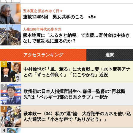
五木寛之 流されゆく日々
連載12406回 男女共学のころ <5>
人生100年時代の歩き方
熊本地震に「ふるさと納税」で支援…寄付金は中抜き
なしで被災地に渡るのか？
アクセスランキング
週間
1
中村倫也が「風、薫る」に大貢献…妻・水卜麻美アナ
との「ずっと仲良く」「にこやかな」近況
2
欧州初の日本人指揮官誕生へ 森保一監督の“再就職
先”は「ベルギー1部の日系クラブ」一択か
3
萩本欽一〈34〉私の“運”論 大谷翔平のカネを使い込
んだ通訳に「小さな声で『ありがとう』」
4