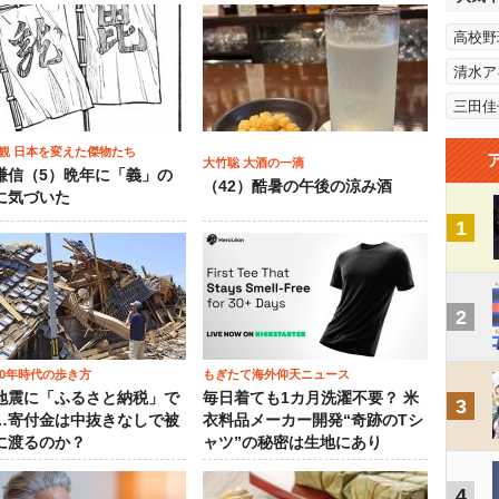
高校野
清水ア
三田佳
観 日本を変えた傑物たち
大竹聡 大酒の一滴
謙信（5）晩年に「義」の
（42）酷暑の午後の涼み酒
に気づいた
1
2
00年時代の歩き方
もぎたて海外仰天ニュース
地震に「ふるさと納税」で
毎日着ても1カ月洗濯不要？ 米
3
…寄付金は中抜きなしで被
衣料品メーカー開発“奇跡のTシ
に渡るのか？
ャツ”の秘密は生地にあり
4