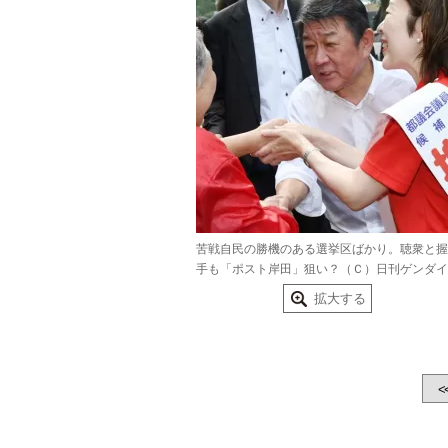
苦戦自民の勝機のある選挙区ばかり。聴衆と握
手も「ポスト岸田」狙い？（Ｃ）日刊ゲンダイ
拡大する
<