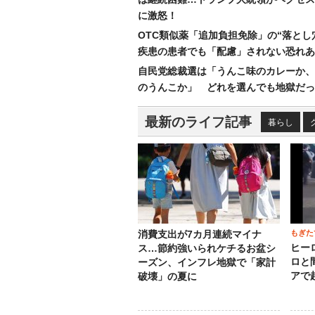
に激怒！
OTC類似薬「追加負担免除」の“落とし
疾患の患者でも「配慮」されない恐れあ
自民党総裁選は「うんこ味のカレーか、
のうんこか」 どれを選んでも地獄だっ
最新のライフ記事
暮らし
もぎた
消費支出が7カ月連続マイナ
ヒー
ス…節約強いられケチるお盆シ
ロと
ーズン、インフレ地獄で「家計
アで
破壊」の夏に