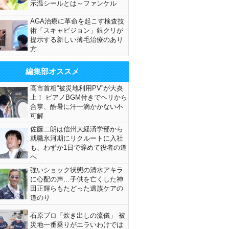
示温シールとは～ファンケル
AGA治療に革命を起こす検査技
術「スキャビジョン」銀クリが
提示する新しい薄毛治療のあり
方
編集部オススメ
高市首相“被災地利用PV”が大炎
上！ ピアノBGM付きでヘリから
合掌、酷暑に汗一滴かかない不
可解
佐藤二朗は信州大経済学部から
就職氷河期にリクルートに入社
も、わずか1日で辞めて役者の道
へ
強いショック状態の清水アキラ
に心配の声…子供を亡くした神
田正輝らもたどった遺族ケアの
道のり
石原プロ「炊き出しの流儀」 被
災地一番乗りがエラいわけでは