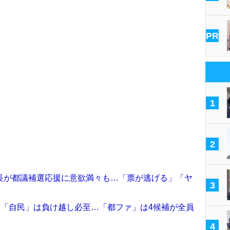
PR
1
2
長が都議補選応援に意欲満々も…「票が逃げる」「ヤ
3
選「自民」は負け越し必至…「都ファ」は4候補が全員
4