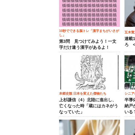
10秒でできる脳トレ「漢字まちがいさが
五木寛
し」
連載
第3問 見つけてみよう！一文
ろ <
字だけ違う漢字があるよ！
本郷史観 日本を変えた傑物たち
シニア
上杉謙信（4）北陸に進出し、
半導
亡くなった時「蔵にはカネがう
納戸
なっていた」
いる