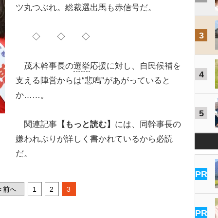
ツ丸つぶれ。総裁選出馬も赤信号だ。
3
◇ ◇ ◇
茂木幹事長の
選挙
応援に対し、自民候補を
4
支える陣営からは“悲鳴”があがっていると
か……。
5
関連記事
【もっと読む】
には、同幹事長の
嫌われぶりが詳しく書かれているから必読
だ。
PR
前へ
1
2
3
<
PR