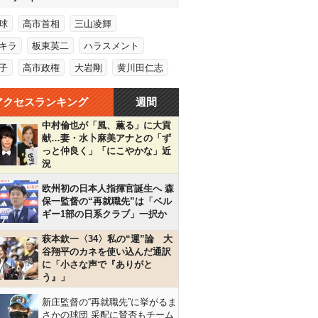
球
高市首相
三山凌輝
キラ
板東英二
ハラスメント
子
高市政権
大岩剛
黄川田仁志
アクセスランキング
週間
中村倫也が「風、薫る」に大貢
献…妻・水卜麻美アナとの「ず
っと仲良く」「にこやかな」近
況
欧州初の日本人指揮官誕生へ 森
保一監督の“再就職先”は「ベル
ギー1部の日系クラブ」一択か
萩本欽一〈34〉私の“運”論 大
谷翔平のカネを使い込んだ通訳
に「小さな声で『ありがと
う』」
新庄監督の“再就職先”に挙がるま
さかの球団 采配に賛否もチーム