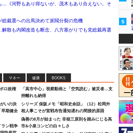
も…《河野もあり得ないが、茂木もあり合えない。そ
が総裁選への出馬決めて派閥分裂の危機
5
…解散も内閣改造も断念、八方塞がりでも党総裁再選
マネー
健康
BOOKS
なボロ政権
「高市中心」視察動画と「空気読む」被災者…支
持離れも納得
まがいの決
シリーズ 保阪メモ「昭和史余話」（12）松岡外
「早期健全
相人事こそが宣戦布告通知遅れの間接的原因
偽善の8月が始まった 非核三原則を踏みにじる高
イラン戦争
市&小泉コンビの白々しさ
国防長官