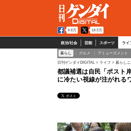
6.6万
18.5万
政治/社会
芸能
スポーツ
ライ
暮らし
グルメ
アミューズメント
日刊ゲンダイDIGITAL
ライフ
暮らしニ
都議補選は自民「ポスト
に冷たい視線が注がれる