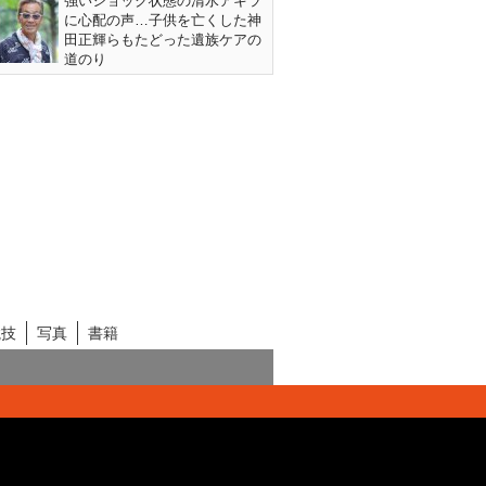
強いショック状態の清水アキラ
に心配の声…子供を亡くした神
田正輝らもたどった遺族ケアの
道のり
競技
写真
書籍