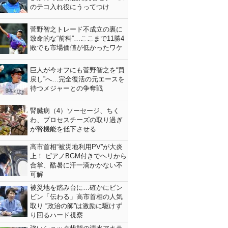
のテコ入れ役にうってつけ
菅野智之トレード不成立の裏に
致命的な“前科”…ここまで11勝4
敗でも市場価値が低かったワケ
巨人が今オフにも菅野智之を“買
戻し”へ…完全復活の元エースを
待つメジャーとの争奪戦
腎臓病（4）ソーセージ、ちく
わ、プロセスチーズの取り過ぎ
が腎機能を低下させる
高市首相“被災地利用PV”が大炎
上！ ピアノBGM付きでヘリから
合掌、酷暑に汗一滴かかない不
可解
被災地を踏み台に…確かにビン
ビン「伝わる」高市首相の人気
取り “政治の師”は激励に駆けず
り回るハード視察