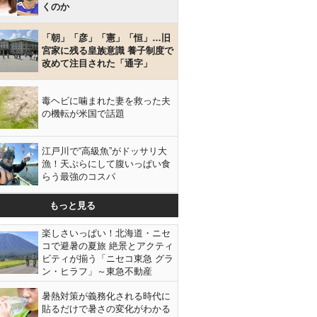
くのか
「朝」「彦」「憲」「恒」…旧
宮家に残る皇族意識 養子制度で
改めて注目された「通字」
毒ヘビに噛まれた妻を救った夫
の機転が米国で話題
江戸川で“高級魚”がドッサリ大
漁！天ぷらにして腹いっぱい食
らう最強のコスパ
もっと見る
楽しさいっぱい！北海道・ニセ
コで避暑の夏旅 絶景とアクティ
ビティが揃う「ニセコ東急 グラ
ン・ヒラフ」～東急不動産
暑熱対策が義務化される時代に
貼るだけで暑さの変化がわかる