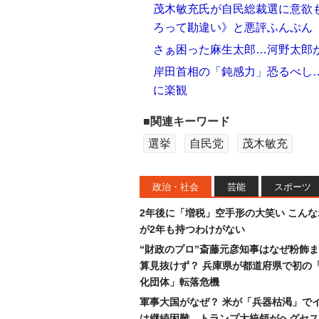
茂木敏充氏が自民総裁選に意欲
ろって勘違い》と悪評ふんぷん
さぁ困った麻生太郎…河野太郎
岸田首相の「鈍感力」恐るべし
に楽観
■関連キーワード
選挙
自民党
茂木敏充
政治・社会
芸能
スポーツ
2年後に「増税」空手形の大笑い こん
が2年も持つわけがない
“財政のプロ”斎藤元彦知事はなぜ粉飾
算見抜けず？ 兵庫県が都道府県で初の
化団体」転落危機
軍事大国がなぜ？ 米が「兵器枯渇」で
は継続困難…トランプ大統領がヘグセス