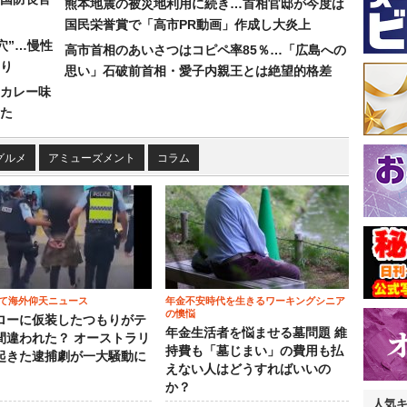
熊本地震の被災地利用に続き…首相官邸が今度は
国民栄誉賞で「高市PR動画」作成し大炎上
穴”…慢性
高市首相のあいさつはコピペ率85％…「広島への
り
思い」石破前首相・愛子内親王とは絶望的格差
カレー味
た
グルメ
アミューズメント
コラム
て海外仰天ニュース
年金不安時代を生きるワーキングシニア
の懊悩
ローに仮装したつもりがテ
年金生活者を悩ませる墓問題 維
間違われた？ オーストラリ
持費も「墓じまい」の費用も払
起きた逮捕劇が一大騒動に
えない人はどうすればいいの
か？
人気