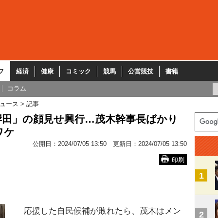
フ
経済
健康
コミック
競馬
公営競技
書籍
コラム
ュース
記事
岸田」の顔見せ興行…茂木幹事長ばかり
ワケ
公開日：
2024/07/05 13:50
更新日：
2024/07/05 13:50
印刷
1
応援した自民候補が敗れたら、茂木はメン
2