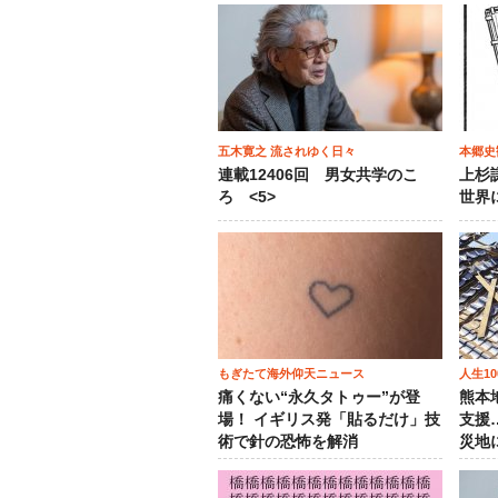
五木寛之 流されゆく日々
本郷史
連載12406回 男女共学のこ
上杉
ろ <5>
世界
もぎたて海外仰天ニュース
人生1
痛くない“永久タトゥー”が登
熊本
場！ イギリス発「貼るだけ」技
支援
術で針の恐怖を解消
災地