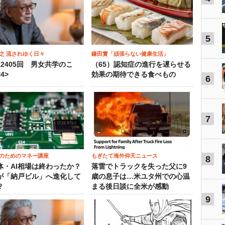
5
之 流されゆく日々
鎌田實「頑張らない健康生活」
12405回 男女共学のこ
（65）認知症の進行を遅らせる
4>
効果の期待できる食べもの
6
7
のためのマネー講座
もぎたて海外仰天ニュース
8
体・AI相場は終わったか？
落雷でトラックを失った父に9
が「納戸ビル」へ進化して
歳の息子は…米ユタ州での心温
？
まる後日談に全米が感動
9