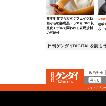
熊本地震でも相次ぐフェイク動
五木寛
画から勧善懲悪ドラマも SNS収
連載
益化モデルで問われる表現規制
ろ <
の可能性
日刊ゲンダイDIGITALを読も
政治/社会
暮らし
サイトポリシ