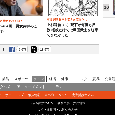
10
本郷史観 日本を変えた傑物たち
之 流されゆく日々
上杉謙信（3）配下が何度も反
12404回 男女共学のこ
旗 権威だけでは戦国武士を統率
3>
できなかった
う！
6.6万
18.5万
芸能
スポーツ
ライフ
経済
健康
コミック
競馬
公営
グルメ
アミューズメント
コラム
ー
サイトマップ
個人情報
著作権
リンク
定期購読申込み
広告掲載について
会社概要
採用情報
よくある質問・お問い合わせ