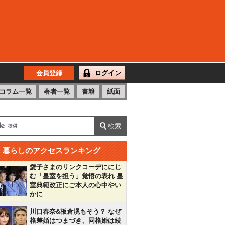
会員登録
ログイン
コラム一覧
著者一覧
書籍
紙面
暮らしのアクセスランキング
愛子さまのリンクコーデににじ
む「皇室を担う」覚悟の表れ 皇
室典範改正にご本人の心中やい
かに
川口春奈&板倉滉もそう？ なぜ
格差婚はつまづき、同格婚は続