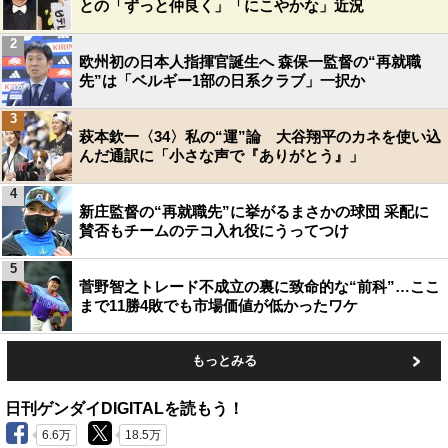
との「ずっと仲良く」「にこやかな」近況
2
欧州初の日本人指揮官誕生へ 森保一監督の“再就職
先”は「ベルギー1部の日系クラブ」一択か
3
萩本欽一〈34〉私の“運”論 大谷翔平のカネを使い込
んだ通訳に「小さな声で『ありがとう』」
4
新庄監督の“再就職先”に挙がるまさかの球団 采配に
賛否もチームのテコ入れ役にうってつけ
5
菅野智之トレード不成立の裏に致命的な“前科”…ここ
まで11勝4敗でも市場価値が低かったワケ
もっとみる
日刊ゲンダイDIGITALを読もう！
6.6万
18.5万