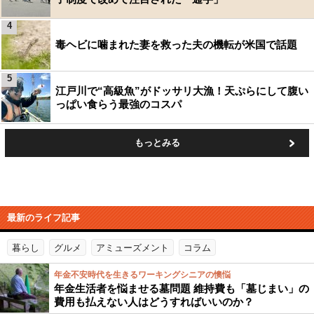
4
毒ヘビに噛まれた妻を救った夫の機転が米国で話題
5
江戸川で“高級魚”がドッサリ大漁！天ぷらにして腹い
っぱい食らう最強のコスパ
もっとみる
最新のライフ記事
暮らし
グルメ
アミューズメント
コラム
年金不安時代を生きるワーキングシニアの懊悩
年金生活者を悩ませる墓問題 維持費も「墓じまい」の
費用も払えない人はどうすればいいのか？