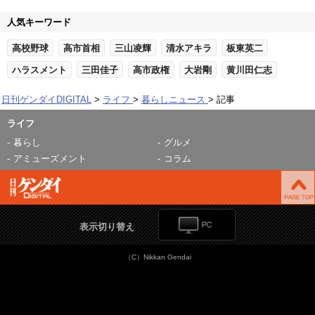
人気キーワード
高校野球
高市首相
三山凌輝
清水アキラ
板東英二
ハラスメント
三田佳子
高市政権
大岩剛
黄川田仁志
日刊ゲンダイDIGITAL
ライフ
暮らしニュース
記事
ライフ
暮らし
グルメ
アミューズメント
コラム
表示切り替え
（C）Nikkan Gendai