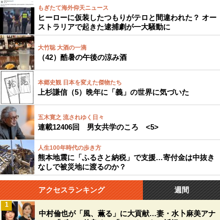
もぎたて海外仰天ニュース
ヒーローに仮装したつもりがテロと間違われた？ オー
ストラリアで起きた逮捕劇が一大騒動に
大竹聡 大酒の一滴
（42）酷暑の午後の涼み酒
本郷史観 日本を変えた傑物たち
上杉謙信（5）晩年に「義」の世界に気づいた
五木寛之 流されゆく日々
連載12406回 男女共学のころ <5>
人生100年時代の歩き方
熊本地震に「ふるさと納税」で支援…寄付金は中抜き
なしで被災地に渡るのか？
アクセスランキング
週間
1
中村倫也が「風、薫る」に大貢献…妻・水卜麻美アナ