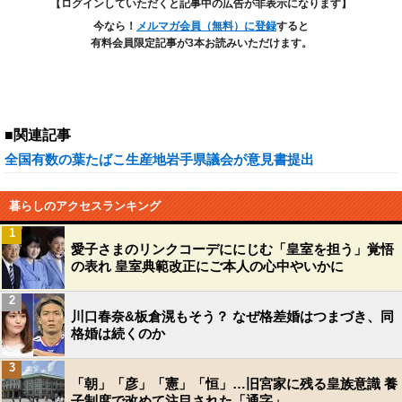
【ログインしていただくと記事中の広告が非表示になります】
今なら！
メルマガ会員（無料）に登録
すると
有料会員限定記事が3本お読みいただけます。
■関連記事
全国有数の葉たばこ生産地岩手県議会が意見書提出
暮らしのアクセスランキング
1
愛子さまのリンクコーデににじむ「皇室を担う」覚悟
の表れ 皇室典範改正にご本人の心中やいかに
2
川口春奈&板倉滉もそう？ なぜ格差婚はつまづき、同
格婚は続くのか
3
「朝」「彦」「憲」「恒」…旧宮家に残る皇族意識 養
子制度で改めて注目された「通字」