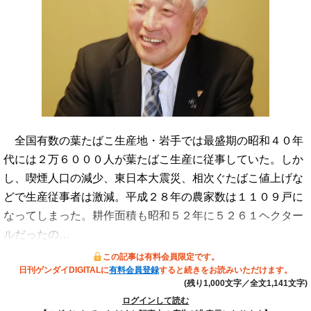
全国有数の葉たばこ生産地・岩手では最盛期の昭和４０年
代には２万６０００人が葉たばこ生産に従事していた。しか
し、喫煙人口の減少、東日本大震災、相次ぐたばこ値上げな
どで生産従事者は激減。平成２８年の農家数は１１０９戸に
なってしまった。耕作面積も昭和５２年に５２６１ヘクター
ルだったの…
この記事は有料会員限定です。
日刊ゲンダイDIGITALに
有料会員登録
すると続きをお読みいただけます。
(残り1,000文字／全文1,141文字)
ログインして読む