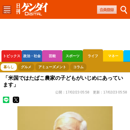
トピックス
政治・社会
芸能
スポーツ
ライフ
マネー
ボートレース
競輪
オートレース
暮らし
グルメ
アミューズメント
コラム
「米国ではたばこ農家の子どもがいじめにあってい
ます」
公開：
17/02/23 05:58
更新：
17/02/23 05:58