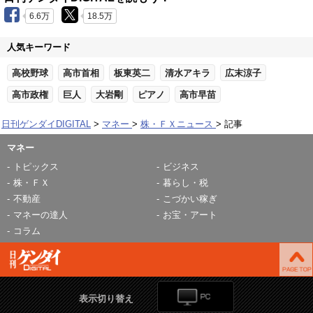
6.6万
18.5万
人気キーワード
高校野球
高市首相
板東英二
清水アキラ
広末涼子
高市政権
巨人
大岩剛
ピアノ
高市早苗
日刊ゲンダイDIGITAL
マネー
株・ＦＸニュース
記事
マネー
トピックス
ビジネス
株・ＦＸ
暮らし・税
不動産
こづかい稼ぎ
マネーの達人
お宝・アート
コラム
表示切り替え