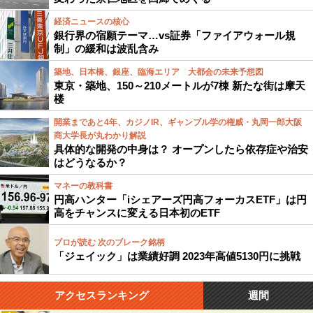
経済ニュースの核心
銀行界の宿願テーマ…vs証券「ファイアウォール規
制」の緩和は波乱含み
築地、日本橋、銀座、臨海エリア 大都会の未来予想図
東京・築地、150～210メートルが7棟 新たな街は摩天
楼
開業まであと4年、カジノIR、ギャンブル学の権威・丸岡一郎大阪
商大学長が丸わかり解説
具体的な開発の中身は？ オープンしたら依存症や治安
はどうなるか？
マネーの教科書
円高ハンター「iシェアーズ円高フォーカスETF」は円
高をチャンスに変える日本初のETF
プロが読む 次のブレーク銘柄
「ジェイック」は業績好調 2023年高値5130円に挑戦
アクセスランキング
週間