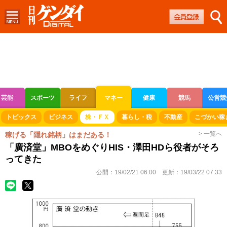
芸能
スポーツ
ライフ
マネー
健康
競馬
公営競
ボートレース
競輪
オートレース
トピックス
ビジネス
株・ＦＸ
暮らし・税
不動産
こづかい稼
> 一覧へ
稼げる「隠れ銘柄」はまだある！
「廣済堂」MBOをめぐりHIS・澤田HDら役者がそろ
ってきた
公開：
19/02/21 06:00
更新：
19/03/22 07:33