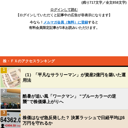
(残り717文字／全文858文字)
ログインして読む
【ログインしていただくと記事中の広告が非表示になります】
今なら！
メルマガ会員（無料）に登録
すると
有料会員限定記事が3本お読みいただけます。
株・ＦＸのアクセスランキング
1
（1）「平凡なサラリーマン」が資産2億円を築いた運
用法
2
酷暑が追い風「ワークマン」 “ブルーカラーの逆
襲”で株価爆上がりへ
3
株価はなぜ急反発した？ 決算ラッシュで日経平均は6
万円を守れるか