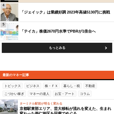
4
「ジェイック」は業績好調 2023年高値5130円に挑戦
5
「テイカ」株価2670円水準でPBRが1倍台へ
もっとみる
最新のマネー記事
トピックス
ビジネス
株・ＦＸ
暮らし・税
不動産
こづかい稼ぎ
マネーの達人
お宝・アート
コラム
ターミナル駅前が明るく変わる
京都駅東部エリア、芸大移転が流れを変えた、生まれ
変わった崇仁地区を回廊でめぐる