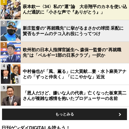
1
萩本欽一〈34〉私の“運”論 大谷翔平のカネを使い込
んだ通訳に「小さな声で『ありがとう』」
2
新庄監督の“再就職先”に挙がるまさかの球団 采配に
賛否もチームのテコ入れ役にうってつけ
3
欧州初の日本人指揮官誕生へ 森保一監督の“再就職
先”は「ベルギー1部の日系クラブ」一択か
4
中村倫也が「風、薫る」に大貢献…妻・水卜麻美アナ
との「ずっと仲良く」「にこやかな」近況
5
「恩人だけど、嫌いな人の代表」亡くなった板東英二
さんが複雑な感情を抱いたプロデューサーの名前
もっとみる
日刊ゲンダイDIGITALを読もう！