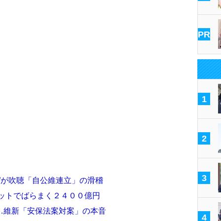
PR
1
2
3
”が吹聴「自公維連立」の滑稽
ミットでばらまく２４００億円
…維新「安保法案対案」の本音
4