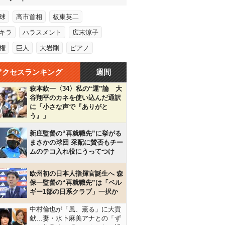
球
高市首相
板東英二
キラ
ハラスメント
広末涼子
権
巨人
大岩剛
ピアノ
アクセスランキング
週間
萩本欽一〈34〉私の“運”論 大
谷翔平のカネを使い込んだ通訳
に「小さな声で『ありがと
う』」
新庄監督の“再就職先”に挙がる
まさかの球団 采配に賛否もチー
ムのテコ入れ役にうってつけ
欧州初の日本人指揮官誕生へ 森
保一監督の“再就職先”は「ベル
ギー1部の日系クラブ」一択か
中村倫也が「風、薫る」に大貢
献…妻・水卜麻美アナとの「ず