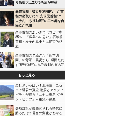
り急拡大…2大後ろ盾が剥落
高市官邸「被災地利用PV」が首
相の命取りに？ 安倍元首相“コ
ロナおこもり動画”の二の舞を自
民党が危惧
高市首相のあいさつはコピペ率
85％…「広島への思い」石破前
首相・愛子内親王とは絶望的格
差
高市首相の早過ぎた「熊本訪
問」の背景…震災から1週間たた
ず“視察強行”に批判殺到の案の定
もっと見る
楽しさいっぱい！北海道・ニセ
コで避暑の夏旅 絶景とアクティ
ビティが揃う「ニセコ東急 グラ
ン・ヒラフ」～東急不動産
暑熱対策が義務化される時代に
貼るだけで暑さの変化がわかる