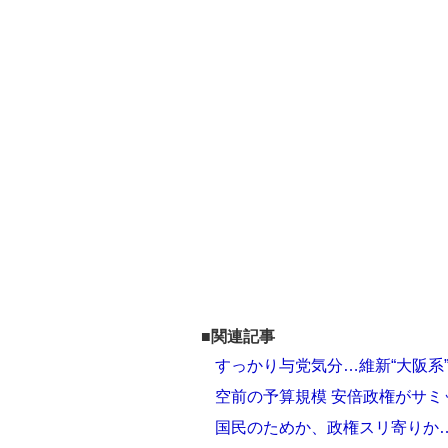
■関連記事
すっかり与党気分…維新“大阪系
空前の予算規模 安倍政権がサ
国民のためか、政権スリ寄りか