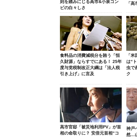
則を踏みにじる高市&小泉コン
「高
ビの白々しさ
食料品の消費減税分を賄う「恒
「米
久財源」ならすでにある！ 25年
は“
度与党税制改正大綱は「法人税
虫で
引き上げ」に言及
ク
高市官邸「被災地利用PV」が首
神戸
相の命取りに？ 安倍元首相“コ
然…