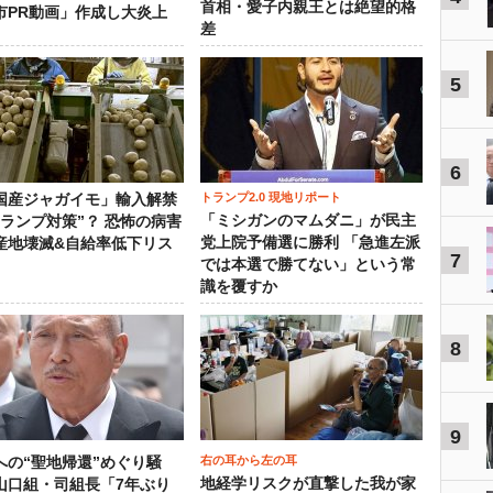
首相・愛子内親王とは絶望的格
市PR動画」作成し大炎上
差
5
6
トランプ2.0 現地リポート
国産ジャガイモ」輸入解禁
「ミシガンのマムダニ」が民主
トランプ対策”？ 恐怖の病害
党上院予備選に勝利 「急進左派
産地壊滅&自給率低下リス
7
では本選で勝てない」という常
識を覆すか
8
9
右の耳から左の耳
への“聖地帰還”めぐり騒
地経学リスクが直撃した我が家
山口組・司組長「7年ぶり