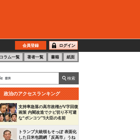
会員登録
ログイン
コラム一覧
著者一覧
書籍
紙面
政治のアクセスランキング
支持率急落の高市政権がV字回復
画策 内閣改造でクビ切り不可避
な“ポンコツ”5大臣の名前
トランプ大統領もそっぽ 表面化
した日米包囲網「反高市」うね