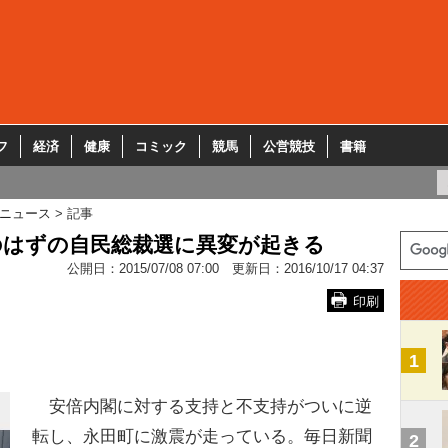
フ
経済
健康
コミック
競馬
公営競技
書籍
ニュース
記事
のはずの自民総裁選に異変が起きる
公開日：
2015/07/08 07:00
更新日：
2016/10/17 04:37
印刷
1
安倍内閣に対する支持と不支持がついに逆
転し、永田町に激震が走っている。毎日新聞
2