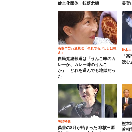
健全化団体」転落危機
長官
高市早苗vs適菜収「それでもバカとは戦
鈴木エ
え」
「高
自民党総裁選は「うんこ味のカ
読む
レーか、カレー味のうんこ
か」 どれを選んでも地獄だっ
た
巻頭特集
熊本
偽善の8月が始まった 非核三原
首相