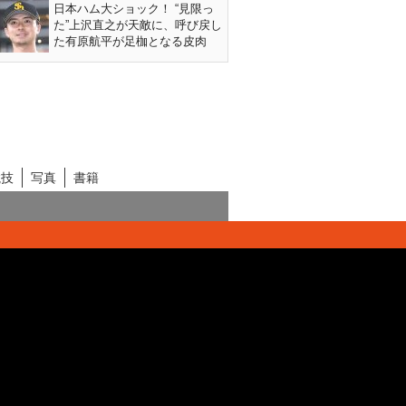
日本ハム大ショック！ “見限っ
た”上沢直之が天敵に、呼び戻し
た有原航平が足枷となる皮肉
競技
写真
書籍