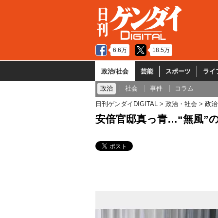
6.6万
18.5万
政治/社会
芸能
スポーツ
ライ
政治
社会
事件
コラム
日刊ゲンダイDIGITAL
政治・社会
政治
安倍官邸真っ青…“無風”