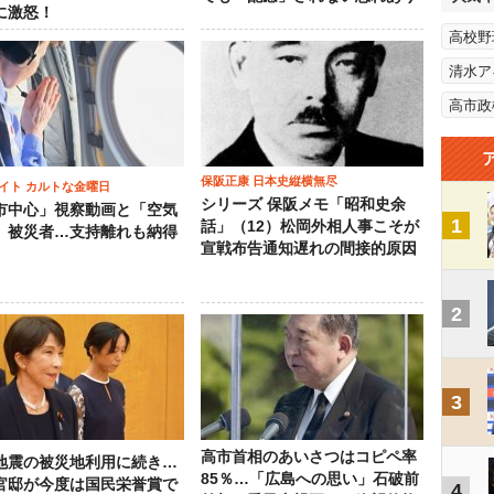
に激怒！
高校野
清水ア
高市政
保阪正康 日本史縦横無尽
イト カルトな金曜日
シリーズ 保阪メモ「昭和史余
市中心」視察動画と「空気
1
話」（12）松岡外相人事こそが
」被災者…支持離れも納得
宣戦布告通知遅れの間接的原因
2
3
高市首相のあいさつはコピペ率
地震の被災地利用に続き…
85％…「広島への思い」石破前
官邸が今度は国民栄誉賞で
4