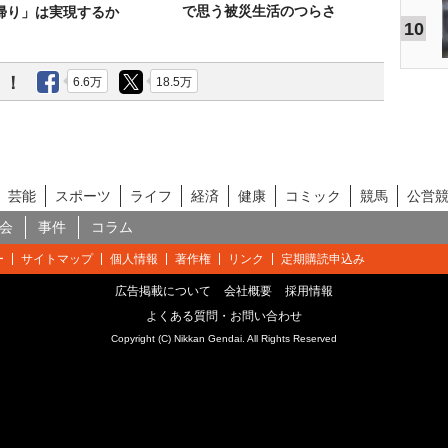
で思う被災生活のつらさ
帰り」は実現するか
10
う！
6.6万
18.5万
芸能
スポーツ
ライフ
経済
健康
コミック
競馬
公営
会
事件
コラム
ー
サイトマップ
個人情報
著作権
リンク
定期購読申込み
広告掲載について
会社概要
採用情報
よくある質問・お問い合わせ
Copyright (C) Nikkan Gendai. All Rights Reserved