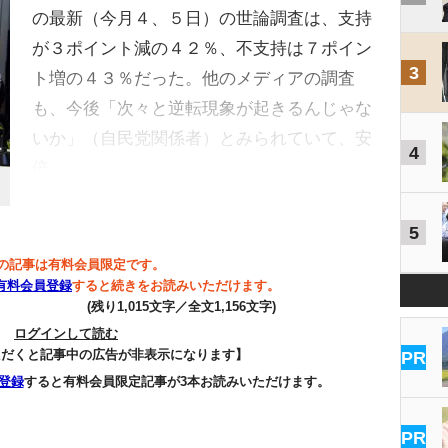
の最新（今月４、５日）の世論調査は、支持
が３ポイント減の４２％、不支持は７ポイン
3
ト増の４３％だった。他のメディアの調査
も、今後「次々と逆転現象が起きるんじゃな
いか」（自民党関係者）とみられていて、安
4
倍…
5
の記事は有料会員限定です。
有料会員登録
すると続きをお読みいただけます。
(残り1,015文字／全文1,156文字)
ログインして読む
ただくと記事中の広告が非表示になります】
PR
登録
すると有料会員限定記事が3本お読みいただけます。
PR