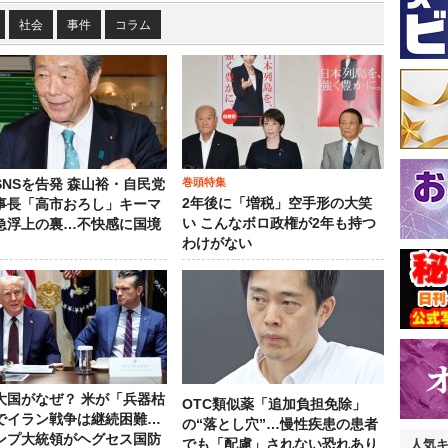
社会
事件
コラム
巻頭特集
SNSを告発 森山裕・自民党
2年後に「増税」空手形の大笑
事長「高市おろし」キーマ
い こんなボロ政権が2年も持つ
急浮上の裏…不快感に国境
わけがない
大国がなぜ？ 米が「兵器枯
OTC類似薬「追加負担免除」
でイラン戦争は継続困難…
の“落とし穴”…慢性疾患の患者
ンプ大統領がヘグセス国防
でも「配慮」されない恐れあり
人気