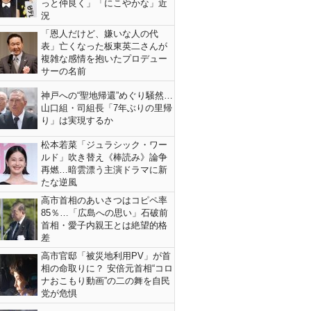
っと仲良く」「にこやかな」近
況
「恩人だけど、嫌いな人の代
表」亡くなった板東英二さんが
複雑な感情を抱いたプロデュー
サーの名前
神戸への“聖地帰還”めぐり騒然…
山口組・司組長「7年ぶりの里帰
り」は実現するか
松本若菜「ジュラシック・ワー
ルド」吹き替え《棒読み》論争
再燃…暗雲漂う主演ドラマに新
たな逆風
高市首相のあいさつはコピペ率
85％…「広島への思い」石破前
首相・愛子内親王とは絶望的格
差
高市官邸「被災地利用PV」が首
相の命取りに？ 安倍元首相“コロ
ナおこもり動画”の二の舞を自民
党が危惧