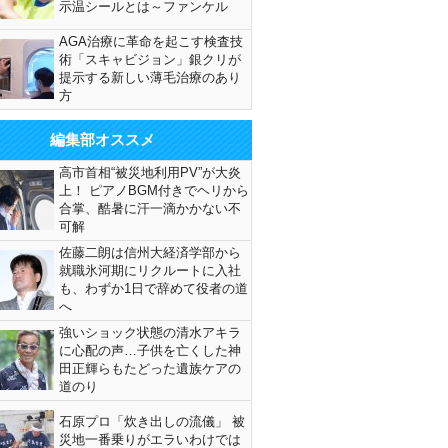
示温シールとは～ファンケル
AGA治療に革命を起こす検査技
術「スキャビジョン」銀クリが
提示する新しい薄毛治療のあり
方
編集部オススメ
高市首相“被災地利用PV”が大炎
上！ ピアノBGM付きでヘリから
合掌、酷暑に汗一滴かかない不
可解
佐藤二朗は信州大経済学部から
就職氷河期にリクルートに入社
も、わずか1日で辞めて役者の道
へ
強いショック状態の清水アキラ
に心配の声…子供を亡くした神
田正輝らもたどった遺族ケアの
道のり
石原プロ「炊き出しの流儀」 被
災地一番乗りがエラいわけでは