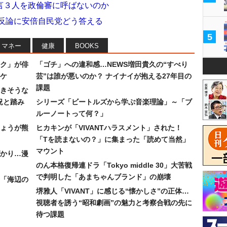
言３人を政倫審に呼ばないのか
猛反論に安倍自民党どう答える
5
マネー
健康
BOOKS
ク」が俳
「ゴチ」への違和感…NEWS増田貴久の“すべり
ワケ
芸”は誰が悪いのか？ ナイナイが抱える27年目の
課題
続きそうな
況と踏み
シリーズ「ビートルズから学ぶ音楽理論」～「ブ
ルーノートって何？」
ょうが熊
ヒカキンが「VIVANTハラスメント」された！
「Tを読まないの？」に集まった「読めて当然」
マウント
かり…漫
のん本格復帰連ドラ「Tokyo middle 30」大苦戦
で判明した「あまちゃんブランド」の崩壊
「海辺の
堺雅人「VIVANT」に感じる“懐かしさ”の正体…
視聴者を誘う“昭和劇画”の魅力と考察合戦の先に
待つ課題