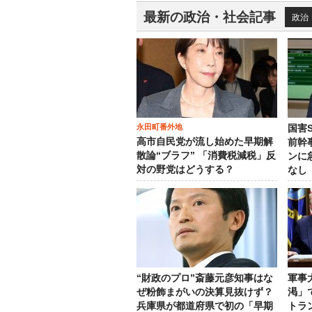
最新の政治・社会記事
政治
永田町番外地
国害
高市自民党が流し始めた早期解
前幹
散論“ブラフ” 「消費税減税」反
ンに
対の野党はどうする？
なし
“財政のプロ”斎藤元彦知事はな
軍事
ぜ粉飾まがいの決算見抜けず？
渇」
兵庫県が都道府県で初の「早期
トラ