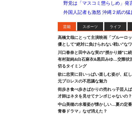
野党は「マスコミ懲らしめ」発
外国人記者も激怒 沖縄２紙の
芸能
スポーツ
ライフ
高橋文哉にとって主演映画「ブルーロッ
優として“絶対に負けられない戦い”な
川口春奈と田中みな実の"授かり婚"に
有村架純&白石麻衣&黒田みゆ…交際状
切るタイミング
欲に忠実に目いっぱい楽しむ姿が、紅し
元プロレスの不思議な魅力
街歩き食べ歩きばかりの売れっ子芸人ば
才師はネタを見せてナンボじゃないの？
中山美穂の水着姿が懐かしい…夏の定番
青春ドラマ」なぜ消えた？