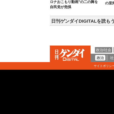
ロナおこもり動画”の二の舞を
の里
自民党が危惧
日刊ゲンダイDIGITALを読も
政治/社会
政治
社
サイトポリシ