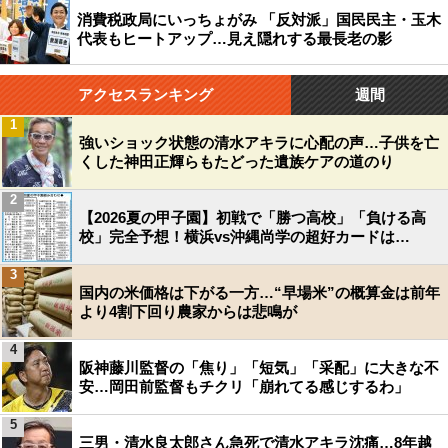
消費税政局にいっちょがみ 「反対派」国民民主・玉木
代表もヒートアップ…見え隠れする最長老の影
アクセスランキング
週間
1
強いショック状態の清水アキラに心配の声…子供を亡
くした神田正輝らもたどった遺族ケアの道のり
2
【2026夏の甲子園】初戦で「勝つ高校」「負ける高
校」完全予想！横浜vs沖縄尚学の超好カードは…
3
国内の米価格は下がる一方…“早場米”の概算金は前年
より4割下回り農家からは悲鳴が
4
阪神藤川監督の「焦り」「短気」「采配」に大きな不
安…岡田前監督もチクリ「崩れてる感じするわ」
5
三男・清水良太郎さん急死で清水アキラ沈痛…8年越