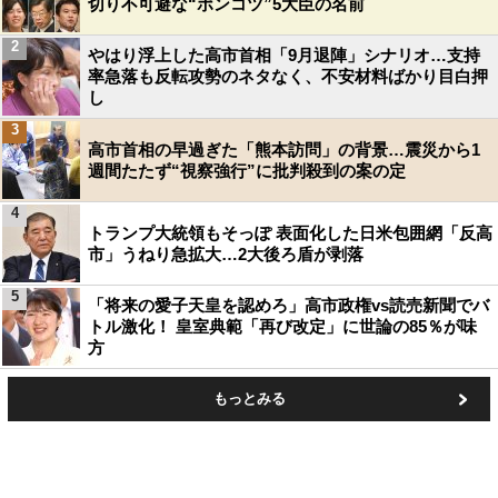
切り不可避な“ポンコツ”5大臣の名前
2
やはり浮上した高市首相「9月退陣」シナリオ…支持
率急落も反転攻勢のネタなく、不安材料ばかり目白押
し
3
高市首相の早過ぎた「熊本訪問」の背景…震災から1
週間たたず“視察強行”に批判殺到の案の定
4
トランプ大統領もそっぽ 表面化した日米包囲網「反高
市」うねり急拡大…2大後ろ盾が剥落
5
「将来の愛子天皇を認めろ」高市政権vs読売新聞でバ
トル激化！ 皇室典範「再び改定」に世論の85％が味
方
もっとみる