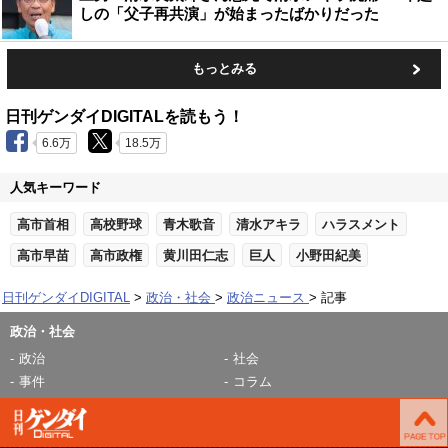
しの「父子再共演」が始まったばかりだった
もっとみる
日刊ゲンダイDIGITALを読もう！
6.6万
18.5万
人気キーワード
高市首相
高校野球
青木歌音
清水アキラ
ハラスメント
高市早苗
高市政権
黄川田仁志
巨人
小野田紀美
日刊ゲンダイDIGITAL
政治・社会
政治ニュース
記事
政治・社会
政治
社会
事件
コラム