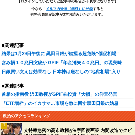
【ログインしていただくと記事中の広告が非表示になります】
今なら！
メルマガ会員（無料）に登録
すると
有料会員限定記事が3本お読みいただけます。
■関連記事
結果は1月29日午後に 黒田日銀が鍵握る超危険“催促相場”
含み損１０兆円突破か GPIF「年金消失４０兆円」の現実味
日銀買い支えは効果なし 日本株は底なしの“地獄相場”入り
■関連記事
首相の指南役 浜田教授がGPIF株投資「大損」の仰天発言
「ETF増枠」のイカサマ…市場を敵に回す黒田日銀の姑息
政治のアクセスランキング
1
支持率急落の高市政権がV字回復画策 内閣改造でクビ