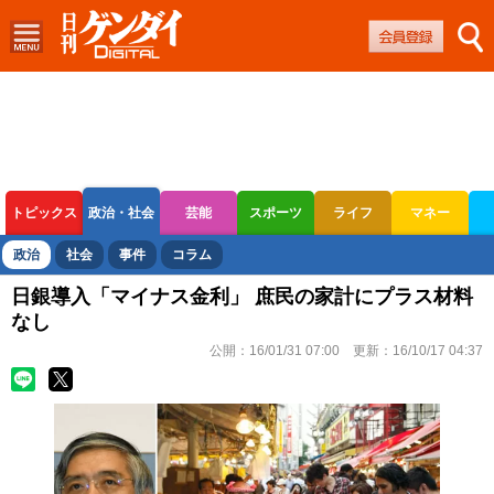
トピックス
政治・社会
芸能
スポーツ
ライフ
マネー
ボートレース
競輪
オートレース
政治
社会
事件
コラム
日銀導入「マイナス金利」 庶民の家計にプラス材料
なし
公開：
16/01/31 07:00
更新：
16/10/17 04:37