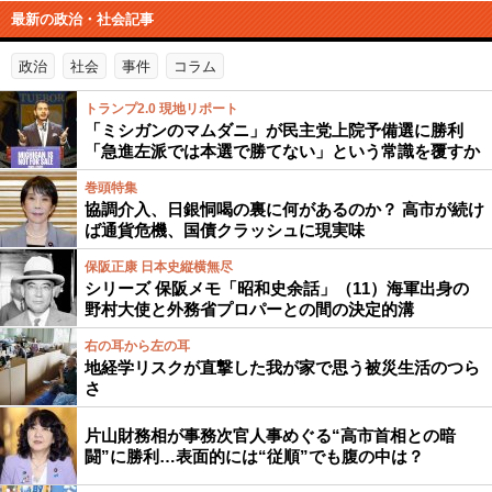
最新の政治・社会記事
政治
社会
事件
コラム
トランプ2.0 現地リポート
「ミシガンのマムダニ」が民主党上院予備選に勝利
「急進左派では本選で勝てない」という常識を覆すか
巻頭特集
協調介入、日銀恫喝の裏に何があるのか？ 高市が続け
ば通貨危機、国債クラッシュに現実味
保阪正康 日本史縦横無尽
シリーズ 保阪メモ「昭和史余話」（11）海軍出身の
野村大使と外務省プロパーとの間の決定的溝
右の耳から左の耳
地経学リスクが直撃した我が家で思う被災生活のつら
さ
片山財務相が事務次官人事めぐる“高市首相との暗
闘”に勝利…表面的には“従順”でも腹の中は？