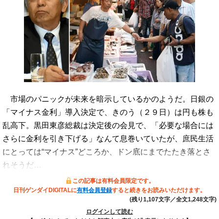
市場のパニックが未来を暗示しているかのようだ。日銀の
「マイナス金利」導入決定で、きのう（２９日）は円も株も
乱高下。黒田東彦総裁は決定後の会見で、「必要な場合には
さらに金利を引き下げる」なんて息巻いていたが、庶民生活
にとっては“マイナス”どころか、ドン底にまでたたき落とさ
れそうだ…
この記事は有料会員限定です。
日刊ゲンダイDIGITALに
有料会員登録
すると続きをお読みいただけます。
(残り1,107文字／全文1,248文字)
ログインして読む