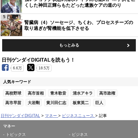
くした神田正輝らもたどった遺族ケアの道のり
5
腎臓病（4）ソーセージ、ちくわ、プロセスチーズの
取り過ぎが腎機能を低下させる
もっとみる
日刊ゲンダイDIGITALを読もう！
6.6万
18.5万
人気キーワード
高校野球
高市首相
青木歌音
清水アキラ
高市政権
高市早苗
大岩剛
黄川田仁志
板東英二
巨人
日刊ゲンダイDIGITAL
マネー
ビジネスニュース
記事
マネー
トピックス
ビジネス