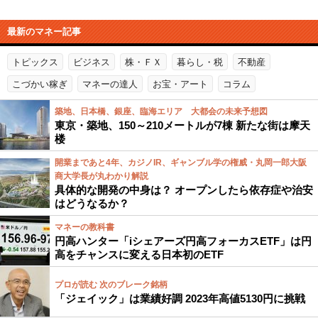
最新のマネー記事
トピックス
ビジネス
株・ＦＸ
暮らし・税
不動産
こづかい稼ぎ
マネーの達人
お宝・アート
コラム
築地、日本橋、銀座、臨海エリア 大都会の未来予想図
東京・築地、150～210メートルが7棟 新たな街は摩天
楼
開業まであと4年、カジノIR、ギャンブル学の権威・丸岡一郎大阪
商大学長が丸わかり解説
具体的な開発の中身は？ オープンしたら依存症や治安
はどうなるか？
マネーの教科書
円高ハンター「iシェアーズ円高フォーカスETF」は円
高をチャンスに変える日本初のETF
プロが読む 次のブレーク銘柄
「ジェイック」は業績好調 2023年高値5130円に挑戦