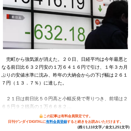
兜町から強気派が消えた。２０日、日経平均は今年最悪と
なる前日比６３２円安の１万６４１６円で引け、１年３カ月
ぶりの安値水準に沈み、昨年の大納会からの下げ幅は２６１
７円（１３．７％）に達した。
２１日は前日比５０円高と小幅反発で寄りつき、前場は２
６５円９２銭高の１万６６８２…
この記事は有料会員限定です。
日刊ゲンダイDIGITALに
有料会員登録
すると続きをお読みいただけます。
(残り1,110文字／全文1,251文字)