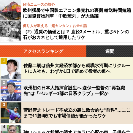
経済ニュースの核心
欧州猛暑で中国製エアコン爆売れの裏側 輸送時間短縮
に国際貨物列車「中欧班列」が大活躍
億り人が教える「超カンタン」お金の話
（2）通貨の価値とは？ 直径3メートル、重さ5トンの
石がおカネとして通用したワケ
アクセスランキング
週間
1
佐藤二朗は信州大経済学部から就職氷河期にリクルー
トに入社も、わずか1日で辞めて役者の道へ
2
欧州初の日本人指揮官誕生へ 森保一監督の“再就職
先”は「ベルギー1部の日系クラブ」一択か
3
菅野智之トレード不成立の裏に致命的な“前科”…ここ
まで11勝4敗でも市場価値が低かったワケ
4
強いショック状態の清水アキラに心配の声…子供を亡