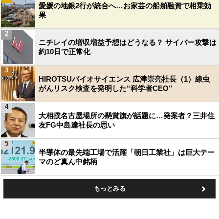
愛媛の地銀2行が統合へ…お家芸の船舶融資で相乗効
果
2
ニチレイの増収増益予想はどうなる？ サイバー攻撃は
約10日で正常化
3
HIROTSUバイオサイエンス 広津崇亮社長（1）線虫
がんリスク検査を発明した“科学者CEO”
4
大相撲名古屋場所の懸賞旗が話題に…発案者？三井住
友FG中島達社長の思い
5
半導体の最先端工場で活躍「朝日工業社」は巨大テー
マのど真ん中銘柄
もっとみる