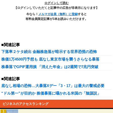
ログインして読む
【ログインしていただくと記事中の広告が非表示になります】
今なら！
メルマガ会員（無料）に登録
すると
有料会員限定記事が3本お読みいただけます。
■関連記事
下落率２ケタ続出 金融株急落が暗示する世界恐慌の恐怖
株価1万4500円予想も 底なし東京市場を襲うさらなる暴落
株暴落でGPIF運用損 「消えた年金」は2週間で7兆円突破
■関連記事
底なし相場の恐怖…大暴落Xデー「3・17」は最大の警戒必要
“ドル第一”が目的か 株価暴落に囁かれる米国の「陰謀説」
ビジネスのアクセスランキング
1