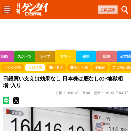
芸能
スポーツ
ライフ
マネー
健康
競馬
公営競
ボートレース
競輪
オートレース
トピックス
ビジネス
株・ＦＸ
暮らし・税
不動産
こづかい稼
日銀買い支えは効果なし 日本株は底なしの“地獄相
場”入り
公開：
16/01/21 15:06
更新：
16/10/17 04:37