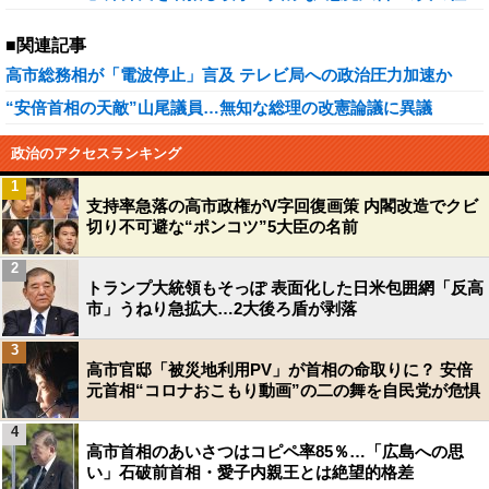
■関連記事
高市総務相が「電波停止」言及 テレビ局への政治圧力加速か
“安倍首相の天敵”山尾議員…無知な総理の改憲論議に異議
政治のアクセスランキング
1
支持率急落の高市政権がV字回復画策 内閣改造でクビ
切り不可避な“ポンコツ”5大臣の名前
2
トランプ大統領もそっぽ 表面化した日米包囲網「反高
市」うねり急拡大…2大後ろ盾が剥落
3
高市官邸「被災地利用PV」が首相の命取りに？ 安倍
元首相“コロナおこもり動画”の二の舞を自民党が危惧
4
高市首相のあいさつはコピペ率85％…「広島への思
い」石破前首相・愛子内親王とは絶望的格差