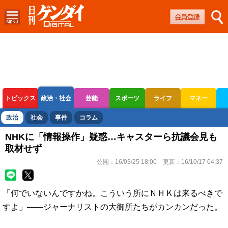
トピックス
政治・社会
芸能
スポーツ
ライフ
マネー
ボートレース
競輪
オートレース
政治
社会
事件
コラム
NHKに「情報操作」疑惑…キャスターら抗議会見も
取材せず
公開：
16/03/25 18:00
更新：
16/10/17 04:37
「何でいないんですかね。こういう所にＮＨＫは来るべきで
すよ」――ジャーナリストの大御所たちがカンカンだった。