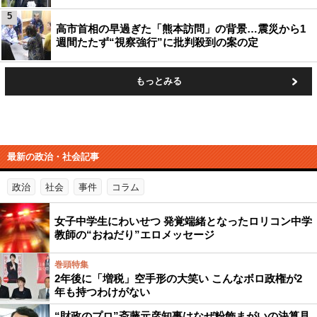
5
高市首相の早過ぎた「熊本訪問」の背景…震災から1
週間たたず“視察強行”に批判殺到の案の定
もっとみる
最新の政治・社会記事
政治
社会
事件
コラム
女子中学生にわいせつ 発覚端緒となったロリコン中学
教師の“おねだり”エロメッセージ
巻頭特集
2年後に「増税」空手形の大笑い こんなボロ政権が2
年も持つわけがない
“財政のプロ”斎藤元彦知事はなぜ粉飾まがいの決算見