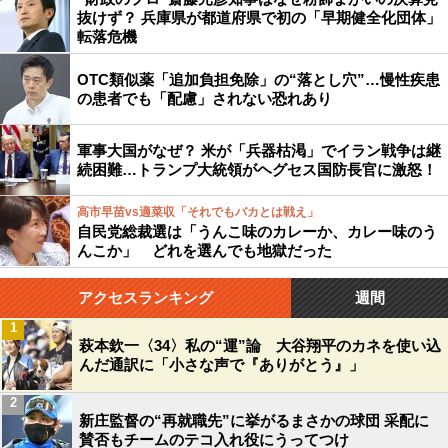
抜けず？ 兵庫県が都道府県で初の「早期健全化団体」
転落危機
OTC類似薬「追加負担免除」の“落とし穴”…慢性疾患
の患者でも「配慮」されない恐れあり
軍事大国がなぜ？ 米が「兵器枯渇」でイラン戦争は継
続困難…トランプ大統領がヘグセス国防長官に激怒！
高市早苗vs適菜収「それでもバカとは戦え」
自民党総裁選は「うんこ味のカレーか、カレー味のう
んこか」 どれを選んでも地獄だった
アクセスランキング
週間
1
萩本欽一〈34〉私の“運”論 大谷翔平のカネを使い込
んだ通訳に「小さな声で『ありがとう』」
2
新庄監督の“再就職先”に挙がるまさかの球団 采配に
賛否もチームのテコ入れ役にうってつけ