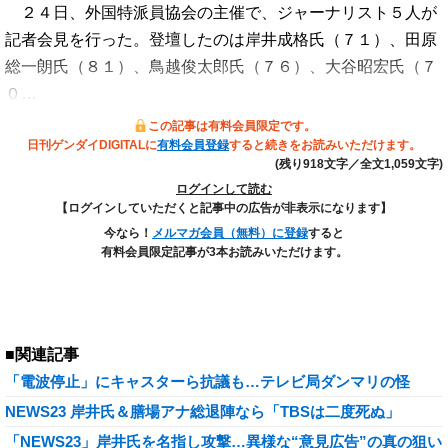
２４日、外国特派員協会の主催で、ジャーナリスト５人が
記者会見を行った。登壇したのは岸井成格氏（７１）、田原
総一朗氏（８１）、鳥越俊太郎氏（７６）、大谷昭宏氏（７
０…
この記事は有料会員限定です。
日刊ゲンダイDIGITALに
有料会員登録
すると続きをお読みいただけます。
(残り918文字／全文1,059文字)
ログインして読む
【ログインしていただくと記事中の広告が非表示になります】
今なら！
メルマガ会員（無料）に登録
すると
有料会員限定記事が3本お読みいただけます。
■関連記事
「電波停止」にキャスターら抗議も…テレビ局ダンマリの怪
NEWS23 岸井氏＆膳場アナ総退陣なら「TBSは二度死ぬ」
「NEWS23」岸井氏を名指し攻撃…異様な“意見広告”の真の狙い