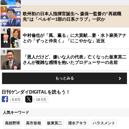
3
欧州初の日本人指揮官誕生へ 森保一監督の“再就職
先”は「ベルギー1部の日系クラブ」一択か
4
中村倫也が「風、薫る」に大貢献…妻・水卜麻美アナ
との「ずっと仲良く」「にこやかな」近況
5
「恩人だけど、嫌いな人の代表」亡くなった板東英二
さんが複雑な感情を抱いたプロデューサーの名前
もっとみる
日刊ゲンダイDIGITALを読もう！
6.6万
18.5万
人気キーワード
高校野球
高市首相
板東英二
清水アキラ
ハラスメント