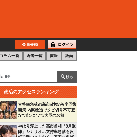
会員登録
ログイン
コラム一覧
著者一覧
書籍
紙面
政治のアクセスランキング
支持率急落の高市政権がV字回復
画策 内閣改造でクビ切り不可避
な“ポンコツ”5大臣の名前
やはり浮上した高市首相「9月退
陣」シナリオ…支持率急落も反