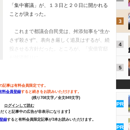
「集中審議」が、１３日と２０日に開かれる
ことが決まった。
3
これまで都議会自民党は、舛添知事を“生か
さず殺さず”、表向き厳しく追及はするが、続
4
投させる方針だった。ところが、「安倍官邸
が舛添斬りに…
5
の記事は有料会員限定です。
有料会員登録
すると続きをお読みいただけます。
(残り708文字／全文849文字)
PR
ログインして読む
ただくと記事中の広告が非表示になります】
登録
すると有料会員限定記事が3本お読みいただけます。
PR