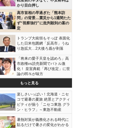
転攻勢のネタなく、不安材料ば
かり目白押し
高市首相の早過ぎた「熊本訪
問」の背景…震災から1週間たた
ず“視察強行”に批判殺到の案の
定
トランプ大統領もそっぽ 表面化
した日米包囲網「反高市」うね
り急拡大…2大後ろ盾が剥落
「将来の愛子天皇を認めろ」高
市政権vs読売新聞でバトル激
化！ 皇室典範「再び改定」に世
論の85％が味方
もっと見る
楽しさいっぱい！北海道・ニセ
コで避暑の夏旅 絶景とアクティ
ビティが揃う「ニセコ東急 グラ
ン・ヒラフ」～東急不動産
暑熱対策が義務化される時代に
貼るだけで暑さの変化がわかる