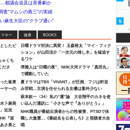
惑…都議会追及は茶番劇か
調査“マムシの善三”の実績
酷い麻生大臣の“クラブ通い”
5
マネー
健康
BOOKS
としたビ
日曜ドラマ対決に異変！ 玉森裕太「マイ・フィク
ション」が山田涼介「一次元の挿し木」を猛追す
るワケ
ちゃくち
くださ
堺雅人は“日曜の夜”、NHK大河ドラマ「真田丸」
で躍動していた
った板東
夏ドラマはTBS「VIVANT」が圧倒、フジは軒並
ーサーの
み苦戦…主演を任せられる女優は案外少ない
萩本欽一〈34〉私の“運”論 大谷翔平のカネを使
水卜麻美
い込んだ通訳に「小さな声で『ありがとう』」
」近況
NHK職員が番組出演者からの性被害、PTSDで休
HK『巡
職し大激震…《番組名を公表しろ》と視聴者大合
あさ美と
唱