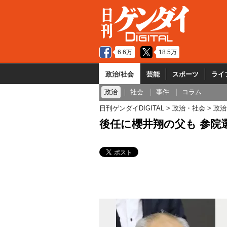
6.6万
18.5万
政治/社会
芸能
スポーツ
ライ
政治
社会
事件
コラム
日刊ゲンダイDIGITAL
政治・社会
政治
後任に櫻井翔の父も 参院