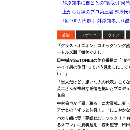
舛添知事に自公との“裏取引”疑
上から目線のプロ第三者 舛添氏
1回100万円超も 舛添知事より
芸能
スポーツ
ライフ
『グラス・オニオン』コミックソング然
ートルズ版「微笑がえし」
田中樹がSixTONESの美容番長に「“め
ゃイイ男の休日”っていう見出しにして
い！」
「恩人だけど、嫌いな人の代表」亡くな
英二さんが複雑な感情を抱いたプロデュ
名前
中村倫也が「風、薫る」に大貢献…妻・
アナとの「ずっと仲良く」「にこやかな
バカリ組は妻「夢眠ねむ」ソックリ？ N
るスワン』に夏帆起用…森田望智、臼田