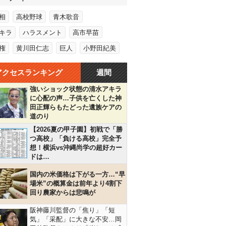
相
高校野球
青木歌音
キラ
ハラスメント
高市早苗
権
黄川田仁志
巨人
小野田紀美
アクセスランキング
週間
強いショック状態の清水アキラ
に心配の声…子供を亡くした神
田正輝らもたどった遺族ケアの
道のり
【2026夏の甲子園】初戦で「勝
つ高校」「負ける高校」完全予
想！横浜vs沖縄尚学の超好カー
ドは…
国内の米価格は下がる一方…“早
場米”の概算金は前年より4割下
回り農家からは悲鳴が
阪神藤川監督の「焦り」「短
気」「采配」に大きな不安…岡