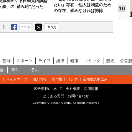
税減税めぐる自民党内議論
たい」存在…他人は利益のため
人事」の“踏み絵”だった
10
の存在、崇めなければ排除
う！
6.6万
18.5万
芸能
スポーツ
ライフ
経済
健康
コミック
競馬
公営
会
事件
コラム
ー
サイトマップ
個人情報
著作権
リンク
定期購読申込み
広告掲載について
会社概要
採用情報
よくある質問・お問い合わせ
Copyright (C) Nikkan Gendai. All Rights Reserved