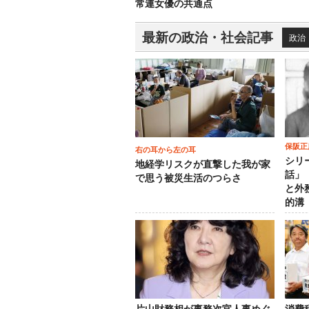
常連女優の共通点
最新の政治・社会記事
政治
保阪正
右の耳から左の耳
シリ
地経学リスクが直撃した我が家
話」
で思う被災生活のつらさ
と外
的溝