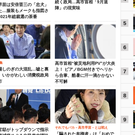
続く政局…高市首相「9月退
早苗は安倍晋三の「忠犬」
陣」の現実味
た…服装もメークも指図さ
2021年総裁選の茶番
5
6
集
高市首相“被災地利用PV”が大炎
場しのぎの大混乱…嘘と裏
上！ ピアノBGM付きでヘリか
7
、いかがわしい消費税政局
ら合掌、酷暑に汗一滴かかない
方
不可解
8
9
それでもバカ－高市早苗－とは戦え
官邸がトップダウンで指示
「騙された有権者」は「おめで