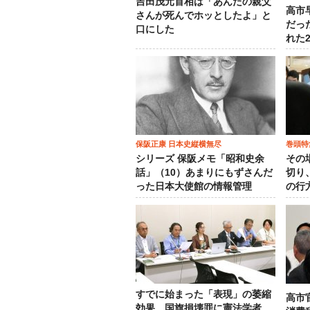
吉田茂元首相は「あんたの親父
高市
さんが死んでホッとしたよ」と
だっ
口にした
れた
保阪正康 日本史縦横無尽
巻頭特
シリーズ 保阪メモ「昭和史余
その
話」（10）あまりにもずさんだ
切り
った日本大使館の情報管理
の行
すでに始まった「表現」の萎縮
高市
効果…国旗損壊罪に憲法学者