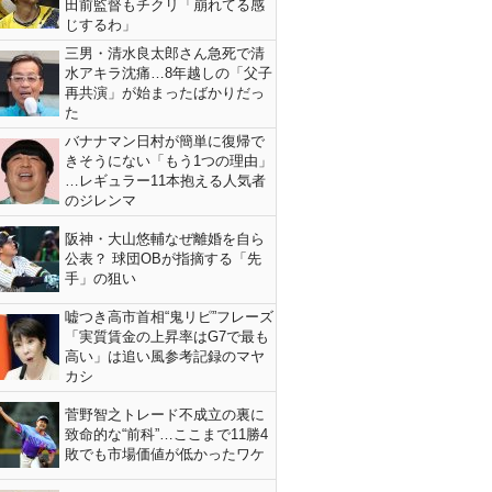
田前監督もチクリ「崩れてる感
じするわ」
三男・清水良太郎さん急死で清
水アキラ沈痛…8年越しの「父子
再共演」が始まったばかりだっ
た
バナナマン日村が簡単に復帰で
きそうにない「もう1つの理由」
…レギュラー11本抱える人気者
のジレンマ
阪神・大山悠輔なぜ離婚を自ら
公表？ 球団OBが指摘する「先
手」の狙い
嘘つき高市首相“鬼リピ”フレーズ
「実質賃金の上昇率はG7で最も
高い」は追い風参考記録のマヤ
カシ
菅野智之トレード不成立の裏に
致命的な“前科”…ここまで11勝4
敗でも市場価値が低かったワケ