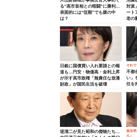
片山財務相が事務次官人事めぐ
消費
る“高市首相との暗闘”に勝利…
対派
表面的には“従順”でも腹の中
ート
は？
老の
それで
日銀に国債買い入れ要請との報
不都
道も…円安・物価高・金利上昇
い」
が示す高市政権「無責任な放漫
任を
財政」が国民生活を破壊
高市早
堤清二が見た昭和の傑物たち…
え」