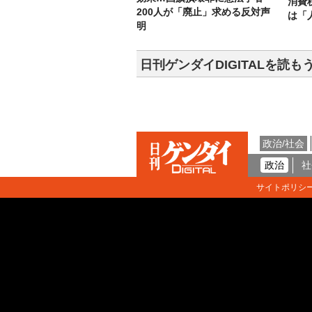
消費
200人が「廃止」求める反対声
は「
明
日刊ゲンダイDIGITALを読も
政治/社会
政治
社
サイトポリシ