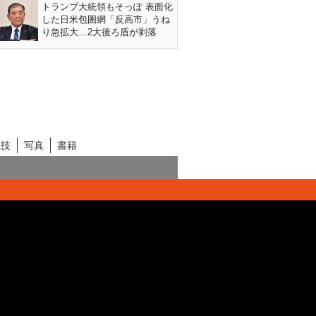
トランプ大統領もそっぽ 表面化
した日米包囲網「反高市」うね
り急拡大…2大後ろ盾が剥落
競技
写真
書籍