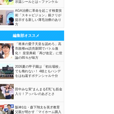
示温シールとは～ファンケル
AGA治療に革命を起こす検査技
術「スキャビジョン」銀クリが
提示する新しい薄毛治療のあり
方
編集部オススメ
「将来の愛子天皇を認めろ」高
市政権vs読売新聞でバトル激
化！ 皇室典範「再び改定」に世
論の85％が味方
2026夏の甲子園は「初出場校」
でも侮れない！ 4校ともハンデ
をはね返すポテンシャル十分
田中みな実“まんまるE乳”も筋金
入り！アッパレのあざとさ
阪神1位・森下翔太を英才教育
父親が明かす「マイホーム購入