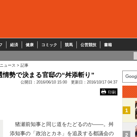
フ
経済
健康
コミック
競馬
公営競技
書籍
ニュース
記事
選情勢で決まる官邸の“舛添斬り”
公開日：
2016/06/10 15:00
更新日：
2016/10/17 04:37
印刷
1
猪瀬前知事と同じ道をたどるのか――。舛
添知事の「政治とカネ」を追及する都議会の
2