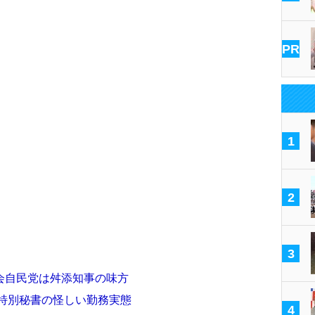
PR
1
2
3
会自民党は舛添知事の味方
た特別秘書の怪しい勤務実態
4