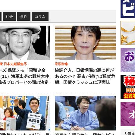
社会
事件
コラム
康 日本史縦横無尽
巻頭特集
ーズ 保阪メモ「昭和史余
協調介入、日銀恫喝の裏に何が
（11）海軍出身の野村大使
あるのか？ 高市が続けば通貨危
務省プロパーとの間の決定
機、国債クラッシュに現実味
人気