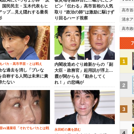
税政局にいっちょがみ 「反
被災地を踏み台に…確かにビン
」国民民主・玉木代表もヒ
ビン「伝わる」高市首相の人気
高市首
アップ…見え隠れする最長
取り “政治の師”は激励に駆けず
影
り回るハード視察
清水ア
高市政
1
もバカ－高市早苗－とは戦え
内閣改造めぐり維新からの「副
合な過去を消し「ブレな
大臣・政務官」起用説が浮上…
を自称する人間は未来に責
霞が関からも 「勘弁してく
持たない
れ！」の悲鳴が
2
3
苗vs適菜収「それでもバカとは戦
永田町の裏を読む
4