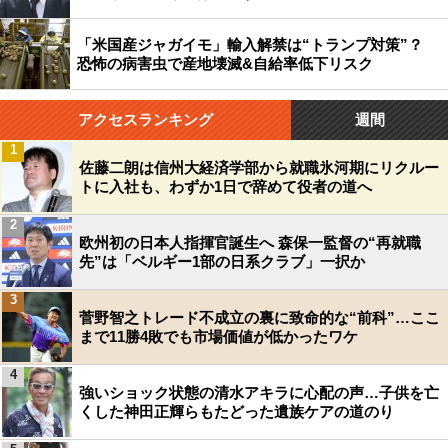
「米国産ジャガイモ」輸入解禁は“トランプ対策”？
恐怖の病害虫で産地壊滅&自給率低下リスク
アクセスランキング
週間
1
佐藤二朗は信州大経済学部から就職氷河期にリクルー
トに入社も、わずか1日で辞めて役者の道へ
2
欧州初の日本人指揮官誕生へ 森保一監督の“再就職
先”は「ベルギー1部の日系クラブ」一択か
3
菅野智之トレード不成立の裏に致命的な“前科”…ここ
まで11勝4敗でも市場価値が低かったワケ
4
強いショック状態の清水アキラに心配の声…子供を亡
くした神田正輝らもたどった遺族ケアの道のり