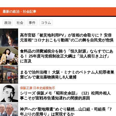
最新の政治・社会記事
政治
社会
事件
コラム
高市官邸「被災地利用PV」が首相の命取りに？ 安倍
元首相“コロナおこもり動画”の二の舞を自民党が危惧
食料品の消費減税分を賄う「恒久財源」ならすでにあ
る！ 25年度与党税制改正大綱は「法人税引き上げ」
に言及
まるで治外法権！ 大阪・ミナミのベトナム人犯罪者巣
窟ビルで違法薬物摘発し8人逮捕
保阪正康 日本史縦横無尽
シリーズ 保阪メモ「昭和史余話」（12）松岡外相人
事こそが宣戦布告通知遅れの間接的原因
神戸への“聖地帰還”めぐり騒然…山口組・司組長「7
年ぶりの里帰り」は実現するか