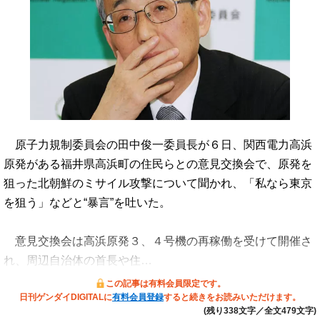
原子力規制委員会の田中俊一委員長が６日、関西電力高浜
原発がある福井県高浜町の住民らとの意見交換会で、原発を
狙った北朝鮮のミサイル攻撃について聞かれ、「私なら東京
を狙う」などと“暴言”を吐いた。
意見交換会は高浜原発３、４号機の再稼働を受けて開催さ
れ、周辺自治体の首長や住…
この記事は有料会員限定です。
日刊ゲンダイDIGITALに
有料会員登録
すると続きをお読みいただけます。
(残り338文字／全文479文字)