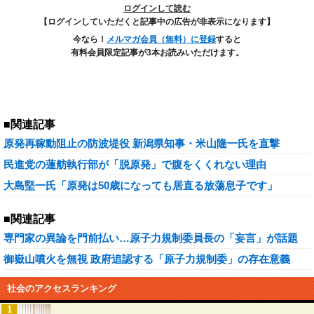
ログインして読む
【ログインしていただくと記事中の広告が非表示になります】
今なら！
メルマガ会員（無料）に登録
すると
有料会員限定記事が3本お読みいただけます。
■関連記事
原発再稼動阻止の防波堤役 新潟県知事・米山隆一氏を直撃
民進党の蓮舫執行部が「脱原発」で腹をくくれない理由
大島堅一氏「原発は50歳になっても居直る放蕩息子です」
■関連記事
専門家の異論を門前払い…原子力規制委員長の「妄言」が話題
御嶽山噴火を無視 政府追認する「原子力規制委」の存在意義
社会のアクセスランキング
1