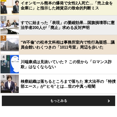
イオンモール熊本の爆発で女性2人死亡…「売上金を
金庫に」と指示した雑貨店の致命的判断ミス
2
すでに始まった「表現」の萎縮効果…国旗損壊罪に憲
法学者200人が「廃止」求める反対声明
3
“W不倫”の松本文科相は事務所室内で性行為疑惑…議
員会館いわくつきの「1011号室」周辺を歩いた
4
川端康成は見抜いていた？ この世から「ロマンス詐
欺」はなくならない
5
検察組織は落ちるところまで落ちた 東大法卒の「特捜
部エース」が“ヒモ”とは…世の中真っ暗闇
もっとみる