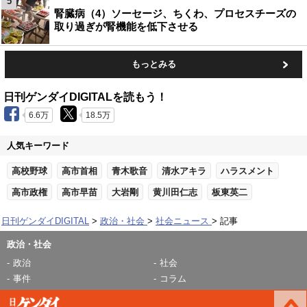
5
腎臓病（4）ソーセージ、ちくわ、プロセスチーズの
取り過ぎが腎機能を低下させる
もっとみる
日刊ゲンダイDIGITALを読もう！
6.6万
18.5万
人気キーワード
高校野球
高市首相
青木歌音
清水アキラ
ハラスメント
高市政権
高市早苗
大岩剛
黄川田仁志
板東英二
日刊ゲンダイDIGITAL
政治・社会
社会ニュース
記事
政治・社会
政治
社会
事件
コラム