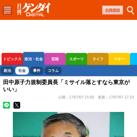
トピックス
政治・社会
芸能
スポーツ
ライフ
マネー
ボートレース
競輪
オートレース
政治
社会
事件
コラム
田中原子力規制委員長「ミサイル落とすなら東京が
いい」
公開：
17/07/07 15:00
更新：
17/07/07 17:23