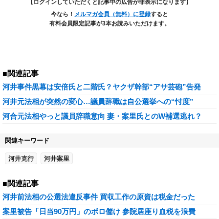
【ログインしていただくと記事中の広告が非表示になります】
今なら！
メルマガ会員（無料）に登録
すると
有料会員限定記事が3本お読みいただけます。
■関連記事
河井事件黒幕は安倍氏と二階氏？ヤクザ幹部“アサ芸砲”告発
河井元法相が突然の変心…議員辞職は自公選挙への“忖度”
河合元法相やっと議員辞職意向 妻・案里氏とのW補選逃れ？
関連キーワード
河井克行
河井案里
■関連記事
河井前法相の公選法違反事件 買収工作の原資は税金だった
案里被告「日当90万円」のボロ儲け 参院居座り血税を浪費