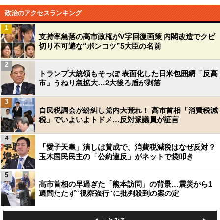
政治のアクセスランキング
1
支持率急落の高市政権がV字回復画策 内閣改造でクビ
切り不可避な“ポンコツ”5大臣の名前
2
トランプ大統領もそっぽ 表面化した日米包囲網「反高
市」うねり急拡大…2大後ろ盾が剥落
3
自民税調会が紛糾し党内大荒れ！ 高市首相「消費税減
税」でいよいよトドメ…反対派議員が証言
4
「愛子天皇」潰しは賛成で、消費税減税はなぜ反対？
玉木国民民主の「公約違反」がネットで袋叩き
5
高市首相の早過ぎた「熊本訪問」の背景…震災から1
週間たたず“視察強行”に批判殺到の案の定