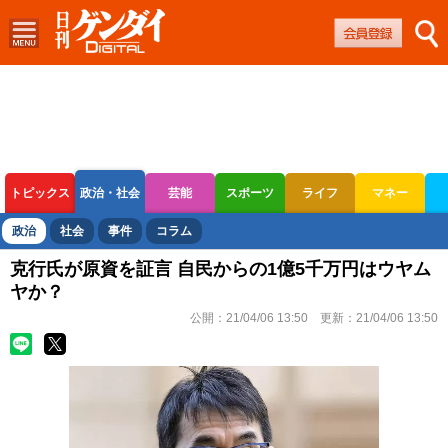
トピックス
政治・社会
芸能
スポーツ
ライフ
マネー
ボートレース
競輪
オートレース
政治
社会
事件
コラム
克行氏が原資を証言 自民からの1億5千万円はウヤム
ヤか？
公開：
21/04/06 13:50
更新：
21/04/06 13:50