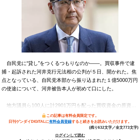
自民党に“貸し”をつくるつもりなのか――。買収事件で逮
捕・起訴された河井克行元法相の公判が５日、開かれた。焦
点となっている、自民党本部から振り込まれた１億5000万円
の使途について、河井被告本人が初めて口にした。
地方議員ら100人に計2901万円を配った買収資金の原資…
この記事は有料会員限定です。
日刊ゲンダイDIGITALに
有料会員登録
すると続きをお読みいただけます。
(残り632文字／全文773文字)
ログインして読む