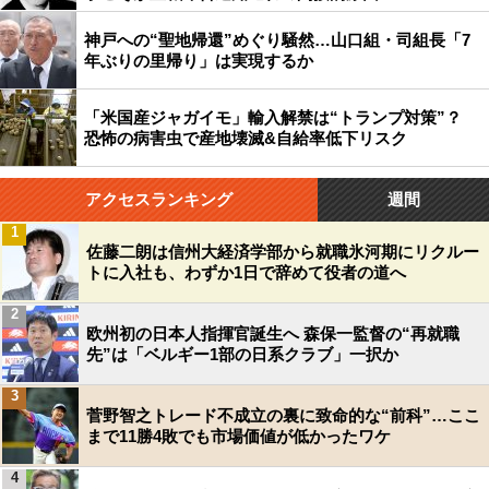
神戸への“聖地帰還”めぐり騒然…山口組・司組長「7
年ぶりの里帰り」は実現するか
「米国産ジャガイモ」輸入解禁は“トランプ対策”？
恐怖の病害虫で産地壊滅&自給率低下リスク
アクセスランキング
週間
1
佐藤二朗は信州大経済学部から就職氷河期にリクルー
トに入社も、わずか1日で辞めて役者の道へ
2
欧州初の日本人指揮官誕生へ 森保一監督の“再就職
先”は「ベルギー1部の日系クラブ」一択か
3
菅野智之トレード不成立の裏に致命的な“前科”…ここ
まで11勝4敗でも市場価値が低かったワケ
4