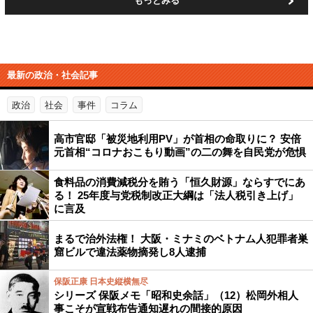
もっとみる
最新の政治・社会記事
政治
社会
事件
コラム
高市官邸「被災地利用PV」が首相の命取りに？ 安倍
元首相“コロナおこもり動画”の二の舞を自民党が危惧
食料品の消費減税分を賄う「恒久財源」ならすでにあ
る！ 25年度与党税制改正大綱は「法人税引き上げ」
に言及
まるで治外法権！ 大阪・ミナミのベトナム人犯罪者巣
窟ビルで違法薬物摘発し8人逮捕
保阪正康 日本史縦横無尽
シリーズ 保阪メモ「昭和史余話」（12）松岡外相人
事こそが宣戦布告通知遅れの間接的原因