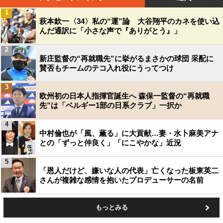
1
萩本欽一〈34〉私の“運”論 大谷翔平のカネを使い込
んだ通訳に「小さな声で『ありがとう』」
2
新庄監督の“再就職先”に挙がるまさかの球団 采配に
賛否もチームのテコ入れ役にうってつけ
3
欧州初の日本人指揮官誕生へ 森保一監督の“再就職
先”は「ベルギー1部の日系クラブ」一択か
4
中村倫也が「風、薫る」に大貢献…妻・水卜麻美アナ
との「ずっと仲良く」「にこやかな」近況
5
「恩人だけど、嫌いな人の代表」亡くなった板東英二
さんが複雑な感情を抱いたプロデューサーの名前
もっとみる