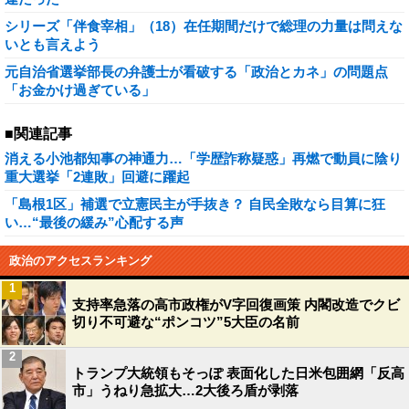
シリーズ「伴食宰相」（18）在任期間だけで総理の力量は問えな
いとも言えよう
元自治省選挙部長の弁護士が看破する「政治とカネ」の問題点
「お金かけ過ぎている」
■関連記事
消える小池都知事の神通力…「学歴詐称疑惑」再燃で動員に陰り
重大選挙「2連敗」回避に躍起
「島根1区」補選で立憲民主が手抜き？ 自民全敗なら目算に狂
い…“最後の緩み”心配する声
政治のアクセスランキング
1
支持率急落の高市政権がV字回復画策 内閣改造でクビ
切り不可避な“ポンコツ”5大臣の名前
2
トランプ大統領もそっぽ 表面化した日米包囲網「反高
市」うねり急拡大…2大後ろ盾が剥落