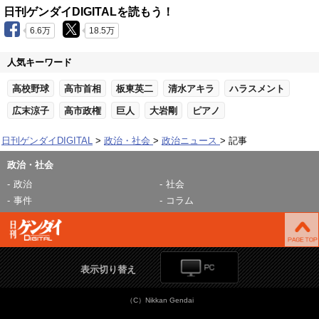
日刊ゲンダイDIGITALを読もう！
6.6万
18.5万
人気キーワード
高校野球
高市首相
板東英二
清水アキラ
ハラスメント
広末涼子
高市政権
巨人
大岩剛
ピアノ
日刊ゲンダイDIGITAL
政治・社会
政治ニュース
記事
政治・社会
政治
社会
事件
コラム
表示切り替え
（C）Nikkan Gendai