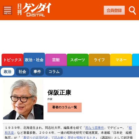
トピックス
政治・社会
芸能
スポーツ
ライフ
マネー
ボートレース
競輪
オートレース
政治
社会
事件
コラム
保阪正康
作家
著者のコラム一覧
１９３９年、北海道生まれ。同志社大卒。編集者を経て「
死なう団事件
」でデビュー。「
昭
和天皇
」など著書多数。２００４年、一連の昭和史研究で菊池寛賞。本連載「日本史 縦横
無尽」が『
「裏切りの近現代史」で読み解く 歴史が暗転するとき
』（講談社）として好評発