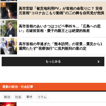
3
高市官邸「被災地利用PV」が首相の命取りに？ 安倍
元首相“コロナおこもり動画”の二の舞を自民党が危惧
4
高市首相のあいさつはコピペ率85％…「広島への思
い」石破前首相・愛子内親王とは絶望的格差
5
高市首相の早過ぎた「熊本訪問」の背景…震災から1
週間たたず“視察強行”に批判殺到の案の定
もっとみる
最新の政治・社会記事
政治
社会
事件
コラム