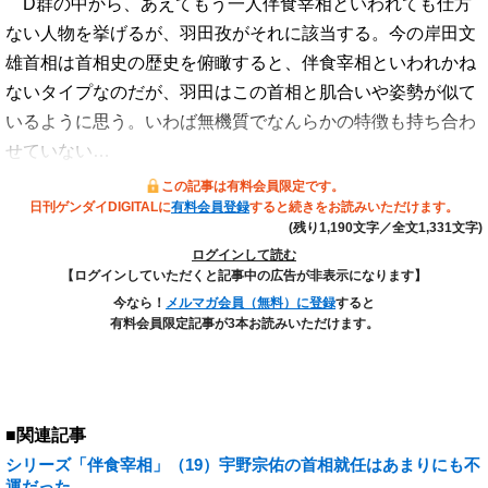
D群の中から、あえてもう一人伴食宰相といわれても仕方
ない人物を挙げるが、羽田孜がそれに該当する。今の岸田文
雄首相は首相史の歴史を俯瞰すると、伴食宰相といわれかね
ないタイプなのだが、羽田はこの首相と肌合いや姿勢が似て
いるように思う。いわば無機質でなんらかの特徴も持ち合わ
せていない…
この記事は有料会員限定です。
日刊ゲンダイDIGITALに
有料会員登録
すると続きをお読みいただけます。
(残り1,190文字／全文1,331文字)
ログインして読む
【ログインしていただくと記事中の広告が非表示になります】
今なら！
メルマガ会員（無料）に登録
すると
有料会員限定記事が3本お読みいただけます。
■関連記事
シリーズ「伴食宰相」（19）宇野宗佑の首相就任はあまりにも不
運だった