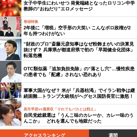
女子中学生にわいせつ 発覚端緒となったロリコン中学
教師の“おねだり”エロメッセージ
巻頭特集
2年後に「増税」空手形の大笑い こんなボロ政権が2
年も持つわけがない
“財政のプロ”斎藤元彦知事はなぜ粉飾まがいの決算見
抜けず？ 兵庫県が都道府県で初の「早期健全化団体」
転落危機
OTC類似薬「追加負担免除」の“落とし穴”…慢性疾患
の患者でも「配慮」されない恐れあり
軍事大国がなぜ？ 米が「兵器枯渇」でイラン戦争は継
続困難…トランプ大統領がヘグセス国防長官に激怒！
高市早苗vs適菜収「それでもバカとは戦え」
自民党総裁選は「うんこ味のカレーか、カレー味のう
んこか」 どれを選んでも地獄だった
アクセスランキング
週間