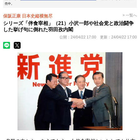
売中。
> 一覧へ
保阪正康 日本史縦横無尽
シリーズ「伴食宰相」（21）小沢一郎や社会党と政治闘争
した挙げ句に倒れた羽田孜内閣
公開：
24/04/22 17:00
更新：
24/04/22 17:00