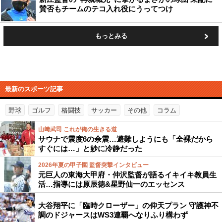
賛否もチームのテコ入れ役にうってつけ
もっとみる
最新のスポーツ記事
野球
ゴルフ
格闘技
サッカー
その他
コラム
山﨑武司 これが俺の生きる道
サウナで震度6の余震…避難しようにも「全裸だから
すぐには…」と妙に冷静だった
2026年夏の甲子園 監督突撃インタビュー
元巨人の東海大甲府・仲沢監督が語るイキイキ教員生
活…指導には原辰徳&星野仙一のエッセンス
大谷翔平に「臨時クローザー」の仰天プラン 守護神不
調のドジャースはWS3連覇へなりふり構わず