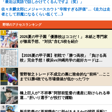
「最近は英語で話しかけてくるんですよ（笑）」
佐々木麟太郎にメジャースカウト“辛辣すぎる評価”…《走力は走
者として邪魔になるくらい低くて…》
野球のアクセスランキング
1
2026夏の甲子園「優勝校はココだ！」 本紙と専門家
が徹底予想、“対抗”含む5校を紹介
2
【2026夏の甲子園】初戦で「勝つ高校」「負ける高
校」完全予想！横浜vs沖縄尚学の超好カードは…
3
菅野智之トレード不成立の裏に致命的な“前科”…ここ
まで11勝4敗でも市場価値が低かったワケ
4
橋上巨人が“不祥事”阿部前監督の遺産に助けられる幸
運…“肝いり選手”が投打で躍動
5
新庄監督の“再就職先”に挙がるまさかの球団 采配に