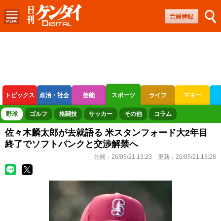
トピックス
政治・社会
芸能
スポーツ
ライフ
マネー
ボートレース
競輪
オートレース
野球
ゴルフ
格闘技
サッカー
その他
コラム
佐々木麟太郎が去就語る 米スタンフォード大2年目
終了でソフトバンクと交渉解禁へ
公開：
26/05/21 13:23
更新：
26/05/21 13:28