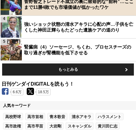
菅野智之トレード不成立の裏に致命的な“前科”…ここ
まで11勝4敗でも市場価値が低かったワケ
4
強いショック状態の清水アキラに心配の声…子供を亡
くした神田正輝らもたどった遺族ケアの道のり
5
腎臓病（4）ソーセージ、ちくわ、プロセスチーズの
取り過ぎが腎機能を低下させる
もっとみる
日刊ゲンダイDIGITALを読もう！
6.6万
18.5万
人気キーワード
高校野球
高市首相
青木歌音
清水アキラ
ハラスメント
高市政権
高市早苗
大岩剛
スキャンダル
黄川田仁志