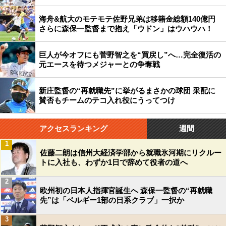
海舟&航大のモテモテ佐野兄弟は移籍金総額140億円
さらに森保一監督まで抱え「ウドン」はウハウハ！
巨人が今オフにも菅野智之を“買戻し”へ…完全復活の
元エースを待つメジャーとの争奪戦
新庄監督の“再就職先”に挙がるまさかの球団 采配に
賛否もチームのテコ入れ役にうってつけ
アクセスランキング
週間
1
佐藤二朗は信州大経済学部から就職氷河期にリクルー
トに入社も、わずか1日で辞めて役者の道へ
2
欧州初の日本人指揮官誕生へ 森保一監督の“再就職
先”は「ベルギー1部の日系クラブ」一択か
3