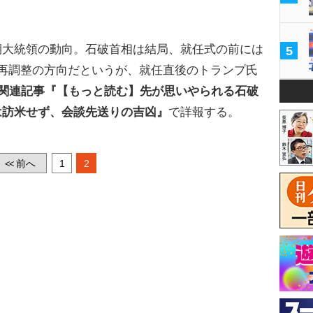
大統領の動向。石破首相は結局、就任式の前には
5
再調整の方向だというが、就任直後のトランプ氏
●関連記事『【もっと読む】先が思いやられる石破
は訪米せず、会談先送りの吉凶』
で詳報する。
前へ
1
2
<<