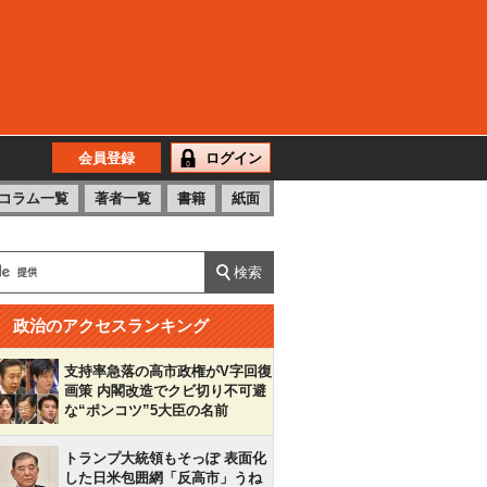
会員登録
ログイン
コラム一覧
著者一覧
書籍
紙面
政治のアクセスランキング
支持率急落の高市政権がV字回復
画策 内閣改造でクビ切り不可避
な“ポンコツ”5大臣の名前
トランプ大統領もそっぽ 表面化
した日米包囲網「反高市」うね