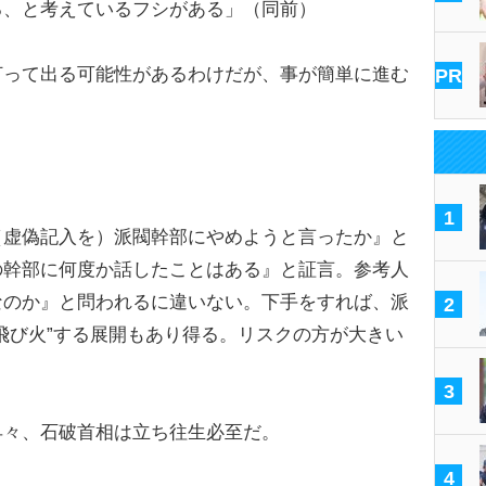
る、と考えているフシがある」（同前）
打って出る可能性があるわけだが、事が簡単に進む
PR
1
（虚偽記入を）派閥幹部にやめようと言ったか』と
の幹部に何度か話したことはある』と証言。参考人
なのか』と問われるに違いない。下手をすれば、派
2
飛び火”する展開もあり得る。リスクの方が大きい
）
3
々、石破首相は立ち往生必至だ。
4