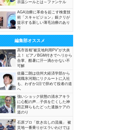
示温シールとは～ファンケル
AGA治療に革命を起こす検査技
術「スキャビジョン」銀クリが
提示する新しい薄毛治療のあり
方
編集部オススメ
高市首相“被災地利用PV”が大炎
上！ ピアノBGM付きでヘリから
合掌、酷暑に汗一滴かかない不
可解
佐藤二朗は信州大経済学部から
就職氷河期にリクルートに入社
も、わずか1日で辞めて役者の道
へ
強いショック状態の清水アキラ
に心配の声…子供を亡くした神
田正輝らもたどった遺族ケアの
道のり
石原プロ「炊き出しの流儀」 被
災地一番乗りがエラいわけでは