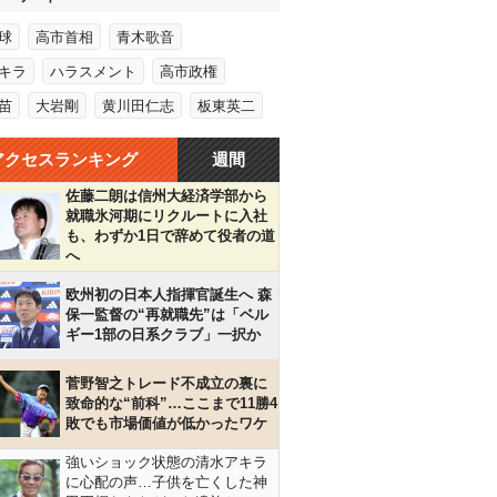
球
高市首相
青木歌音
キラ
ハラスメント
高市政権
苗
大岩剛
黄川田仁志
板東英二
アクセスランキング
週間
佐藤二朗は信州大経済学部から
就職氷河期にリクルートに入社
も、わずか1日で辞めて役者の道
へ
欧州初の日本人指揮官誕生へ 森
保一監督の“再就職先”は「ベル
ギー1部の日系クラブ」一択か
菅野智之トレード不成立の裏に
致命的な“前科”…ここまで11勝4
敗でも市場価値が低かったワケ
強いショック状態の清水アキラ
に心配の声…子供を亡くした神