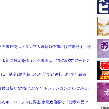
る石破外交…トランプ大統領就任前には訪米せず、会
太郎に教えを請うた石破茂は、“夜の戦友”アーミテ
1）献金1億円超は46年間で249社、3年で記録破
付は新たな“抜け道”か？ トンチンカンぶりにSNSド
知るキーパーソンに浮上 参院政倫審で「指示を受け
人気