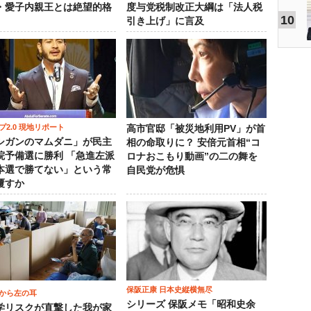
・愛子内親王とは絶望的格
度与党税制改正大綱は「法人税
10
引き上げ」に言及
プ2.0 現地リポート
高市官邸「被災地利用PV」が首
シガンのマムダニ」が民主
相の命取りに？ 安倍元首相“コ
院予備選に勝利 「急進左派
ロナおこもり動画”の二の舞を
本選で勝てない」という常
自民党が危惧
覆すか
保阪正康 日本史縦横無尽
から左の耳
シリーズ 保阪メモ「昭和史余
学リスクが直撃した我が家