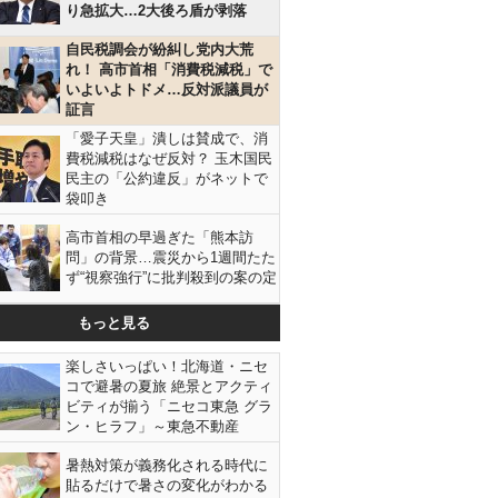
り急拡大…2大後ろ盾が剥落
自民税調会が紛糾し党内大荒
れ！ 高市首相「消費税減税」で
いよいよトドメ…反対派議員が
証言
「愛子天皇」潰しは賛成で、消
費税減税はなぜ反対？ 玉木国民
民主の「公約違反」がネットで
袋叩き
高市首相の早過ぎた「熊本訪
問」の背景…震災から1週間たた
ず“視察強行”に批判殺到の案の定
もっと見る
楽しさいっぱい！北海道・ニセ
コで避暑の夏旅 絶景とアクティ
ビティが揃う「ニセコ東急 グラ
ン・ヒラフ」～東急不動産
暑熱対策が義務化される時代に
貼るだけで暑さの変化がわかる