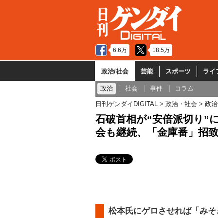
6.6万
18.5万
政治/社会
芸能
スポーツ
ライ
政治
社会
事件
コラム
日刊ゲンダイDIGITAL
政治・社会
政治
石破首相が“安倍派切り”
会も継続、「金庫番」招
松本氏にゲロさせれば「みそ