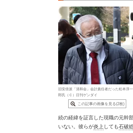
旧安倍派「清和会」会計責任者だった松本淳一
郎氏（Ｃ）日刊ゲンダイ
この記事の画像を見る(2枚)
続の経緯を証言した現職の元幹
いない。彼らが
炎上
しても
石破