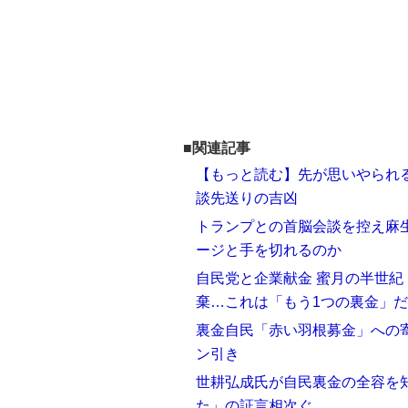
■関連記事
【もっと読む】先が思いやられ
談先送りの吉凶
トランプとの首脳会談を控え麻生
ージと手を切れるのか
自民党と企業献金 蜜月の半世紀（
棄…これは「もう1つの裏金」だ
裏金自民「赤い羽根募金」への寄
ン引き
世耕弘成氏が自民裏金の全容を
た」の証言相次ぐ