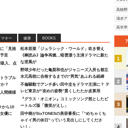
高校野
清水ア
高市早
マネー
健康
BOOKS
に「見捨
松本若菜「ジュラシック・ワールド」吹き替え
予言
《棒読み》論争再燃…暗雲漂う主演ドラマに新た
1
な逆風が
素吸入、点
野球少年だった亀梨和也がジャニーズ入所も都立
水元高校に合格するまでの“男気”あふれる経緯
トラブル
2
すか？
不倫騒動でアンチ多い田中圭をドラマ主演に？ テ
レビ東京が“攻めの姿勢”貫くしたたか皮算用
人間模様
『グラス・オニオン』コミックソング然としたビ
3
ートルズ版「微笑がえし」
ラから10
女優に
田中樹がSixTONESの美容番長に「“めちゃくち
ゃイイ男の休日”っていう見出しにしてくださ
い！」
4