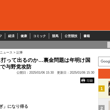
フ
経済
健康
コミック
競馬
公営競技
書籍
ニュース
記事
に打って出るのか…裏金問題は年明け国
致で与野党攻防
公開日：
2025/01/06 15:30
更新日：
2025/01/06 15:30
印刷
1
ぎ」になり得る
2