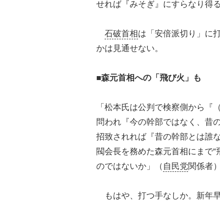
せれば『みそぎ』にすらなり得
石破首相
は「安倍派切り」に
かは見通せない。
■森元首相への「飛び火」も
「松本氏は公判で検察側から『
問われ『今の幹部ではなく、昔
招致されれば『昔の幹部とは誰
閥会長を務めた森元首相にまで“
のではないか」（
自民党
関係者
もはや、打つ手なしか。新年早