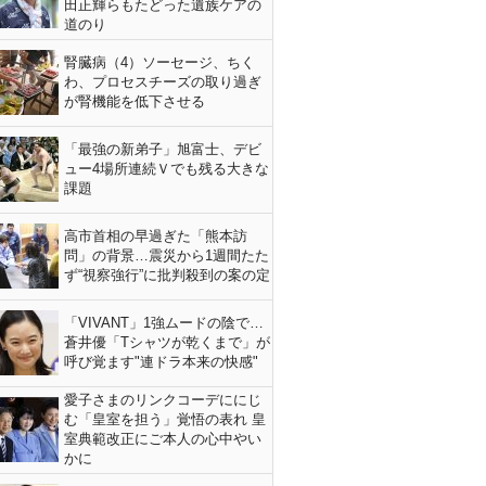
田正輝らもたどった遺族ケアの
道のり
腎臓病（4）ソーセージ、ちく
わ、プロセスチーズの取り過ぎ
が腎機能を低下させる
「最強の新弟子」旭富士、デビ
ュー4場所連続Ｖでも残る大きな
課題
高市首相の早過ぎた「熊本訪
問」の背景…震災から1週間たた
ず“視察強行”に批判殺到の案の定
「VIVANT」1強ムードの陰で…
蒼井優「Tシャツが乾くまで」が
呼び覚ます"連ドラ本来の快感"
愛子さまのリンクコーデににじ
む「皇室を担う」覚悟の表れ 皇
室典範改正にご本人の心中やい
かに