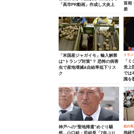
首相
「高市PR動画」作成し大炎上
差
トラン
「米国産ジャガイモ」輸入解禁
「ミ
は“トランプ対策”？ 恐怖の病害
党上
虫で産地壊滅&自給率低下リス
では
ク
識を
右の耳
神戸への“聖地帰還”めぐり騒
地経
然…山口組・司組長「7年ぶり