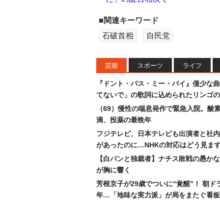
■関連キーワード
石破首相
自民党
芸能
スポーツ
ライフ
『ドント・パス・ミー・バイ』僅少な曲
てないで」の歌詞に込められたリンゴの
（69）慢性の喘息発作で緊急入院。酸
滴、投薬の最晩年
フジテレビ、日本テレビも出演者と社内
があったのに…NHKの対応はどう見ま
【白パンと独裁者】ナチス敗戦の愚かな
が胸に響く
芳根京子が29歳でついに“覚醒”！ 朝ド
年…「地味な実力派」が局をまたぐ看板