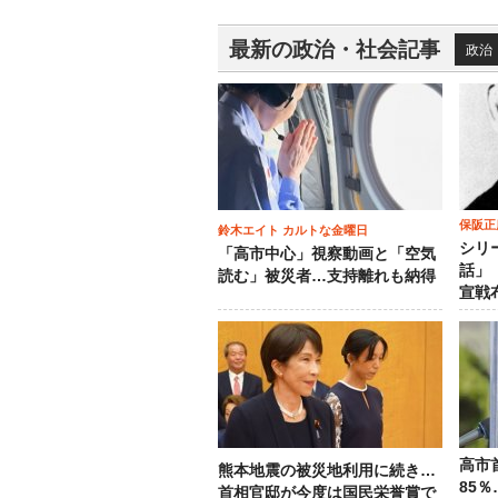
最新の政治・社会記事
政治
保阪正
鈴木エイト カルトな金曜日
シリ
「高市中心」視察動画と「空気
話」
読む」被災者…支持離れも納得
宣戦
高市
熊本地震の被災地利用に続き…
85
首相官邸が今度は国民栄誉賞で