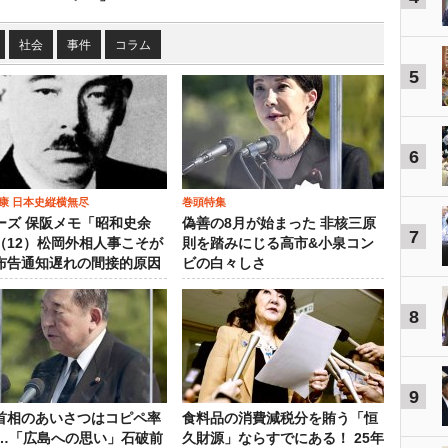
社会
事件
コラム
5
6
康 日本史縦横無尽
巻頭特集
ーズ 保阪メモ「昭和史余
偽善の8月が始まった 非核三原
7
（12）松岡外相人事こそが
則を踏みにじる高市&小泉コン
布告通知遅れの間接的原因
ビの白々しさ
8
9
首相のあいさつはコピペ率
食料品の消費減税分を賄う「恒
％…「広島への思い」石破前
久財源」ならすでにある！ 25年