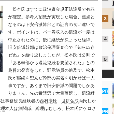
「松本氏はすでに政治資金規正法違反で有罪
が確定。参考人招致が実現した場合、焦点と
3
なるのは旧安倍派幹部との証言の食い違いで
す。ポイントは、パー券収入の還流が一度は
4
中止されたのに、後に継続が決まった経緯。
旧安倍派幹部は政治倫理審査会で『知らぬ存
ぜぬ』を繰り返しましたが、松本氏は公判で
5
『ある幹部から還流継続を要望された』との
趣旨の発言をした。野党議員の追及で、松本
氏が継続を望んだ幹部の実名を明かせば一大
事ですが、あくまで旧安倍派の問題でしかあ
PR
りません。先の衆院選で大量落選し、還流継
部は事務総長経験者の
西村康稔
、
世耕弘成
両氏しか
総理
本人は無関係。総理はむしろ、松本氏にゲロさ
PR