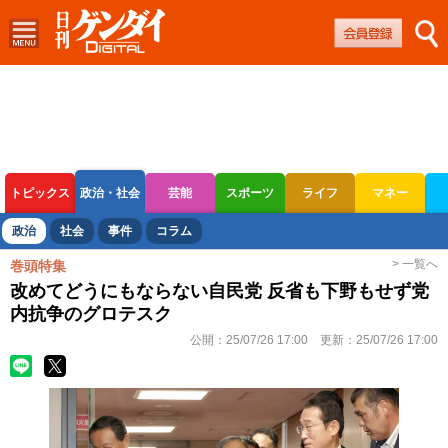
トピックス
政治・社会
芸能
スポーツ
ライフ
マネー
ボートレース
競輪
オートレース
政治
社会
事件
コラム
> 一覧へ
巻頭特集
改めてどうにもならない自民党 反省も下野もせず党
内抗争のグロテスク
公開：
25/07/26 17:00
更新：
25/07/26 17:00