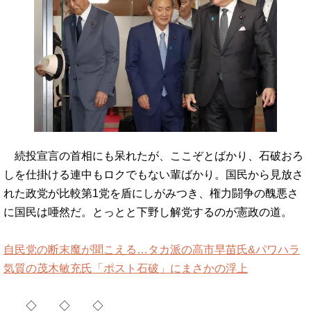
続投宣言の首相にも呆れたが、ここぞとばかり、石破おろ
しを仕掛ける連中もロクでもない輩ばかり。国民から見放さ
れた政党が比較第1党を盾にしがみつき、権力闘争の醜悪さ
に国民は唖然だ。とっとと下野し解党するのが憲政の道。
自民党の断末魔が聞こえる…タカ派の高市早苗氏&パワハラ
気質の茂木敏充氏「ポスト石破」にまさかの浮上
◇ ◇ ◇