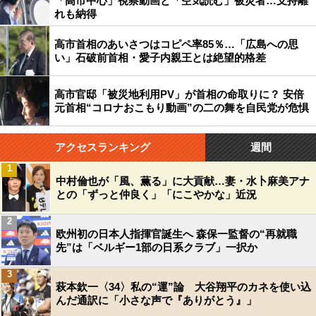
「高市中心」視察動画と「空気読む」被災者…支持離
れも納得
高市首相のあいさつはコピペ率85％…「広島への思
い」石破前首相・愛子内親王とは絶望的格差
高市官邸「被災地利用PV」が首相の命取りに？ 安倍
元首相“コロナおこもり動画”の二の舞を自民党が危惧
アクセスランキング
週間
1
中村倫也が「風、薫る」に大貢献…妻・水卜麻美アナ
との「ずっと仲良く」「にこやかな」近況
2
欧州初の日本人指揮官誕生へ 森保一監督の“再就職
先”は「ベルギー1部の日系クラブ」一択か
3
萩本欽一〈34〉私の“運”論 大谷翔平のカネを使い込
んだ通訳に「小さな声で『ありがとう』」