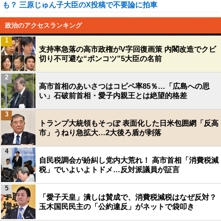
も？ 三原じゅん子大臣のX投稿で不要論に拍車
政治のアクセスランキング
1
支持率急落の高市政権がV字回復画策 内閣改造でクビ
切り不可避な“ポンコツ”5大臣の名前
2
高市首相のあいさつはコピペ率85％…「広島への思
い」石破前首相・愛子内親王とは絶望的格差
3
トランプ大統領もそっぽ 表面化した日米包囲網「反高
市」うねり急拡大…2大後ろ盾が剥落
4
自民税調会が紛糾し党内大荒れ！ 高市首相「消費税減
税」でいよいよトドメ…反対派議員が証言
5
「愛子天皇」潰しは賛成で、消費税減税はなぜ反対？
玉木国民民主の「公約違反」がネットで袋叩き