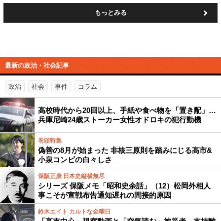
もっとみる
最新の政治・社会記事
政治
社会
事件
コラム
高校時代から20回以上、手紙や食べ物を「置き配」…
兵庫尼崎24歳ストーカー女性オドロキの犯行動機
巻頭特集
偽善の8月が始まった 非核三原則を踏みにじる高市&
小泉コンビの白々しさ
保阪正康 日本史縦横無尽
シリーズ 保阪メモ「昭和史余話」（12）松岡外相人
事こそが宣戦布告通知遅れの間接的原因
鈴木エイト カルトな金曜日