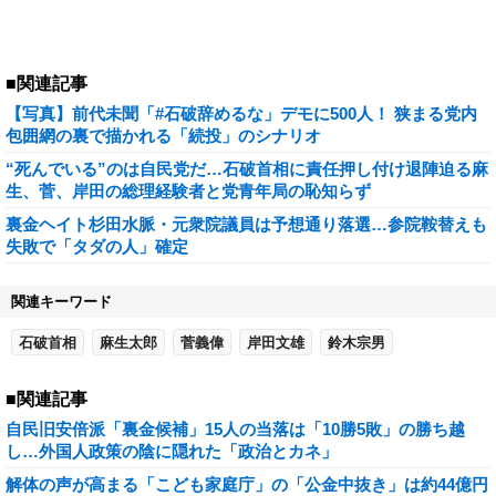
■関連記事
【写真】前代未聞「#石破辞めるな」デモに500人！ 狭まる党内
包囲網の裏で描かれる「続投」のシナリオ
“死んでいる”のは自民党だ…石破首相に責任押し付け退陣迫る麻
生、菅、岸田の総理経験者と党青年局の恥知らず
裏金ヘイト杉田水脈・元衆院議員は予想通り落選…参院鞍替えも
失敗で「タダの人」確定
関連キーワード
石破首相
麻生太郎
菅義偉
岸田文雄
鈴木宗男
■関連記事
自民旧安倍派「裏金候補」15人の当落は「10勝5敗」の勝ち越
し…外国人政策の陰に隠れた「政治とカネ」
解体の声が高まる「こども家庭庁」の「公金中抜き」は約44億円