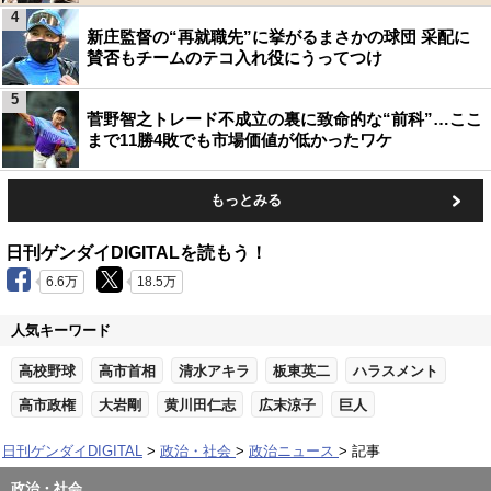
4
新庄監督の“再就職先”に挙がるまさかの球団 采配に
賛否もチームのテコ入れ役にうってつけ
5
菅野智之トレード不成立の裏に致命的な“前科”…ここ
まで11勝4敗でも市場価値が低かったワケ
もっとみる
日刊ゲンダイDIGITALを読もう！
6.6万
18.5万
人気キーワード
高校野球
高市首相
清水アキラ
板東英二
ハラスメント
高市政権
大岩剛
黄川田仁志
広末涼子
巨人
日刊ゲンダイDIGITAL
政治・社会
政治ニュース
記事
政治・社会