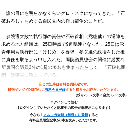
誰の目にも明らかなくらいグロテスクになってきた。「石
破おろし」をめぐる自民党内の権力闘争のことだ。
参院選大敗で執行部の責任や石破首相（党総裁）の退陣を
求める地方組織は、25日時点で9道県連となった。25日は党
青年局も執行部に「けじめ」を要求。参院選の総括をした後
に責任を取るよう申し入れた。両院議員総会の開催に必要な
所属国会議員3分の1超の署名も集まったらしく、「石破包囲
網」は確実に狭まっている。
この記事は有料会員限定です。
日刊ゲンダイDIGITALに
有料会員登録
すると続きをお読みいただけます。
(残り2,937文字／全文3,266文字)
ログインして読む
【ログインしていただくと記事中の広告が非表示になります】
今なら！
メルマガ会員（無料）に登録
すると
有料会員限定記事が3本お読みいただけます。