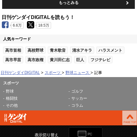
もっとみる
日刊ゲンダイDIGITALを読もう！
6.6万
18.5万
人気キーワード
高市首相
高校野球
青木歌音
清水アキラ
ハラスメント
高市早苗
高市政権
黄川田仁志
巨人
フジテレビ
日刊ゲンダイDIGITAL
スポーツ
野球ニュース
記事
スポーツ
野球
ゴルフ
格闘技
サッカー
その他
コラム
表示切り替え