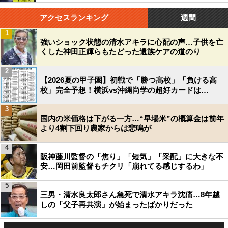
アクセスランキング
週間
1
強いショック状態の清水アキラに心配の声…子供を亡
くした神田正輝らもたどった遺族ケアの道のり
2
【2026夏の甲子園】初戦で「勝つ高校」「負ける高
校」完全予想！横浜vs沖縄尚学の超好カードは…
3
国内の米価格は下がる一方…“早場米”の概算金は前年
より4割下回り農家からは悲鳴が
4
阪神藤川監督の「焦り」「短気」「采配」に大きな不
安…岡田前監督もチクリ「崩れてる感じするわ」
5
三男・清水良太郎さん急死で清水アキラ沈痛…8年越
しの「父子再共演」が始まったばかりだった