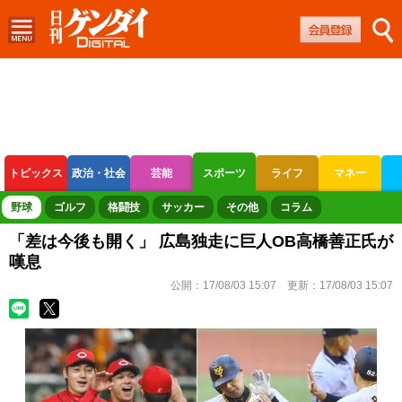
トピックス
政治・社会
芸能
スポーツ
ライフ
マネー
ボートレース
競輪
オートレース
野球
ゴルフ
格闘技
サッカー
その他
コラム
「差は今後も開く」 広島独走に巨人OB高橋善正氏が
嘆息
公開：
17/08/03 15:07
更新：
17/08/03 15:07