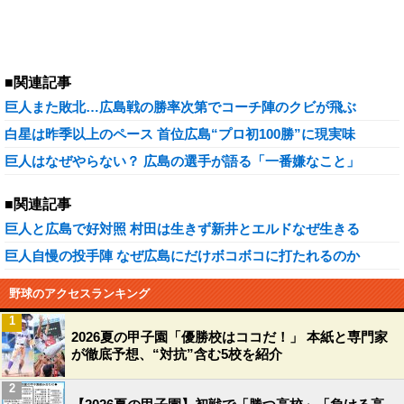
■関連記事
巨人また敗北…広島戦の勝率次第でコーチ陣のクビが飛ぶ
白星は昨季以上のペース 首位広島“プロ初100勝”に現実味
巨人はなぜやらない？ 広島の選手が語る「一番嫌なこと」
■関連記事
巨人と広島で好対照 村田は生きず新井とエルドなぜ生きる
巨人自慢の投手陣 なぜ広島にだけボコボコに打たれるのか
野球のアクセスランキング
1
2026夏の甲子園「優勝校はココだ！」 本紙と専門家
が徹底予想、“対抗”含む5校を紹介
2