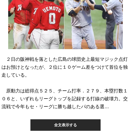
２日の阪神戦を落とした広島の球団史上最短マジック点灯
はお預けとなったが、２位に１０ゲーム差をつけて首位を独
走している。
原動力は総得点５２５、チーム打率．２７９、本塁打数１
０６と、いずれもリーグトップを記録する打線の破壊力。交
流戦で今年もセ・リーグに勝ち越したパのある選…
全文表示する