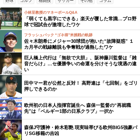
野球
ゴルフ
格闘技
サッカー
その他
コラム
小林至教授のマネーボールQ&A
「弱くても黒字にできる」楽天が覆した常識…プロ野
球で冠試合が激増したワケ
フラッシュバック “ゴネ得”米挑戦の軌跡
佐々木朗希にメジャー30球団が抱いた“故障疑惑” １
カ月半の戦線離脱も争奪戦が過熱したワケ
巨人橋上代行は「無欲で大胆」、阪神藤川監督は「雑
音だらけ」…セ優勝争いの命運を分けそうな境遇の違
い
田中マー君が公然と反対！ 高野連は「七回制」をゴリ
押しできるのか
欧州初の日本人指揮官誕生へ 森保一監督の“再就職
先”は「ベルギー1部の日系クラブ」一択か
森保J守護神・鈴木彩艶 現実味帯びる欧州BIG5強豪パ
リSG移籍の吉凶