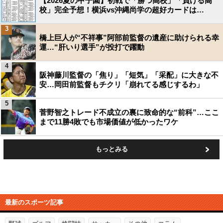
【2026夏の甲子園】初戦で「勝つ高校」「負ける高
校」完全予想！横浜vs沖縄尚学の超好カードは…
3
橋上巨人が“不祥事”阿部前監督の遺産に助けられる幸
運…“肝いり選手”が投打で躍動
4
阪神藤川監督の「焦り」「短気」「采配」に大きな不
安…岡田前監督もチクリ「崩れてる感じするわ」
5
菅野智之トレード不成立の裏に致命的な“前科”…ここ
まで11勝4敗でも市場価値が低かったワケ
もっとみる
最新のスポーツ記事