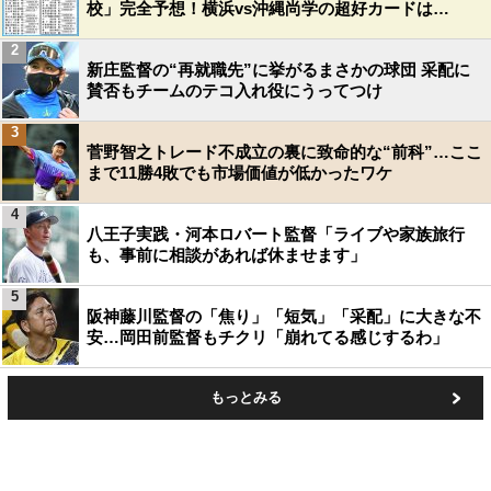
校」完全予想！横浜vs沖縄尚学の超好カードは…
2
新庄監督の“再就職先”に挙がるまさかの球団 采配に
賛否もチームのテコ入れ役にうってつけ
3
菅野智之トレード不成立の裏に致命的な“前科”…ここ
まで11勝4敗でも市場価値が低かったワケ
4
八王子実践・河本ロバート監督「ライブや家族旅行
も、事前に相談があれば休ませます」
5
阪神藤川監督の「焦り」「短気」「采配」に大きな不
安…岡田前監督もチクリ「崩れてる感じするわ」
もっとみる