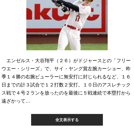
エンゼルス・大谷翔平（２６）がドジャースとの「フリー
ウエー・シリーズ」で、サイ・ヤング賞左腕カーショー、昨
季１４勝の右腕ビューラーに無安打に封じられるなど、１６
日までの計３試合で１２打数２安打。１０日のアスレチック
ス戦で４号２ランを放ったのを最後に５戦連続で本塁打から
遠ざかって…
全文表示する