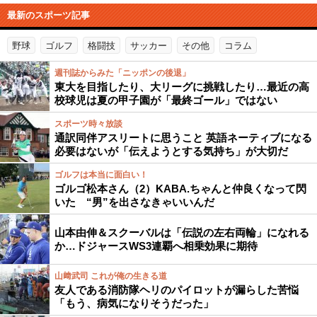
最新のスポーツ記事
野球
ゴルフ
格闘技
サッカー
その他
コラム
週刊誌からみた「ニッポンの後退」
東大を目指したり、大リーグに挑戦したり…最近の高
校球児は夏の甲子園が「最終ゴール」ではない
スポーツ時々放談
通訳同伴アスリートに思うこと 英語ネーティブになる
必要はないが「伝えようとする気持ち」が大切だ
ゴルフは本当に面白い！
ゴルゴ松本さん（2）KABA.ちゃんと仲良くなって閃
いた “男”を出さなきゃいいんだ
山本由伸＆スクーバルは「伝説の左右両輪」になれる
か…ドジャースWS3連覇へ相乗効果に期待
山﨑武司 これが俺の生きる道
友人である消防隊ヘリのパイロットが漏らした苦悩
「もう、病気になりそうだった」