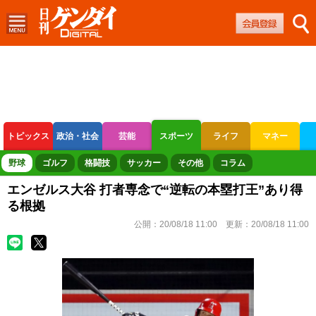
トピックス
政治・社会
芸能
スポーツ
ライフ
マネー
ボートレース
競輪
オートレース
野球
ゴルフ
格闘技
サッカー
その他
コラム
エンゼルス大谷 打者専念で“逆転の本塁打王”あり得
る根拠
公開：
20/08/18 11:00
更新：
20/08/18 11:00