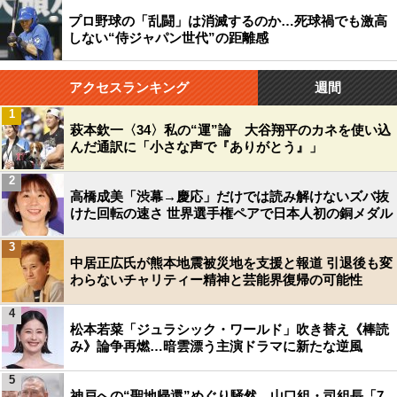
プロ野球の「乱闘」は消滅するのか…死球禍でも激高
しない“侍ジャパン世代”の距離感
アクセスランキング
週間
1
萩本欽一〈34〉私の“運”論 大谷翔平のカネを使い込
んだ通訳に「小さな声で『ありがとう』」
2
高橋成美「渋幕→慶応」だけでは読み解けないズバ抜
けた回転の速さ 世界選手権ペアで日本人初の銅メダル
3
中居正広氏が熊本地震被災地を支援と報道 引退後も変
わらないチャリティー精神と芸能界復帰の可能性
4
松本若菜「ジュラシック・ワールド」吹き替え《棒読
み》論争再燃…暗雲漂う主演ドラマに新たな逆風
5
神戸への“聖地帰還”めぐり騒然…山口組・司組長「7