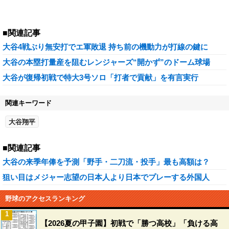
■関連記事
大谷4戦ぶり無安打でエ軍敗退 持ち前の機動力が打線の鍵に
大谷の本塁打量産を阻むレンジャーズ“開かず”のドーム球場
大谷が復帰初戦で特大3号ソロ「打者で貢献」を有言実行
関連キーワード
大谷翔平
■関連記事
大谷の来季年俸を予測「野手・二刀流・投手」最も高額は？
狙い目はメジャー志望の日本人より日本でプレーする外国人
野球のアクセスランキング
1
【2026夏の甲子園】初戦で「勝つ高校」「負ける高