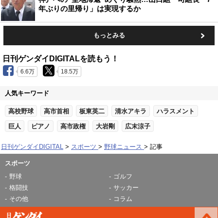
年ぶりの里帰り」は実現するか
もっとみる
日刊ゲンダイDIGITALを読もう！
6.6万
18.5万
人気キーワード
高校野球
高市首相
板東英二
清水アキラ
ハラスメント
巨人
ピアノ
高市政権
大岩剛
広末涼子
日刊ゲンダイDIGITAL
スポーツ
野球ニュース
記事
スポーツ
野球
ゴルフ
格闘技
サッカー
その他
コラム