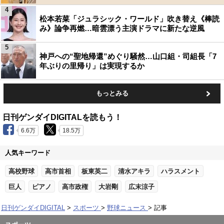
4
松本若菜「ジュラシック・ワールド」吹き替え《棒読
み》論争再燃…暗雲漂う主演ドラマに新たな逆風
5
神戸への“聖地帰還”めぐり騒然…山口組・司組長「7
年ぶりの里帰り」は実現するか
もっとみる
日刊ゲンダイDIGITALを読もう！
6.6万
18.5万
人気キーワード
高校野球
高市首相
板東英二
清水アキラ
ハラスメント
巨人
ピアノ
高市政権
大岩剛
広末涼子
日刊ゲンダイDIGITAL
スポーツ
野球ニュース
記事