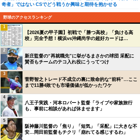
奇者」ではない CSでどう戦うか興味と期待を抱かせる
野球のアクセスランキング
1
【2026夏の甲子園】初戦で「勝つ高校」「負ける高
校」完全予想！横浜vs沖縄尚学の超好カードは…
2
新庄監督の“再就職先”に挙がるまさかの球団 采配に
賛否もチームのテコ入れ役にうってつけ
3
菅野智之トレード不成立の裏に致命的な“前科”…ここ
まで11勝4敗でも市場価値が低かったワケ
4
八王子実践・河本ロバート監督「ライブや家族旅行
も、事前に相談があれば休ませます」
5
阪神藤川監督の「焦り」「短気」「采配」に大きな不
安…岡田前監督もチクリ「崩れてる感じするわ」