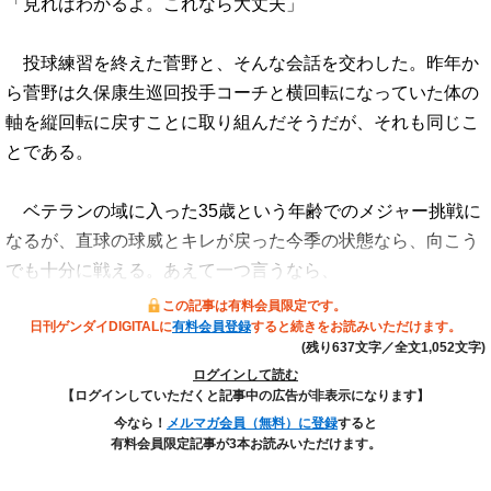
「見ればわかるよ。これなら大丈夫」
投球練習を終えた菅野と、そんな会話を交わした。昨年か
ら菅野は久保康生巡回投手コーチと横回転になっていた体の
軸を縦回転に戻すことに取り組んだそうだが、それも同じこ
とである。
ベテランの域に入った35歳という年齢でのメジャー挑戦に
なるが、直球の球威とキレが戻った今季の状態なら、向こう
でも十分に戦える。あえて一つ言うなら、
この記事は有料会員限定です。
日刊ゲンダイDIGITALに
有料会員登録
すると続きをお読みいただけます。
(残り637文字／全文1,052文字)
ログインして読む
【ログインしていただくと記事中の広告が非表示になります】
今なら！
メルマガ会員（無料）に登録
すると
有料会員限定記事が3本お読みいただけます。