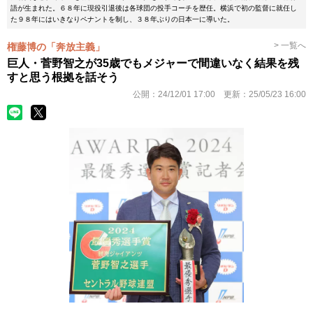
語が生まれた。６８年に現役引退後は各球団の投手コーチを歴任。横浜で初の監督に就任し
た９８年にはいきなりペナントを制し、３８年ぶりの日本一に導いた。
> 一覧へ
権藤博の「奔放主義」
巨人・菅野智之が35歳でもメジャーで間違いなく結果を残
すと思う根拠を話そう
公開：
24/12/01 17:00
更新：
25/05/23 16:00