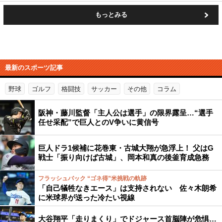
もっとみる
最新のスポーツ記事
野球
ゴルフ
格闘技
サッカー
その他
コラム
阪神・藤川監督「主人公は選手」の限界露呈…“選手
任せ采配”で巨人とのV争いに黄信号
巨人ドラ1候補に花巻東・古城大翔が急浮上！ 父はG
戦士「振り向けば古城」、岡本和真の後釜育成急務
フラッシュバック “ゴネ得”米挑戦の軌跡
「自己犠牲なきエース」は支持されない 佐々木朗希
に米球界が送った冷たい視線
大谷翔平「走りまくり」でドジャース首脳陣が危惧…