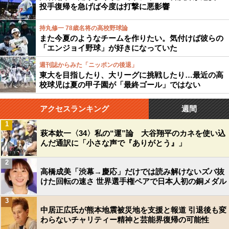
投手復帰を急げば今度は打撃に悪影響
持丸修一 78歳名将の高校野球論
また今夏のようなチームを作りたい。気付けば彼らの
「エンジョイ野球」が好きになっていた
週刊誌からみた「ニッポンの後退」
東大を目指したり、大リーグに挑戦したり…最近の高
校球児は夏の甲子園が「最終ゴール」ではない
アクセスランキング
週間
1
萩本欽一〈34〉私の“運”論 大谷翔平のカネを使い込
んだ通訳に「小さな声で『ありがとう』」
2
高橋成美「渋幕→慶応」だけでは読み解けないズバ抜
けた回転の速さ 世界選手権ペアで日本人初の銅メダル
3
中居正広氏が熊本地震被災地を支援と報道 引退後も変
わらないチャリティー精神と芸能界復帰の可能性