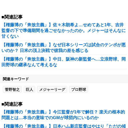
■関連記事
【権藤博の「奔放主義」】佐々木朗希よ…せめてあと1年、吉井
監督の下で準備期間を過ごせなかったのか。メジャーはそんなに
甘くない
【権藤博の「奔放主義」】なぜ日本シリーズは試合のテンポが悪
いのか？ 日米の頂上決戦で彼我の差を感じる
【権藤博の「奔放主義」】中日、阪神の新監督へ…立浪野球、岡
田野球の継承なんて考えるな
関連キーワード
菅野智之
巨人
メジャーリーグ
プロ野球
■関連記事
【権藤博の「奔放主義」】今江監督が1年で解任？ 楽天の根本的
問題とは…本当の意味でのGMが球団内にいるのか
【権藤博の「奔放主義」】日本ハム新庄監督はやはり「ただの傾