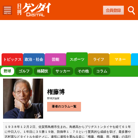
トピックス
政治・社会
芸能
スポーツ
ライフ
マネー
ボートレース
競輪
オートレース
野球
ゴルフ
格闘技
サッカー
その他
コラム
権藤博
野球評論家
著者のコラム一覧
１９３８年１２月２日、佐賀県鳥栖市生まれ。鳥栖高からブリヂストンタイヤを経て６１年
に中日入り。１年目に３５勝１９敗、防御率１．７０という驚異的な成績を挙げ、最多勝や
沢村賞などタイトルを総ナメに。連投に連投を重ねる姿に「権藤、権藤、雨、権藤」の流行