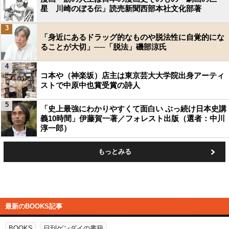
星 川崎のぼる伝」読売新聞西部本社文化部著
3
「身近にあるドラッグ的なものや脱法性に自覚的にな
ることが大切」──「脱法」磯部涼氏
4
コ本や（神楽坂）店主は東京芸大大学院出身アーティ
ストで中原中也賞受賞の詩人
5
「史上最強にわかりやすくて面白い ぶっ続け日本史講
義10時間」伊藤賀一著／フォレスト出版（選者：中川
淳一郎）
もっとみる
最新のBOOKS記事
BOOKS
日刊ゲンダイの書籍