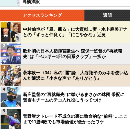
高橋洋訳
アクセスランキング
週間
1
中村倫也が「風、薫る」に大貢献…妻・水卜麻美アナ
との「ずっと仲良く」「にこやかな」近況
2
欧州初の日本人指揮官誕生へ 森保一監督の“再就職
先”は「ベルギー1部の日系クラブ」一択か
3
萩本欽一〈34〉私の“運”論 大谷翔平のカネを使い込
んだ通訳に「小さな声で『ありがとう』」
4
新庄監督の“再就職先”に挙がるまさかの球団 采配に
賛否もチームのテコ入れ役にうってつけ
5
菅野智之トレード不成立の裏に致命的な“前科”…ここ
まで11勝4敗でも市場価値が低かったワケ