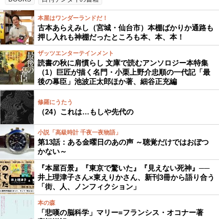
本屋はワンダーランドだ！
古本あらえみし（宮城・仙台市）本棚ばかりか通路も
押し入れも神棚だったところも本、本、本！
ザッツエンターテインメント
読書の秋に肩慣らし 文庫で読むアンソロジー本特集
（1）巨匠が描く名門・小栗上野介忠順の一代記「最
後の幕臣」池波正太郎ほか著、細谷正充編
修羅にうたう
（24）これは…もしや先代の
小説「高級時計 千夜一夜物語」
第13話：ある金曜日のあの声 ～聴覚だけではおぼつ
かない～
『本屋百景』『東京で驚いた』『見えない死神』──
井上理津子さん×東えりかさん、新刊3冊から語り合う
「街、人、ノンフィクション」
本の森
「悲嘆の脳科学」マリー=フランシス・オコナー著