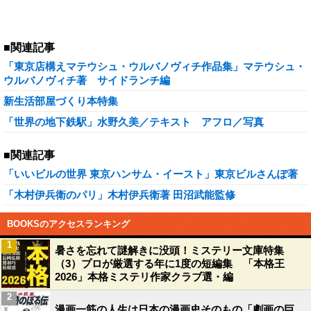
■関連記事
「東京店構えマテウシュ・ウルバノヴィチ作品集」マテウシュ・
ウルバノヴィチ著 サイドランチ編
新生活部屋づくり本特集
「世界の地下鉄駅」水野久美／テキスト アフロ／写真
■関連記事
「いいビルの世界 東京ハンサム・イースト」東京ビルさんぽ著
「木村伊兵衛のパリ」木村伊兵衛著 田沼武能監修
BOOKSのアクセスランキング
1
暑さを忘れて謎解きに没頭！ミステリー文庫特集
（3）プロが厳選する年に1度の短編集 「本格王
2026」本格ミステリ作家クラブ選・編
2
漫画一筋の人生は日本の漫画史そのもの「劇画の巨