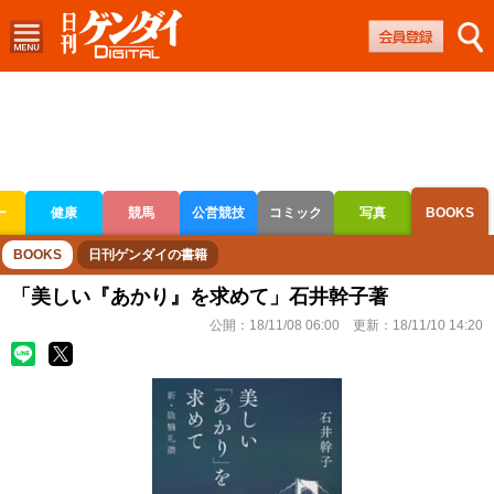
ー
健康
競馬
公営競技
コミック
写真
BOOKS
ボートレース
競輪
オートレース
BOOKS
日刊ゲンダイの書籍
「美しい『あかり』を求めて」石井幹子著
公開：
18/11/08 06:00
更新：
18/11/10 14:20