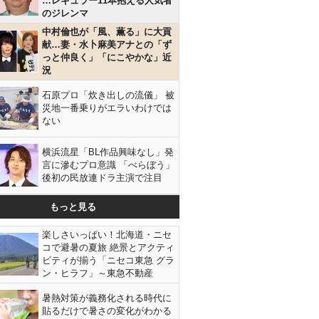
…レギュラー11本抱える人気者
のジレンマ
中村倫也が「風、薫る」に大貢
献…妻・水卜麻美アナとの「ず
っと仲良く」「にこやかな」近
況
石原プロ「炊き出しの流儀」 被
災地一番乗りがエラいわけでは
ない
横浜流星「BL作品興味なし」発
言に滲むプロ意識 「べらぼう」
後初の民放連ドラ主演で注目
もっと見る
楽しさいっぱい！北海道・ニセ
コで避暑の夏旅 絶景とアクティ
ビティが揃う「ニセコ東急 グラ
ン・ヒラフ」～東急不動産
暑熱対策が義務化される時代に
貼るだけで暑さの変化がわかる