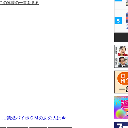
この連載の一覧を見る
5
」…禁煙パイポＣＭのあの人は今