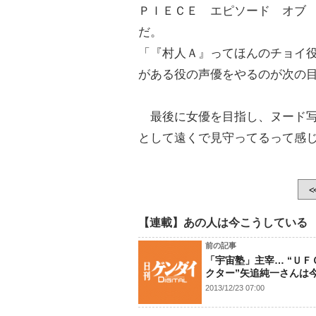
ＰＩＥＣＥ エピソード オブ
だ。
「『村人Ａ』ってほんのチョイ
がある役の声優をやるのが次の
最後に女優を目指し、ヌード写
として遠くで見守ってるって感
<
【連載】あの人は今こうしている
前の記事
「宇宙塾」主宰… “ＵＦ
クター”矢追純一さんは
2013/12/23 07:00