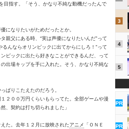
を目指す。「そう、かなり不純な動機だったんで
3
優になりたいがためだったとか。
タ親父にある時、“実は声優になりたいんだ”って
4
やるんならオリンピックに出てからにしろ！”って
リンピックに出たら好きなことができるんだ、って
ノの出場キップを手に入れた。そう、かなり不純な
5
っぱりこたえたのだろう。
間１２００万円くらいもらってた。全部ゲームや漫
PR
当然、契約は打ち切られました」
えた。去年１２月に放映された
アニメ
「ＯＮＥ
PR