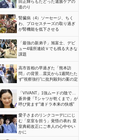
田正輝らもたどった遺族ケアの
道のり
腎臓病（4）ソーセージ、ちく
わ、プロセスチーズの取り過ぎ
が腎機能を低下させる
「最強の新弟子」旭富士、デビ
ュー4場所連続Ｖでも残る大きな
課題
高市首相の早過ぎた「熊本訪
問」の背景…震災から1週間たた
ず“視察強行”に批判殺到の案の定
「VIVANT」1強ムードの陰で…
蒼井優「Tシャツが乾くまで」が
呼び覚ます"連ドラ本来の快感"
愛子さまのリンクコーデににじ
む「皇室を担う」覚悟の表れ 皇
室典範改正にご本人の心中やい
かに