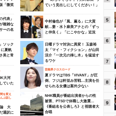
版「微笑
ていう見出しにしてください！」
の代表」
5
中村倫也が「風、薫る」に大貢
が複雑な
献…妻・水卜麻美アナとの「ずっ
サーの名
と仲良く」「にこやかな」近況
6
」ソック
日曜ドラマ対決に異変！ 玉森裕
』に夏帆
太「マイ・フィクション」が山田
さ美と常
涼介「一次元の挿し木」を猛追す
るワケ
7
芸能界クロスロード
ビ
夏ドラマはTBS「VIVANT」が圧
HK大河
倒、フジは軒並み苦戦…主演を任
8
していた
せられる女優は案外少ない
の間を変え
NHK職員が番組出演者からの性
～んぶ話し
被害、PTSDで休職し大激震…
9
《番組名を公表しろ》と視聴者大
”論 大
合唱
だ通訳に