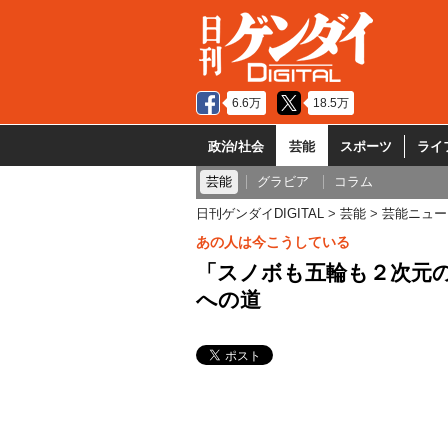
6.6万
18.5万
政治/社会
芸能
スポーツ
ライ
芸能
グラビア
コラム
日刊ゲンダイDIGITAL
芸能
芸能ニュー
あの人は今こうしている
「スノボも五輪も２次元
への道