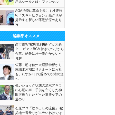
示温シールとは～ファンケル
AGA治療に革命を起こす検査技
術「スキャビジョン」銀クリが
提示する新しい薄毛治療のあり
方
編集部オススメ
高市首相“被災地利用PV”が大炎
上！ ピアノBGM付きでヘリから
合掌、酷暑に汗一滴かかない不
可解
佐藤二朗は信州大経済学部から
就職氷河期にリクルートに入社
も、わずか1日で辞めて役者の道
へ
強いショック状態の清水アキラ
に心配の声…子供を亡くした神
田正輝らもたどった遺族ケアの
道のり
石原プロ「炊き出しの流儀」 被
災地一番乗りがエラいわけでは