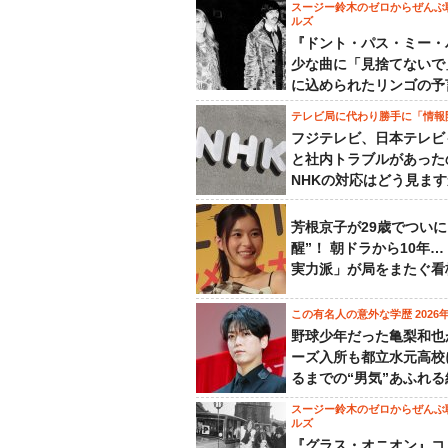
スージー鈴木のゼロからぜんぶ
ルズ
『ドント・パス・ミー・
少な曲に「見捨てないで
に込められたリンゴの予
テレビ局に代わり勝手に「情報
フジテレビ、日本テレビ
と社内トラブルがあった
NHKの対応はどう見ま
芳根京子が29歳でついに
醒”！ 朝ドラから10年
実力派」が局をまたぐ看
この有名人の意外な学歴 2026
野球少年だった亀梨和也
ーズ入所も都立水元高校
るまでの“男気”あふれる
スージー鈴木のゼロからぜんぶ
ルズ
『グラス・オニオン』コ