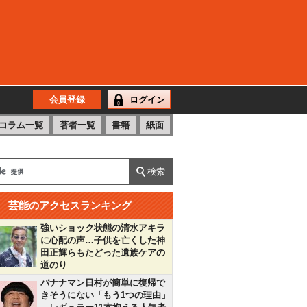
会員登録
ログイン
コラム一覧
著者一覧
書籍
紙面
芸能のアクセスランキング
強いショック状態の清水アキラ
に心配の声…子供を亡くした神
田正輝らもたどった遺族ケアの
道のり
バナナマン日村が簡単に復帰で
きそうにない「もう1つの理由」