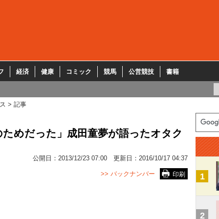
フ
経済
健康
コミック
競馬
公営競技
書籍
ス
記事
のためだった」成田童夢が語ったオタク
公開日：
2013/12/23 07:00
更新日：
2016/10/17 04:37
>> バックナンバー
印刷
1
2