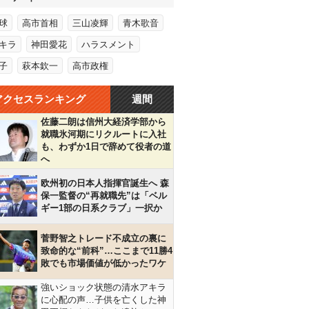
球
高市首相
三山凌輝
青木歌音
キラ
神田愛花
ハラスメント
子
萩本欽一
高市政権
アクセスランキング
週間
佐藤二朗は信州大経済学部から
就職氷河期にリクルートに入社
も、わずか1日で辞めて役者の道
へ
欧州初の日本人指揮官誕生へ 森
保一監督の“再就職先”は「ベル
ギー1部の日系クラブ」一択か
菅野智之トレード不成立の裏に
致命的な“前科”…ここまで11勝4
敗でも市場価値が低かったワケ
強いショック状態の清水アキラ
に心配の声…子供を亡くした神