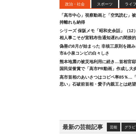
政治・社会
スポーツ
ライ
「高市中心」視察動画と「空気読む」被
持離れも納得
シリーズ 保阪メモ「昭和史余話」（12
相人事こそが宣戦布告通知遅れの間接的
偽善の8月が始まった 非核三原則を踏
市&小泉コンビの白々しさ
熊本地震の被災地利用に続き…首相官邸
国民栄誉賞で「高市PR動画」作成し大
高市首相のあいさつはコピペ率85％…
思い」石破前首相・愛子内親王とは絶望
最新の芸能記事
芸能
グラビ