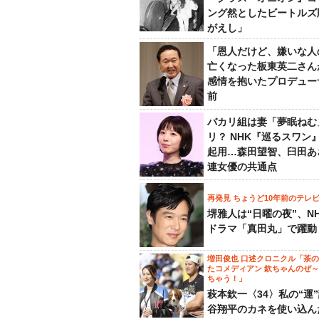
ング然としたビートルズ
がえし」
「恩人だけど、嫌いな人
亡くなった板東英二さん
感情を抱いたプロデュー
前
バカリ組は妻「夢眠ねむ
リ？ NHK『巡るスワン
起用…森田望智、臼田あ
連女優の共通点
再発見 ちょうど10年前のテレ
堺雅人は“日曜の夜”、N
ドラマ「真田丸」で躍動
増田俊也 口述クロニクル「茶
たコメディアン 欽ちゃんのぜ
ちゃう！」
萩本欽一〈34〉私の“運
谷翔平のカネを使い込ん