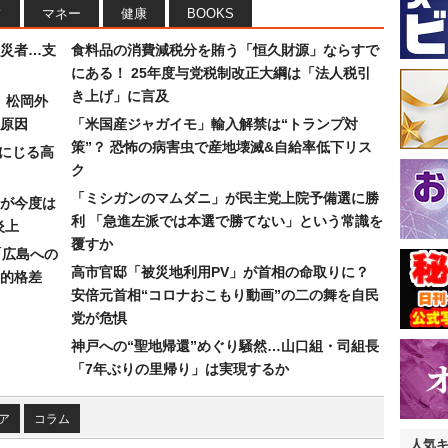
フ
マネー
健康
BOOKS
災者…支
食料品の消費減税分を賄う「恒久財源」ならすで
にある！ 25年度与党税制改正大綱は「法人税引
き上げ」に言及
）松岡外
原因
「米国産ジャガイモ」輸入解禁は“トランプ対
策”？ 恐怖の病害虫で産地壊滅&自給率低下リス
みにじる高
ク
「ミシガンのマムダニ」が民主党上院予備選に勝
が今度は
利 「急進左派では本選で勝てない」という常識を
炎上
覆すか
「広島への
高市官邸「被災地利用PV」が首相の命取りに？
的格差
安倍元首相“コロナおこもり動画”の二の舞を自民
党が危惧
神戸への“聖地帰還”めぐり騒然…山口組・司組長
「7年ぶりの里帰り」は実現するか
ア
コラム
人気