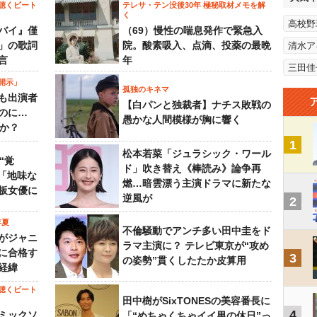
聴くビート
テレサ・テン没後30年 極秘取材メモを解
く
高校野
バイ』僅
（69）慢性の喘息発作で緊急入
」の歌詞
院。酸素吸入、点滴、投薬の最晩
清水ア
言
年
三田佳
開示」
孤独のキネマ
も出演者
【白パンと独裁者】ナチス敗戦の
のに…
愚かな人間模様が胸に響く
すか？
1
松本若菜「ジュラシック・ワール
“覚
ド」吹き替え《棒読み》論争再
…「地味な
燃…暗雲漂う主演ドラマに新たな
板女優に
逆風が
2
年夏
不倫騒動でアンチ多い田中圭をド
がジャニ
ラマ主演に？ テレビ東京が“攻め
に合格す
3
の姿勢”貫くしたたか皮算用
経緯
聴くビート
田中樹がSixTONESの美容番長に
4
ミックソ
「“めちゃくちゃイイ男の休日”っ