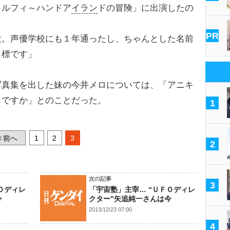
 ルフィ～ハンドア
イラン
ドの冒険」に出演したの
PR
役。声優学校にも１年通ったし、ちゃんとした名前
目標です」
真集を出した妹の今井メロについては、「アニキ
じですか」とのことだった。
1
前へ
1
2
3
<
2
次の記事
3
Ｏディレ
「宇宙塾」主宰… “ＵＦＯディレ
今
クター”矢追純一さんは今
2013/12/23 07:00
4