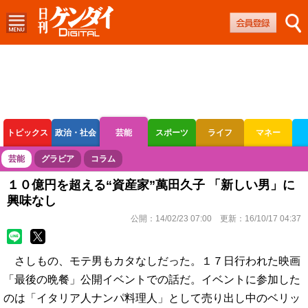
トピックス
政治・社会
芸能
スポーツ
ライフ
マネー
ボートレース
競輪
オートレース
芸能
グラビア
コラム
１０億円を超える“資産家”萬田久子 「新しい男」に
興味なし
公開：
14/02/23 07:00
更新：
16/10/17 04:37
さしもの、モテ男もカタなしだった。１７日行われた映画
「最後の晩餐」公開イベントでの話だ。イベントに参加した
のは「イタリア人ナンパ料理人」として売り出し中のベリッ