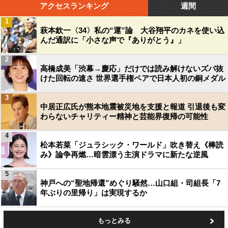
アクセスランキング
週間
1
萩本欽一〈34〉私の“運”論 大谷翔平のカネを使い込
んだ通訳に「小さな声で『ありがとう』」
2
高橋成美「渋幕→慶応」だけでは読み解けないズバ抜
けた回転の速さ 世界選手権ペアで日本人初の銅メダル
3
中居正広氏が熊本地震被災地を支援と報道 引退後も変
わらないチャリティー精神と芸能界復帰の可能性
4
松本若菜「ジュラシック・ワールド」吹き替え《棒読
み》論争再燃…暗雲漂う主演ドラマに新たな逆風
5
神戸への“聖地帰還”めぐり騒然…山口組・司組長「7
年ぶりの里帰り」は実現するか
もっとみる