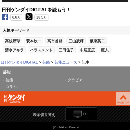
日刊ゲンダイDIGITALを読もう！
6.6万
18.5万
人気キーワード
高校野球
萩本欽一
高市首相
三山凌輝
板東英二
清水アキラ
ハラスメント
三田佳子
中居正広
巨人
日刊ゲンダイDIGITAL
芸能
芸能ニュース
記事
芸能
芸能
グラビア
コラム
表示切り替え
（C）Nikkan Gendai