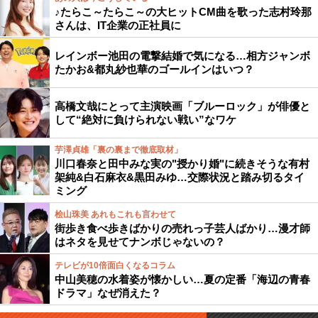
♪たらこ～たらこ～の大ヒットCM曲を歌った志村玲那
さんは、IT企業の正社員に
レインボー池田の電撃結婚で気になる…相方ジャンボ
たかお&都丸紗也華のゴールインはいつ？
高橋文哉にとって主演映画「ブルーロック」が俳優と
して“絶対に負けられない戦い”なワケ
芋澤貞雄「裏の裏まで徹底取材」
川口春奈と田中みな実の"授かり婚"に続きそうな有村
架純&白石麻衣&黒田みゆ…交際状況と踏み切るタイ
ミング
桧山珠美 あれもこれも言わせて
街歩き食べ歩きばかりの売れっ子芸人ばかり…漫才師
はネタを見せてナンボじゃないの？
テレビが10倍面白くなるコラム
中山美穂の水着姿が懐かしい…夏の定番「海辺の青春
ドラマ」なぜ消えた？