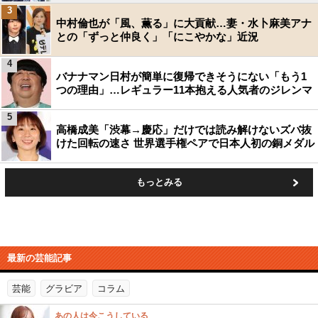
3
中村倫也が「風、薫る」に大貢献…妻・水卜麻美アナ
との「ずっと仲良く」「にこやかな」近況
4
バナナマン日村が簡単に復帰できそうにない「もう1
つの理由」…レギュラー11本抱える人気者のジレンマ
5
高橋成美「渋幕→慶応」だけでは読み解けないズバ抜
けた回転の速さ 世界選手権ペアで日本人初の銅メダル
もっとみる
最新の芸能記事
芸能
グラビア
コラム
あの人は今こうしている