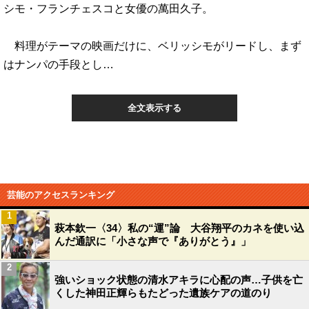
シモ・フランチェスコと女優の萬田久子。
料理がテーマの映画だけに、ベリッシモがリードし、まず
はナンパの手段とし…
全文表示する
芸能のアクセスランキング
1
萩本欽一〈34〉私の“運”論 大谷翔平のカネを使い込
んだ通訳に「小さな声で『ありがとう』」
2
強いショック状態の清水アキラに心配の声…子供を亡
くした神田正輝らもたどった遺族ケアの道のり