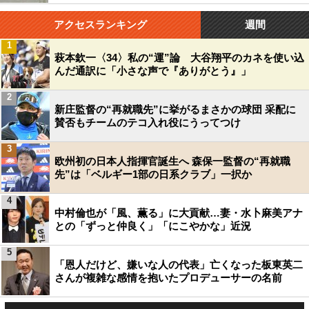
アクセスランキング
週間
1
萩本欽一〈34〉私の“運”論 大谷翔平のカネを使い込
んだ通訳に「小さな声で『ありがとう』」
2
新庄監督の“再就職先”に挙がるまさかの球団 采配に
賛否もチームのテコ入れ役にうってつけ
3
欧州初の日本人指揮官誕生へ 森保一監督の“再就職
先”は「ベルギー1部の日系クラブ」一択か
4
中村倫也が「風、薫る」に大貢献…妻・水卜麻美アナ
との「ずっと仲良く」「にこやかな」近況
5
「恩人だけど、嫌いな人の代表」亡くなった板東英二
さんが複雑な感情を抱いたプロデューサーの名前