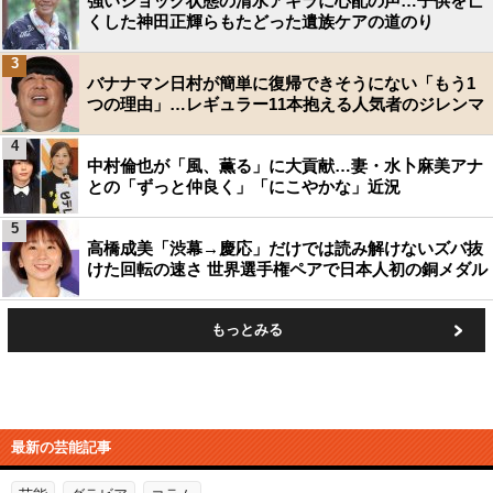
強いショック状態の清水アキラに心配の声…子供を亡
くした神田正輝らもたどった遺族ケアの道のり
3
バナナマン日村が簡単に復帰できそうにない「もう1
つの理由」…レギュラー11本抱える人気者のジレンマ
4
中村倫也が「風、薫る」に大貢献…妻・水卜麻美アナ
との「ずっと仲良く」「にこやかな」近況
5
高橋成美「渋幕→慶応」だけでは読み解けないズバ抜
けた回転の速さ 世界選手権ペアで日本人初の銅メダル
もっとみる
最新の芸能記事