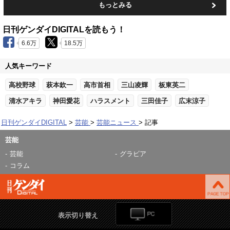
もっとみる
日刊ゲンダイDIGITALを読もう！
6.6万
18.5万
人気キーワード
高校野球
萩本欽一
高市首相
三山凌輝
板東英二
清水アキラ
神田愛花
ハラスメント
三田佳子
広末涼子
日刊ゲンダイDIGITAL
芸能
芸能ニュース
記事
芸能
芸能
グラビア
コラム
表示切り替え