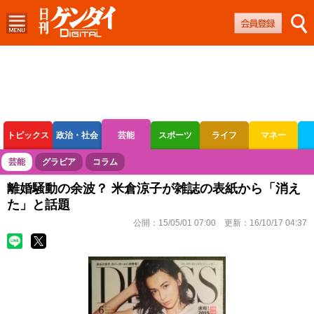
トピックス
政治・社会
芸能
スポーツ
ライフ
マネー
ボートレース
競輪
オートレース
芸能
グラビア
コラム
離婚騒動の余波？ 米倉涼子が雑誌の表紙から「消え
た」と話題
公開：
15/05/01 07:00
更新：
16/10/17 04:37