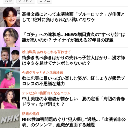
芸能
グラビア
コラム
高橋文哉にとって主演映画「ブルーロック」が俳優と
して“絶対に負けられない戦い”なワケ
「ゴチ」への違和感…NEWS増田貴久の“すべり芸”は
誰が悪いのか？ ナイナイが抱える27年目の課題
桧山珠美 あれもこれも言わせて
街歩き食べ歩きばかりの売れっ子芸人ばかり…漫才師
はネタを見せてナンボじゃないの？
今週グサッときた名言珍言
欲に忠実に目いっぱい楽しむ姿が、紅しょうが熊元プ
ロレスの不思議な魅力
テレビが10倍面白くなるコラム
中山美穂の水着姿が懐かしい…夏の定番「海辺の青春
ドラマ」なぜ消えた？
話題の焦点
NHK性加害問題めぐり"犯人探し”過熱…「出演者非公
表」のジレンマ、組織が直面する難題