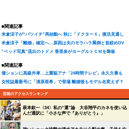
■関連記事
米倉涼子が“バツイチ”再始動へ 秋に「ドクターＸ」復活見通し
米倉涼子「離婚」確定へ…原因は夫のモラハラ罵倒と首絞めDV
”ベッド写真”流出のトドメ 香里奈がヨーグルトＣＭを降板
■関連記事
億ションに高級外車…上重聡アナ「24時間テレビ」永久欠番も
女性誌最新号に「清原亜希」で登場 離婚後もモデル名変えず？
芸能のアクセスランキング
1
萩本欽一〈34〉私の“運”論 大谷翔平のカネを使い込
んだ通訳に「小さな声で『ありがとう』」
2