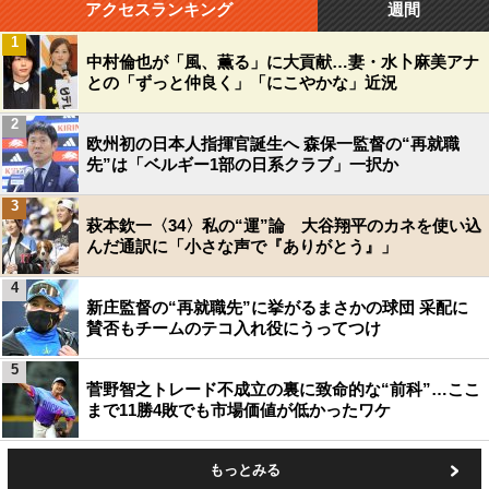
アクセスランキング
週間
1
中村倫也が「風、薫る」に大貢献…妻・水卜麻美アナ
との「ずっと仲良く」「にこやかな」近況
2
欧州初の日本人指揮官誕生へ 森保一監督の“再就職
先”は「ベルギー1部の日系クラブ」一択か
3
萩本欽一〈34〉私の“運”論 大谷翔平のカネを使い込
んだ通訳に「小さな声で『ありがとう』」
4
新庄監督の“再就職先”に挙がるまさかの球団 采配に
賛否もチームのテコ入れ役にうってつけ
5
菅野智之トレード不成立の裏に致命的な“前科”…ここ
まで11勝4敗でも市場価値が低かったワケ
もっとみる