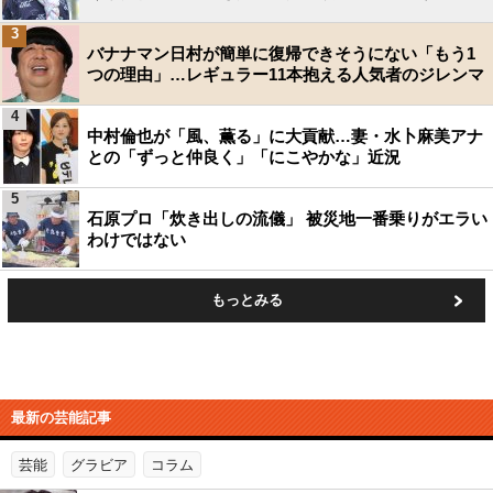
3
バナナマン日村が簡単に復帰できそうにない「もう1
つの理由」…レギュラー11本抱える人気者のジレンマ
4
中村倫也が「風、薫る」に大貢献…妻・水卜麻美アナ
との「ずっと仲良く」「にこやかな」近況
5
石原プロ「炊き出しの流儀」 被災地一番乗りがエラい
わけではない
もっとみる
最新の芸能記事
芸能
グラビア
コラム