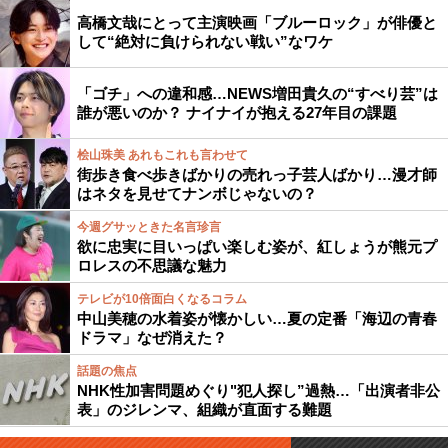
高橋文哉にとって主演映画「ブルーロック」が俳優と
して“絶対に負けられない戦い”なワケ
「ゴチ」への違和感…NEWS増田貴久の“すべり芸”は
誰が悪いのか？ ナイナイが抱える27年目の課題
桧山珠美 あれもこれも言わせて
街歩き食べ歩きばかりの売れっ子芸人ばかり…漫才師
はネタを見せてナンボじゃないの？
今週グサッときた名言珍言
欲に忠実に目いっぱい楽しむ姿が、紅しょうが熊元プ
ロレスの不思議な魅力
テレビが10倍面白くなるコラム
中山美穂の水着姿が懐かしい…夏の定番「海辺の青春
ドラマ」なぜ消えた？
話題の焦点
NHK性加害問題めぐり"犯人探し”過熱…「出演者非公
表」のジレンマ、組織が直面する難題