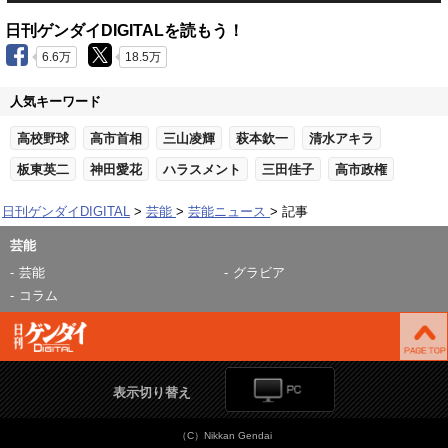
日刊ゲンダイDIGITALを読もう！
6.6万
18.5万
人気キーワード
高校野球
高市首相
三山凌輝
萩本欽一
清水アキラ
板東英二
神田愛花
ハラスメント
三田佳子
高市政権
日刊ゲンダイDIGITAL
芸能
芸能ニュース
記事
芸能
芸能
グラビア
コラム
表示切り替え
（C）Nikkan Gendai