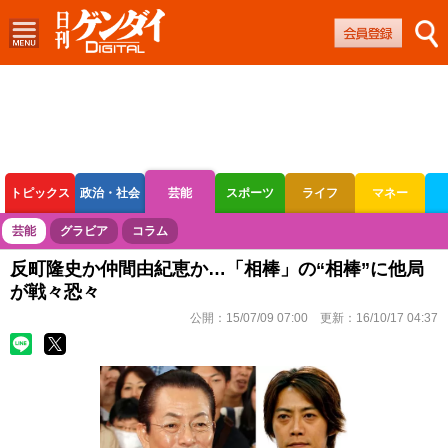
トピックス
政治・社会
芸能
スポーツ
ライフ
マネー
ボートレース
競輪
オートレース
芸能
グラビア
コラム
反町隆史か仲間由紀恵か…「相棒」の“相棒”に他局
が戦々恐々
公開：
15/07/09 07:00
更新：
16/10/17 04:37