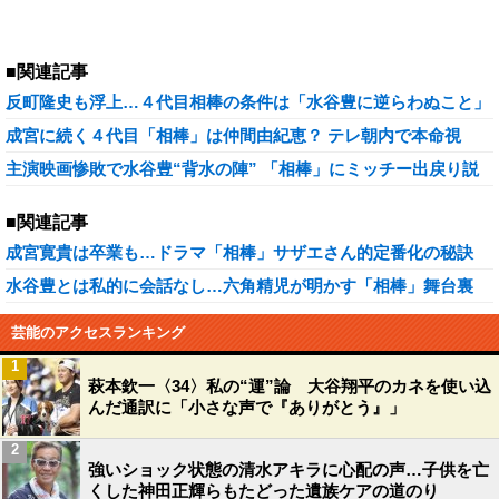
■関連記事
反町隆史も浮上…４代目相棒の条件は「水谷豊に逆らわぬこと」
成宮に続く４代目「相棒」は仲間由紀恵？ テレ朝内で本命視
主演映画惨敗で水谷豊“背水の陣” 「相棒」にミッチー出戻り説
■関連記事
成宮寛貴は卒業も…ドラマ「相棒」サザエさん的定番化の秘訣
水谷豊とは私的に会話なし…六角精児が明かす「相棒」舞台裏
芸能のアクセスランキング
1
萩本欽一〈34〉私の“運”論 大谷翔平のカネを使い込
んだ通訳に「小さな声で『ありがとう』」
2
強いショック状態の清水アキラに心配の声…子供を亡
くした神田正輝らもたどった遺族ケアの道のり