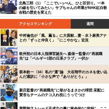
北島三郎（1）「ここでいっぺん、ひと区切り。一本
の線を引いてみたい」サブちゃんの卒業がNHK紅白歌
合戦の歴史を変えた
アクセスランキング
週間
1
中村倫也が「風、薫る」に大貢献…妻・水卜麻美アナ
との「ずっと仲良く」「にこやかな」近況
2
欧州初の日本人指揮官誕生へ 森保一監督の“再就職
先”は「ベルギー1部の日系クラブ」一択か
3
萩本欽一〈34〉私の“運”論 大谷翔平のカネを使い込
んだ通訳に「小さな声で『ありがとう』」
4
新庄監督の“再就職先”に挙がるまさかの球団 采配に
賛否もチームのテコ入れ役にうってつけ
5
菅野智之トレード不成立の裏に致命的な“前科”…ここ