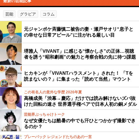
最新の芸能記事
芸能
グラビア
コラム
元ジャンポケ斉藤慎二被告の妻・瀬戸サオリ“息子と
の幸せな日常アピール”に注がれる厳しい目
堺雅人「VIVANT」に感じる“懐かしさ”の正体…視聴
者を誘う“昭和劇画”の魅力と考察合戦の先に待つ課題
ヒカキンが「VIVANTハラスメント」された！ 「Tを
読まないの？」に集まった「読めて当然」マウント
この有名人の意外な学歴 2026年夏
高橋成美「渋幕→慶応」だけでは読み解けないズバ抜
けた回転の速さ 世界選手権ペアで日本人初の銅メダル
芸能界ぶっちゃけトーク
なぜ女優たちは酷暑の中でも汗ひとつかかず撮影でき
るのか？
プレーバック レジェンドたちのあの一言