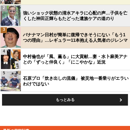
2
強いショック状態の清水アキラに心配の声…子供を亡
くした神田正輝らもたどった遺族ケアの道のり
3
バナナマン日村が簡単に復帰できそうにない「もう1
つの理由」…レギュラー11本抱える人気者のジレンマ
4
中村倫也が「風、薫る」に大貢献…妻・水卜麻美アナ
との「ずっと仲良く」「にこやかな」近況
5
石原プロ「炊き出しの流儀」 被災地一番乗りがエラい
わけではない
もっとみる