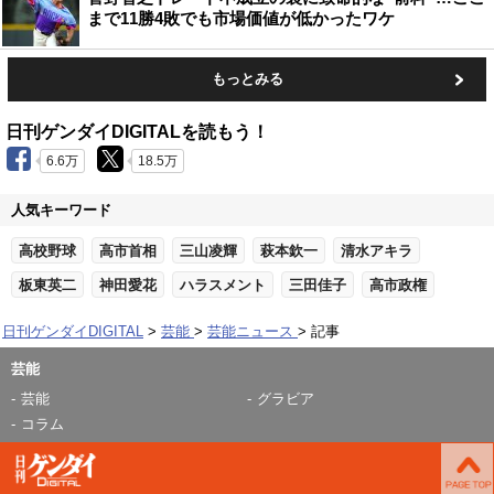
まで11勝4敗でも市場価値が低かったワケ
もっとみる
日刊ゲンダイDIGITALを読もう！
6.6万
18.5万
人気キーワード
高校野球
高市首相
三山凌輝
萩本欽一
清水アキラ
板東英二
神田愛花
ハラスメント
三田佳子
高市政権
日刊ゲンダイDIGITAL
芸能
芸能ニュース
記事
芸能
芸能
グラビア
コラム