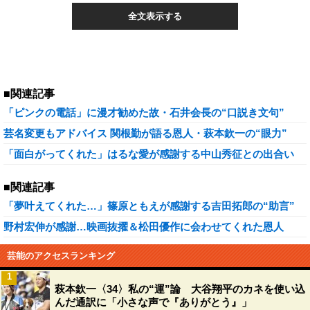
全文表示する
■関連記事
「ピンクの電話」に漫才勧めた故・石井会長の“口説き文句”
芸名変更もアドバイス 関根勤が語る恩人・萩本欽一の“眼力”
「面白がってくれた」はるな愛が感謝する中山秀征との出合い
■関連記事
「夢叶えてくれた…」篠原ともえが感謝する吉田拓郎の“助言”
野村宏伸が感謝…映画抜擢＆松田優作に会わせてくれた恩人
芸能のアクセスランキング
1
萩本欽一〈34〉私の“運”論 大谷翔平のカネを使い込
んだ通訳に「小さな声で『ありがとう』」