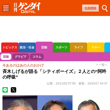
トピックス
政治・社会
芸能
スポーツ
ライフ
マネー
ボートレース
競輪
オートレース
芸能
グラビア
コラム
> 一覧へ
今あるのはあの人のおかげ
斉木しげるが語る「シティボーイズ」２人との“阿吽
の呼吸”
公開：
15/11/02 07:00
更新：
16/10/17 04:37