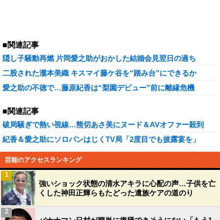
■関連記事
隠し子騒動再燃 片岡愛之助がおかした結婚会見翌日の過ち
二股された瀧本美織 キスマイ藤ケ谷を“踏み台”にできるか
愛之助の不徳で…藤原紀香は“梨園デビュー”前に離縁危機
■関連記事
破局騒ぎで熱い視線…熊切あさ美にヌード＆AVオファー殺到
紀香＆愛之助にソロバンはじくTV局「2度目でも披露宴を」
芸能のアクセスランキング
1
強いショック状態の清水アキラに心配の声…子供を亡
くした神田正輝らもたどった遺族ケアの道のり
2