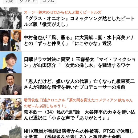
芸能
グラビア
コラム
スージー鈴木のゼロからぜんぶ聴くビートルズ
『グラス・オニオン』コミックソング然としたビート
ルズ版「微笑がえし」
中村倫也が「風、薫る」に大貢献…妻・水卜麻美アナ
との「ずっと仲良く」「にこやかな」近況
日曜ドラマ対決に異変！ 玉森裕太「マイ・フィクショ
ン」が山田涼介「一次元の挿し木」を猛追するワケ
「恩人だけど、嫌いな人の代表」亡くなった板東英二
さんが複雑な感情を抱いたプロデューサーの名前
増田俊也 口述クロニクル「茶の間を変えたコメディアン 欽ちゃん
のぜ～んぶ話しちゃう！」
萩本欽一〈34〉私の“運”論 大谷翔平のカネを使い込
んだ通訳に「小さな声で『ありがとう』」
NHK職員が番組出演者からの性被害、PTSDで休職し
大激震…《番組名を公表しろ》と視聴者大合唱