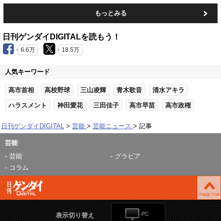
もっとみる
日刊ゲンダイDIGITALを読もう！
6.6万
18.5万
人気キーワード
高市首相
高校野球
三山凌輝
青木歌音
清水アキラ
ハラスメント
神田愛花
三田佳子
高市早苗
高市政権
日刊ゲンダイDIGITAL
芸能
芸能ニュース
記事
芸能
芸能
グラビア
コラム
表示切り替え