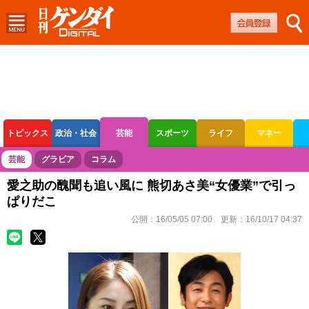
トピックス
政治・社会
芸能
スポーツ
ライフ
マネー
ボートレース
競輪
オートレース
芸能
グラビア
コラム
愛之助の醜聞も追い風に 熊切あさ美“女優業”で引っ
ぱりだこ
公開：
16/05/05 07:00
更新：
16/10/17 04:37