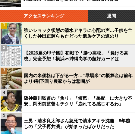
アクセスランキング
週間
1
強いショック状態の清水アキラに心配の声…子供を亡
くした神田正輝らもたどった遺族ケアの道のり
2
【2026夏の甲子園】初戦で「勝つ高校」「負ける高
校」完全予想！横浜vs沖縄尚学の超好カードは…
3
国内の米価格は下がる一方…“早場米”の概算金は前年
より4割下回り農家からは悲鳴が
4
阪神藤川監督の「焦り」「短気」「采配」に大きな不
安…岡田前監督もチクリ「崩れてる感じするわ」
5
三男・清水良太郎さん急死で清水アキラ沈痛…8年越
しの「父子再共演」が始まったばかりだった