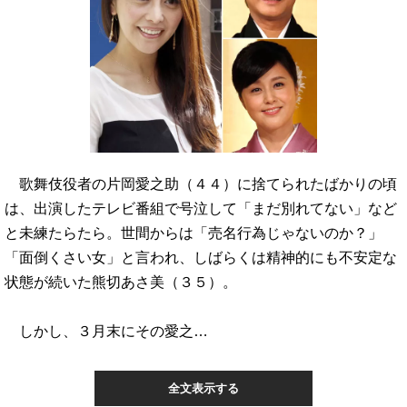
歌舞伎役者の片岡愛之助（４４）に捨てられたばかりの頃
は、出演したテレビ番組で号泣して「まだ別れてない」など
と未練たらたら。世間からは「売名行為じゃないのか？」
「面倒くさい女」と言われ、しばらくは精神的にも不安定な
状態が続いた熊切あさ美（３５）。
しかし、３月末にその愛之…
全文表示する