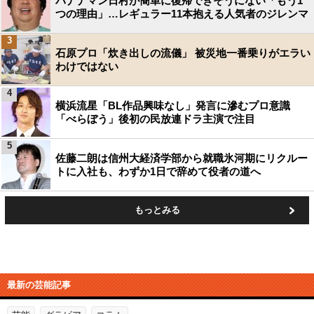
バナナマン日村が簡単に復帰できそうにない「もう1
つの理由」…レギュラー11本抱える人気者のジレンマ
3
石原プロ「炊き出しの流儀」 被災地一番乗りがエラい
わけではない
4
横浜流星「BL作品興味なし」発言に滲むプロ意識
「べらぼう」後初の民放連ドラ主演で注目
5
佐藤二朗は信州大経済学部から就職氷河期にリクルー
トに入社も、わずか1日で辞めて役者の道へ
もっとみる
最新の芸能記事