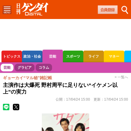
トピックス
政治・社会
芸能
スポーツ
ライフ
マネー
ボートレース
競輪
オートレース
芸能
グラビア
コラム
> 一覧へ
ギョーカイ“マル秘”雑記帳
主演作は大爆死 野村周平に足りない“イケメン以
上”の実力
公開：
17/04/24 15:00
更新：
17/04/24 15:00