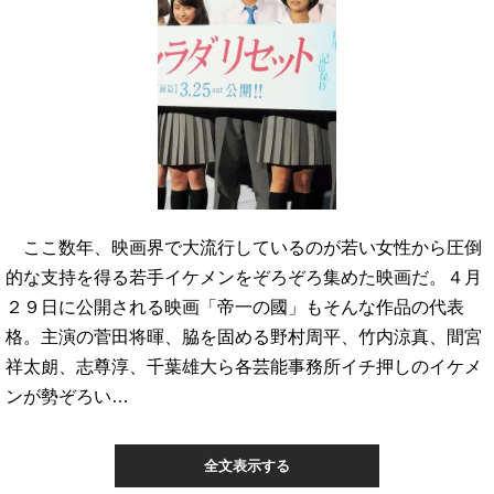
ここ数年、映画界で大流行しているのが若い女性から圧倒
的な支持を得る若手イケメンをぞろぞろ集めた映画だ。４月
２９日に公開される映画「帝一の國」もそんな作品の代表
格。主演の菅田将暉、脇を固める野村周平、竹内涼真、間宮
祥太朗、志尊淳、千葉雄大ら各芸能事務所イチ押しのイケメ
ンが勢ぞろい…
全文表示する