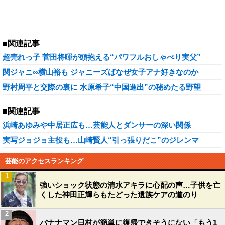
■関連記事
超売れっ子 菅田将暉が頭抱える“パワフルおしゃべり実父”
関ジャニ∞横山裕も ジャニーズばなぜ女子アナ好きなのか
野村周平と交際の裏に 水原希子“中国進出”の秘めたる野望
■関連記事
浜崎あゆみや中居正広も…芸能人とダンサーの深い関係
実写ジョジョ主役も…山崎賢人“引っ張りだこ”のジレンマ
芸能のアクセスランキング
1
強いショック状態の清水アキラに心配の声…子供を亡
くした神田正輝らもたどった遺族ケアの道のり
2
バナナマン日村が簡単に復帰できそうにない「もう1