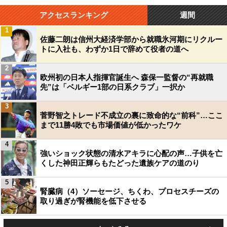
アクセスランキング
週間
1
佐藤二朗は信州大経済学部から就職氷河期にリクルー
トに入社も、わずか1日で辞めて役者の道へ
2
欧州初の日本人指揮官誕生へ 森保一監督の“再就職
先”は「ベルギー1部の日系クラブ」一択か
3
菅野智之トレード不成立の裏に致命的な“前科”…ここ
まで11勝4敗でも市場価値が低かったワケ
4
強いショック状態の清水アキラに心配の声…子供を亡
くした神田正輝らもたどった遺族ケアの道のり
5
腎臓病（4）ソーセージ、ちくわ、プロセスチーズの
取り過ぎが腎機能を低下させる