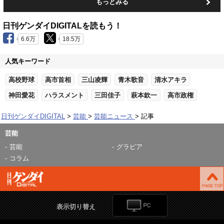
もっとみる
日刊ゲンダイDIGITALを読もう！
6.6万
18.5万
人気キーワード
高校野球
高市首相
三山凌輝
青木歌音
清水アキラ
神田愛花
ハラスメント
三田佳子
萩本欽一
高市政権
日刊ゲンダイDIGITAL
芸能
芸能ニュース
記事
芸能
芸能
グラビア
コラム
表示切り替え