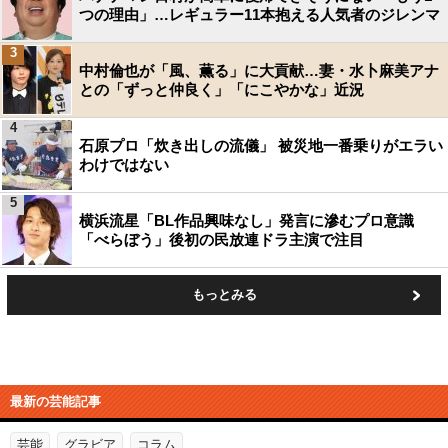
つの理由」…レギュラー11本抱える人気者のジレンマ
3
中村倫也が「風、薫る」に大貢献…妻・水卜麻美アナ
との「ずっと仲良く」「にこやかな」近況
4
石原プロ「炊き出しの流儀」 被災地一番乗りがエラい
わけではない
5
横浜流星「BL作品興味なし」発言に滲むプロ意識
「べらぼう」後初の民放連ドラ主演で注目
もっとみる
最新の芸能記事
芸能
グラビア
コラム