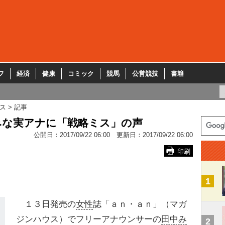
フ
経済
健康
コミック
競馬
公営競技
書籍
ス
記事
みな実アナに「戦略ミス」の声
公開日：
2017/09/22 06:00
更新日：
2017/09/22 06:00
印刷
1
１３日発売の
女性
誌「ａｎ・ａｎ」（マガ
ジンハウス）でフリーアナウンサーの
田中み
2