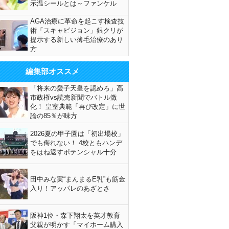
示温シールとは～ファンケル
AGA治療に革命を起こす検査技
術「スキャビジョン」銀クリが
提示する新しい薄毛治療のあり
方
編集部オススメ
「将来の愛子天皇を認めろ」高
市政権vs読売新聞でバトル激
化！ 皇室典範「再び改定」に世
論の85％が味方
2026夏の甲子園は「初出場校」
でも侮れない！ 4校ともハンデ
をはね返すポテンシャル十分
田中みな実“まんまるE乳”も筋金
入り！アッパレのあざとさ
阪神1位・森下翔太を英才教育
父親が明かす「マイホーム購入