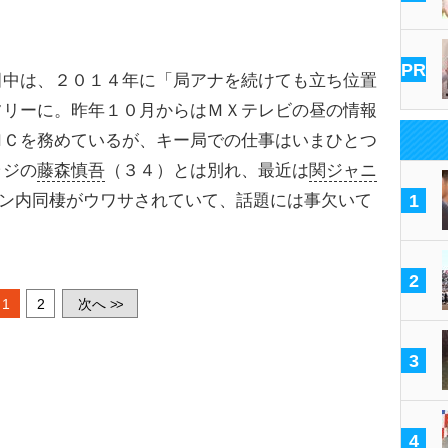
PR
中は、２０１４年に「局アナを続けても立ち位置
フリーに。昨年１０月からはＭＸテレビの昼の情報
ＭＣを務めているが、キー局での仕事はいまひとつ
ラジの
藤森慎吾
（３４）とは別れ、最近は
関ジャニ
ン内同棲がウワサされていて、話題には事欠いて
1
2
1
2
次へ
>>
3
4