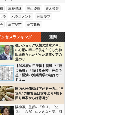
相
高校野球
三山凌輝
青木歌音
キラ
ハラスメント
神田愛花
子
高市早苗
高市政権
アクセスランキング
週間
強いショック状態の清水アキラ
に心配の声…子供を亡くした神
田正輝らもたどった遺族ケアの
道のり
【2026夏の甲子園】初戦で「勝
つ高校」「負ける高校」完全予
想！横浜vs沖縄尚学の超好カー
ドは…
国内の米価格は下がる一方…“早
場米”の概算金は前年より4割下
回り農家からは悲鳴が
阪神藤川監督の「焦り」「短
気」「采配」に大きな不安…岡