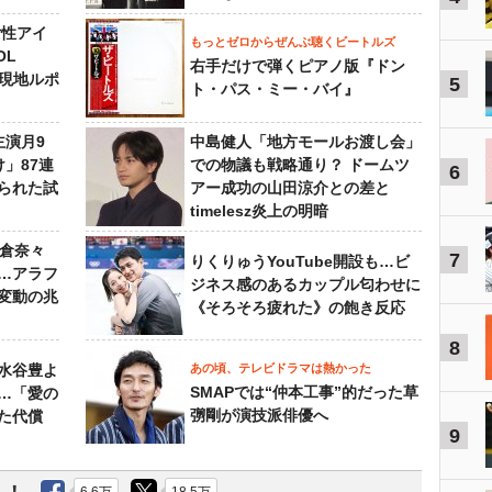
女性アイ
もっとゼロからぜんぶ聴くビートルズ
OL
右手だけで弾くピアノ版『ドン
～現地ルポ
5
ト・パス・ミー・バイ』
主演月9
中島健人「地方モールお渡し会」
」87連
での物議も戦略通り？ ドームツ
6
られた試
アー成功の山田涼介との差と
timelesz炎上の明暗
榮倉奈々
7
りくりゅうYouTube開設も…ビ
…アラフ
ジネス感のあるカップル匂わせに
変動の兆
《そろそろ疲れた》の飽き反応
8
水谷豊よ
あの頃、テレビドラマは熱かった
SMAPでは“仲本工事”的だった草
は…「愛の
彅剛が演技派俳優へ
た代償
9