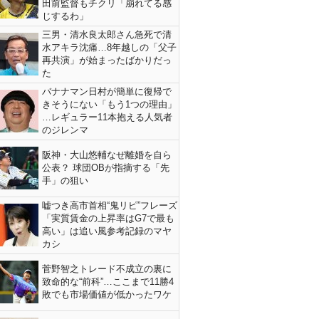
田前監督もチクリ「崩れてる感
じするわ」
三男・清水良太郎さん急死で清
水アキラ沈痛…8年越しの「父子
再共演」が始まったばかりだっ
た
バナナマン日村が簡単に復帰で
きそうにない「もう1つの理由」
…レギュラー11本抱える人気者
のジレンマ
阪神・大山悠輔なぜ離婚を自ら
公表？ 球団OBが指摘する「先
手」の狙い
嘘つき高市首相“鬼リピ”フレーズ
「実質賃金の上昇率はG7で最も
高い」は追い風参考記録のマヤ
カシ
菅野智之トレード不成立の裏に
致命的な“前科”…ここまで11勝4
敗でも市場価値が低かったワケ