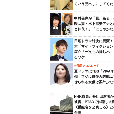
ていう見出しにしてくだ
中村倫也が「風、薫る」
献…妻・水卜麻美アナと
と仲良く」「にこやかな
日曜ドラマ対決に異変！
太「マイ・フィクション
涼介「一次元の挿し木」
るワケ
芸能界クロスロード
夏ドラマはTBS「VIVA
倒、フジは軒並み苦戦…
せられる女優は案外少な
NHK職員が番組出演者
被害、PTSDで休職し大
《番組名を公表しろ》と
合唱