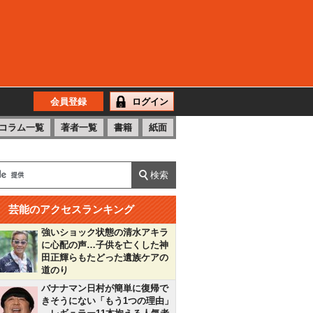
会員登録
ログイン
コラム一覧
著者一覧
書籍
紙面
芸能のアクセスランキング
強いショック状態の清水アキラ
に心配の声…子供を亡くした神
田正輝らもたどった遺族ケアの
道のり
バナナマン日村が簡単に復帰で
きそうにない「もう1つの理由」