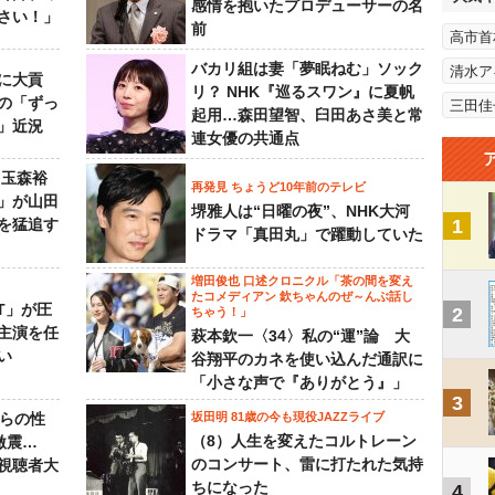
感情を抱いたプロデューサーの名
さい！」
前
高市首
バカリ組は妻「夢眠ねむ」ソック
清水ア
に大貢
リ？ NHK『巡るスワン』に夏帆
の「ずっ
三田佳
起用…森田望智、臼田あさ美と常
」近況
連女優の共通点
 玉森裕
再発見 ちょうど10年前のテレビ
」が山田
堺雅人は“日曜の夜”、NHK大河
を猛追す
1
ドラマ「真田丸」で躍動していた
増田俊也 口述クロニクル「茶の間を変え
たコメディアン 欽ちゃんのぜ～んぶ話し
NT」が圧
2
ちゃう！」
主演を任
萩本欽一〈34〉私の“運”論 大
い
谷翔平のカネを使い込んだ通訳に
「小さな声で『ありがとう』」
3
からの性
坂田明 81歳の今も現役JAZZライブ
（8）人生を変えたコルトレーン
激震…
のコンサート、雷に打たれた気持
視聴者大
ちになった
4