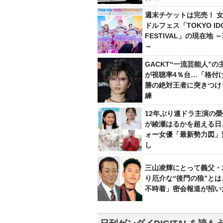
週末チケットは完売！ 
ドルフェス「TOKYO ID
FESTIVAL」の現在地 
～
GACKT“一流芸能人”の
が視聴率4％台…「格付け
勝の絶対王者に突きつけ
練
12年ぶり連ドラ主演の
が綾瀬はるかを超える日
ォー女優「最新勢力図」
し
三山凌輝にとって義父・
り厄介な“後門の狼”と
不時着」密会報道が招い