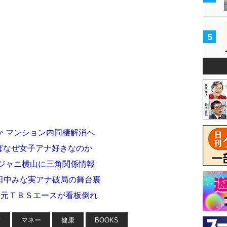
5
か マンション内同棲解消へ
ばなぜ女子アナ好きなのか
関ジャニ横山に三角関係情報
田中みな実アナ破局の舞台裏
…元ＴＢＳエースが看板倒れ
フ
マネー
健康
BOOKS