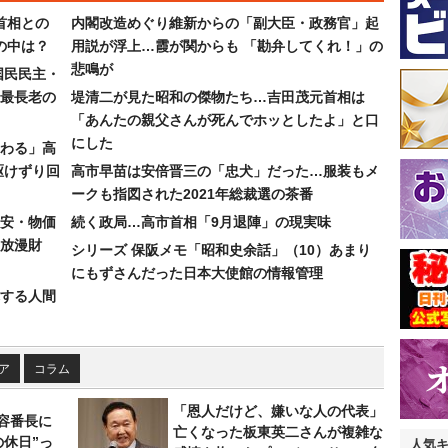
首相との
内閣改造めぐり維新からの「副大臣・政務官」起
の中は？
用説が浮上…霞が関からも 「勘弁してくれ！」の
悲鳴が
国民民主・
最長老の
堤清二が見た昭和の傑物たち…吉田茂元首相は
「あんたの親父さんが死んでホッとしたよ」と口
にした
わる」高
駆けずり回
高市早苗は安倍晋三の「忠犬」だった…服装もメ
ークも指図された2021年総裁選の茶番
安・物価
続く政局…高市首相「9月退陣」の現実味
放漫財
シリーズ 保阪メモ「昭和史余話」（10）あまり
にもずさんだった日本大使館の情報管理
する人間
ア
コラム
「恩人だけど、嫌いな人の代表」
美容番長に
亡くなった板東英二さんが複雑な
の休日”っ
人気