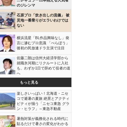
…レギュラー11本抱える人気者
のジレンマ
石原プロ「炊き出しの流儀」 被
災地一番乗りがエラいわけでは
ない
横浜流星「BL作品興味なし」発
言に滲むプロ意識 「べらぼう」
後初の民放連ドラ主演で注目
佐藤二朗は信州大経済学部から
就職氷河期にリクルートに入社
も、わずか1日で辞めて役者の道
へ
もっと見る
楽しさいっぱい！北海道・ニセ
コで避暑の夏旅 絶景とアクティ
ビティが揃う「ニセコ東急 グラ
ン・ヒラフ」～東急不動産
暑熱対策が義務化される時代に
貼るだけで暑さの変化がわかる