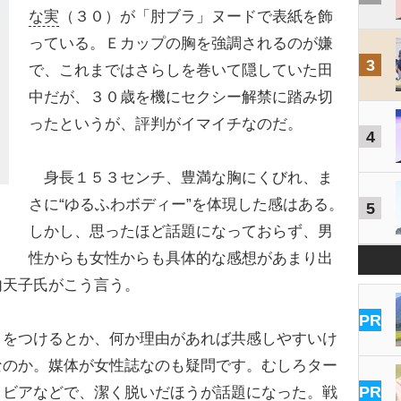
な実
（３０）が「肘ブラ」ヌードで表紙を飾
っている。Ｅカップの胸を強調されるのが嫌
3
で、これまではさらしを巻いて隠していた田
中だが、３０歳を機にセクシー解禁に踏み切
ったというが、評判がイマイチなのだ。
4
身長１５３センチ、豊満な胸にくびれ、ま
さに“ゆるふわボディー”を体現した感はある。
5
しかし、思ったほど話題になっておらず、男
性からも女性からも具体的な感想があまり出
内天子氏がこう言う。
PR
りをつけるとか、何か理由があれば共感しやすいけ
なのか。媒体が女性誌なのも疑問です。むしろター
PR
ラビアなどで、潔く脱いだほうが話題になった。戦