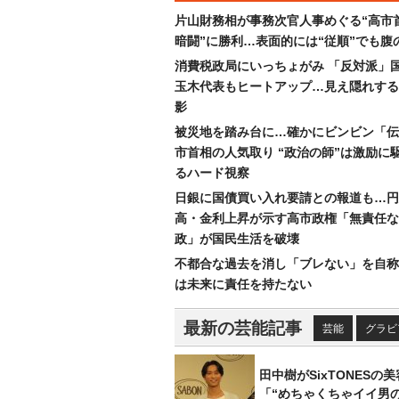
片山財務相が事務次官人事めぐる“高市
暗闘”に勝利…表面的には“従順”でも腹
消費税政局にいっちょがみ 「反対派」
玉木代表もヒートアップ…見え隠れする
影
被災地を踏み台に…確かにビンビン「伝
市首相の人気取り “政治の師”は激励に
るハード視察
日銀に国債買い入れ要請との報道も…円
高・金利上昇が示す高市政権「無責任な
政」が国民生活を破壊
不都合な過去を消し「ブレない」を自称
は未来に責任を持たない
最新の芸能記事
芸能
グラビ
田中樹がSixTONESの
「“めちゃくちゃイイ男