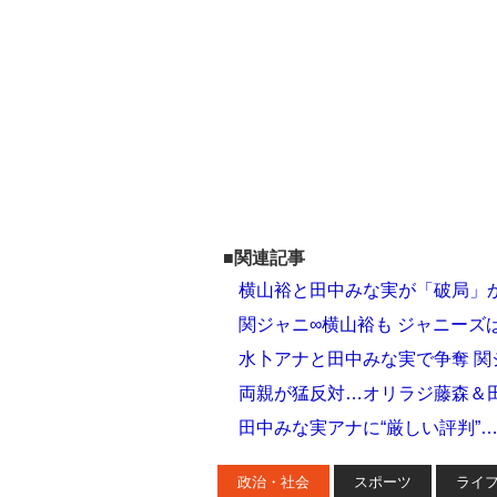
■関連記事
横山裕と田中みな実が「破局」
関ジャニ∞横山裕も ジャニーズ
水卜アナと田中みな実で争奪 
両親が猛反対…オリラジ藤森＆
田中みな実アナに“厳しい評判”
政治・社会
スポーツ
ライ