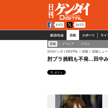
6.6万
18.5万
政治/社会
芸能
スポーツ
ライ
芸能
グラビア
コラム
日刊ゲンダイDIGITAL
芸能
芸能ニュー
肘ブラ挑戦も不発…田中