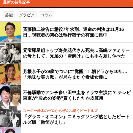
最新の芸能記事
芸能
グラビア
コラム
斉藤慎二被告に懲役7年求刑、運命の判決は11月16
日…視聴者の関心は執行猶予の有無に集中
元宝塚星組トップ寿美花代さん死去…高嶋ファミリー
の母として、兄弟の「雪解け」にも手を差し伸べた
芳根京子が29歳でついに“覚醒”！ 朝ドラから10年…
「地味な実力派」が局をまたぐ看板女優に
不倫騒動でアンチ多い田中圭をドラマ主演に？ テレビ
東京が“攻めの姿勢”貫くしたたか皮算用
スージー鈴木のゼロからぜんぶ聴くビートルズ
『グラス・オニオン』コミックソング然としたビート
ルズ版「微笑がえし」