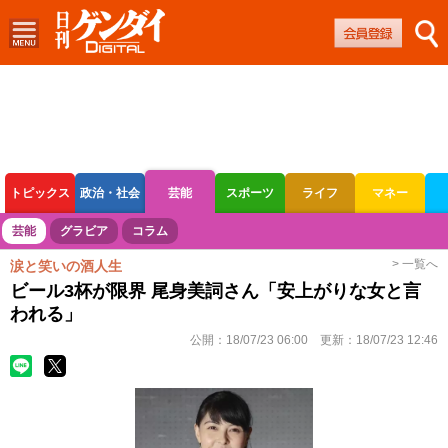
トピックス
政治・社会
芸能
スポーツ
ライフ
マネー
ボートレース
競輪
オートレース
芸能
グラビア
コラム
> 一覧へ
涙と笑いの酒人生
ビール3杯が限界 尾身美詞さん「安上がりな女と言
われる」
公開：
18/07/23 06:00
更新：
18/07/23 12:46