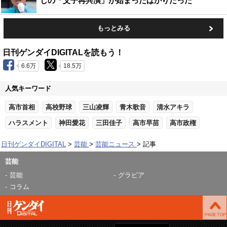
しの「父子再共演」が始まったばかりだった
もっとみる
日刊ゲンダイDIGITALを読もう！
6.6万
18.5万
人気キーワード
高市首相
高校野球
三山凌輝
青木歌音
清水アキラ
ハラスメント
神田愛花
三田佳子
高市早苗
高市政権
日刊ゲンダイDIGITAL
芸能
芸能ニュース
記事
芸能
芸能
グラビア
コラム