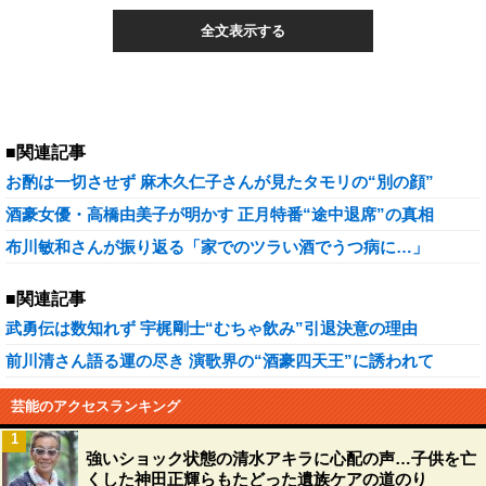
全文表示する
■関連記事
お酌は一切させず 麻木久仁子さんが見たタモリの“別の顔”
酒豪女優・高橋由美子が明かす 正月特番“途中退席”の真相
布川敏和さんが振り返る「家でのツラい酒でうつ病に…」
■関連記事
武勇伝は数知れず 宇梶剛士“むちゃ飲み”引退決意の理由
前川清さん語る運の尽き 演歌界の“酒豪四天王”に誘われて
芸能のアクセスランキング
1
強いショック状態の清水アキラに心配の声…子供を亡
くした神田正輝らもたどった遺族ケアの道のり