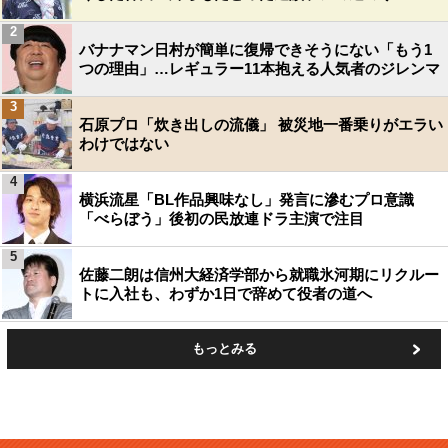
2
バナナマン日村が簡単に復帰できそうにない「もう1
つの理由」…レギュラー11本抱える人気者のジレンマ
3
石原プロ「炊き出しの流儀」 被災地一番乗りがエラい
わけではない
4
横浜流星「BL作品興味なし」発言に滲むプロ意識
「べらぼう」後初の民放連ドラ主演で注目
5
佐藤二朗は信州大経済学部から就職氷河期にリクルー
トに入社も、わずか1日で辞めて役者の道へ
もっとみる