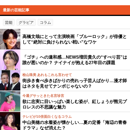
最新の芸能記事
芸能
グラビア
コラム
高橋文哉にとって主演映画「ブルーロック」が俳優と
して“絶対に負けられない戦い”なワケ
「ゴチ」への違和感…NEWS増田貴久の“すべり芸”は
誰が悪いのか？ ナイナイが抱える27年目の課題
桧山珠美 あれもこれも言わせて
街歩き食べ歩きばかりの売れっ子芸人ばかり…漫才師
はネタを見せてナンボじゃないの？
今週グサッときた名言珍言
欲に忠実に目いっぱい楽しむ姿が、紅しょうが熊元プ
ロレスの不思議な魅力
テレビが10倍面白くなるコラム
中山美穂の水着姿が懐かしい…夏の定番「海辺の青春
ドラマ」なぜ消えた？