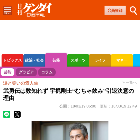
トピックス
政治・社会
芸能
スポーツ
ライフ
マネー
ボートレース
競輪
オートレース
芸能
グラビア
コラム
> 一覧へ
涙と笑いの酒人生
武勇伝は数知れず 宇梶剛士“むちゃ飲み”引退決意の
理由
公開：
18/03/19 06:00
更新：
18/03/19 12:49