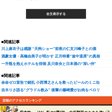
全文表示する
■関連記事
川上麻衣子は感謝 “天狗ショー”前夜の仁支川峰子との酒
酒豪女優・高橋由美子が明かす 正月特番“途中退席”の真相
一升瓶を抱えホテルを徘徊 及川奈央と日本酒の“深い仲”
■関連記事
余命ゼロ宣告で錯乱 小西博之さんを救ったビールのミニ缶
吉木りさ語る“グラドル飲み” 後輩の篠崎愛がお肉をペロリ
芸能のアクセスランキング
1