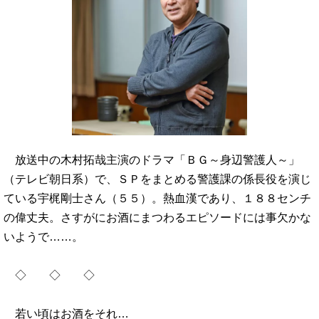
放送中の木村拓哉主演のドラマ「ＢＧ～身辺警護人～」
（テレビ朝日系）で、ＳＰをまとめる警護課の係長役を演じ
ている宇梶剛士さん（５５）。熱血漢であり、１８８センチ
の偉丈夫。さすがにお酒にまつわるエピソードには事欠かな
いようで……。
◇ ◇ ◇
若い頃はお酒をそれ…