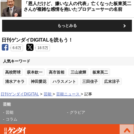
「恩人だけど、嫌いな人の代表」亡くなった板東英二
さんが複雑な感情を抱いたプロデューサーの名前
もっとみる
日刊ゲンダイDIGITALを読もう！
6.6万
18.5万
人気キーワード
高校野球
萩本欽一
高市首相
三山凌輝
板東英二
清水アキラ
神田愛花
ハラスメント
三田佳子
広末涼子
日刊ゲンダイDIGITAL
芸能
芸能ニュース
記事
芸能
芸能
グラビア
コラム