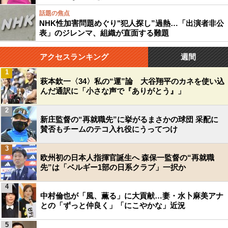
話題の焦点
NHK性加害問題めぐり"犯人探し”過熱…「出演者非公
表」のジレンマ、組織が直面する難題
アクセスランキング
週間
1
萩本欽一〈34〉私の“運”論 大谷翔平のカネを使い込
んだ通訳に「小さな声で『ありがとう』」
2
新庄監督の“再就職先”に挙がるまさかの球団 采配に
賛否もチームのテコ入れ役にうってつけ
3
欧州初の日本人指揮官誕生へ 森保一監督の“再就職
先”は「ベルギー1部の日系クラブ」一択か
4
中村倫也が「風、薫る」に大貢献…妻・水卜麻美アナ
との「ずっと仲良く」「にこやかな」近況
5