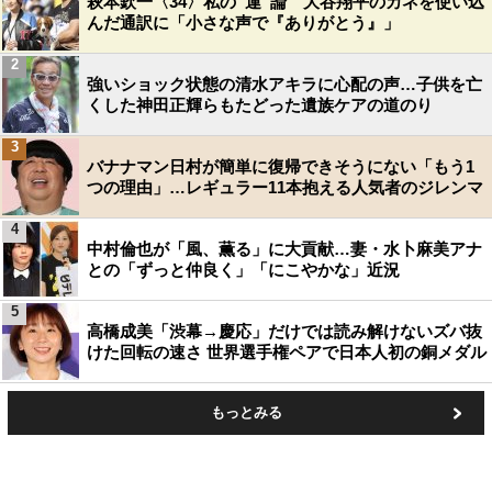
萩本欽一〈34〉私の“運”論 大谷翔平のカネを使い込
んだ通訳に「小さな声で『ありがとう』」
2
強いショック状態の清水アキラに心配の声…子供を亡
くした神田正輝らもたどった遺族ケアの道のり
3
バナナマン日村が簡単に復帰できそうにない「もう1
つの理由」…レギュラー11本抱える人気者のジレンマ
4
中村倫也が「風、薫る」に大貢献…妻・水卜麻美アナ
との「ずっと仲良く」「にこやかな」近況
5
高橋成美「渋幕→慶応」だけでは読み解けないズバ抜
けた回転の速さ 世界選手権ペアで日本人初の銅メダル
もっとみる