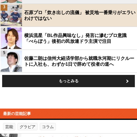
3
石原プロ「炊き出しの流儀」 被災地一番乗りがエラい
わけではない
4
横浜流星「BL作品興味なし」発言に滲むプロ意識
「べらぼう」後初の民放連ドラ主演で注目
5
佐藤二朗は信州大経済学部から就職氷河期にリクルー
トに入社も、わずか1日で辞めて役者の道へ
もっとみる
最新の芸能記事
芸能
グラビア
コラム