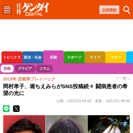
トピックス
政治・社会
芸能
スポーツ
ライフ
マネー
ボートレース
競輪
オートレース
芸能
グラビア
コラム
> 一覧へ
2019年 芸能界プレイバック
岡村孝子、堀ちえみらがSNS投稿続々 闘病患者の希
望の光に
公開：
19/12/31 06:00
更新：
19/12/31 06:00