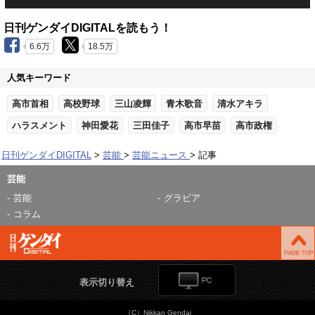
日刊ゲンダイDIGITALを読もう！
6.6万
18.5万
人気キーワード
高市首相
高校野球
三山凌輝
青木歌音
清水アキラ
ハラスメント
神田愛花
三田佳子
高市早苗
高市政権
日刊ゲンダイDIGITAL
芸能
芸能ニュース
記事
芸能
芸能
グラビア
コラム
表示切り替え
（C）Nikkan Gendai