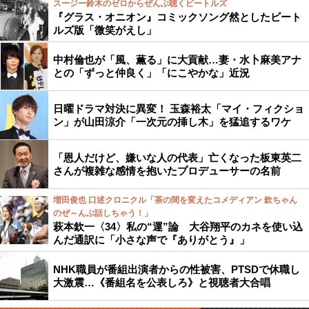
スージー鈴木のゼロからぜんぶ聴くビートルズ
『グラス・オニオン』コミックソング然としたビート
ルズ版「微笑がえし」
中村倫也が「風、薫る」に大貢献…妻・水卜麻美アナ
との「ずっと仲良く」「にこやかな」近況
日曜ドラマ対決に異変！ 玉森裕太「マイ・フィクショ
ン」が山田涼介「一次元の挿し木」を猛追するワケ
「恩人だけど、嫌いな人の代表」亡くなった板東英二
さんが複雑な感情を抱いたプロデューサーの名前
増田俊也 口述クロニクル「茶の間を変えたコメディアン 欽ちゃん
のぜ～んぶ話しちゃう！」
萩本欽一〈34〉私の“運”論 大谷翔平のカネを使い込
んだ通訳に「小さな声で『ありがとう』」
NHK職員が番組出演者からの性被害、PTSDで休職し
大激震…《番組名を公表しろ》と視聴者大合唱