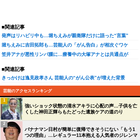
■関連記事
発声はリハビリ中も…堀ちえみが親衛隊だけに語った“言葉”
堀ちえみに吉田拓郎も…芸能人の「がん告白」が相次ぐワケ
笠井アナが悪性リンパ腫に…療養中の大塚アナとは共通点が
■関連記事
きっかけは逸見政孝さん 芸能人の“がん公表”が増えた背景
芸能のアクセスランキング
1
強いショック状態の清水アキラに心配の声…子供を亡
くした神田正輝らもたどった遺族ケアの道のり
2
バナナマン日村が簡単に復帰できそうにない「もう1
つの理由」…レギュラー11本抱える人気者のジレンマ