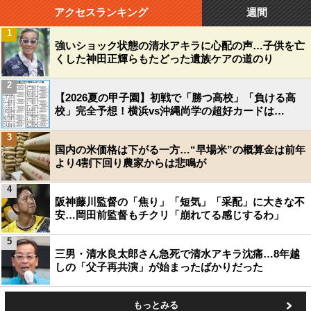
アクセスランキング
週間
1
強いショック状態の清水アキラに心配の声…子供を亡
くした神田正輝らもたどった遺族ケアの道のり
2
【2026夏の甲子園】初戦で「勝つ高校」「負ける高
校」完全予想！横浜vs沖縄尚学の超好カードは…
3
国内の米価格は下がる一方…“早場米”の概算金は前年
より4割下回り農家からは悲鳴が
4
阪神藤川監督の「焦り」「短気」「采配」に大きな不
安…岡田前監督もチクリ「崩れてる感じするわ」
5
三男・清水良太郎さん急死で清水アキラ沈痛…8年越
しの「父子再共演」が始まったばかりだった
もっとみる