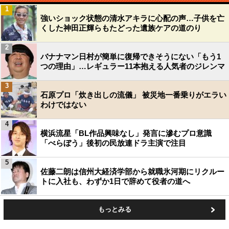
1
強いショック状態の清水アキラに心配の声…子供を亡
くした神田正輝らもたどった遺族ケアの道のり
2
バナナマン日村が簡単に復帰できそうにない「もう1
つの理由」…レギュラー11本抱える人気者のジレンマ
3
石原プロ「炊き出しの流儀」 被災地一番乗りがエラい
わけではない
4
横浜流星「BL作品興味なし」発言に滲むプロ意識
「べらぼう」後初の民放連ドラ主演で注目
5
佐藤二朗は信州大経済学部から就職氷河期にリクルー
トに入社も、わずか1日で辞めて役者の道へ
もっとみる