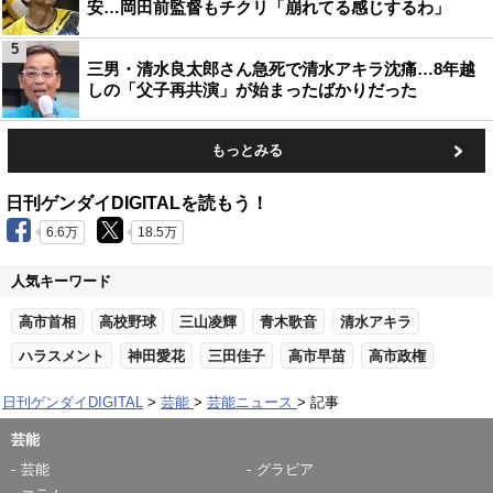
安…岡田前監督もチクリ「崩れてる感じするわ」
5
三男・清水良太郎さん急死で清水アキラ沈痛…8年越
しの「父子再共演」が始まったばかりだった
もっとみる
日刊ゲンダイDIGITALを読もう！
6.6万
18.5万
人気キーワード
高市首相
高校野球
三山凌輝
青木歌音
清水アキラ
ハラスメント
神田愛花
三田佳子
高市早苗
高市政権
日刊ゲンダイDIGITAL
芸能
芸能ニュース
記事
芸能
芸能
グラビア