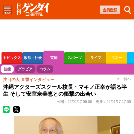
トピックス
政治・社会
芸能
スポーツ
ライフ
マネー
ボートレース
競輪
オートレース
芸能
グラビア
コラム
> 一覧へ
注目の人 直撃インタビュー
沖縄アクターズスクール校長・マキノ正幸が語る半
生 そして安室奈美恵との衝撃の出会い
公開：
22/01/17 06:00
更新：
22/01/17 17:55