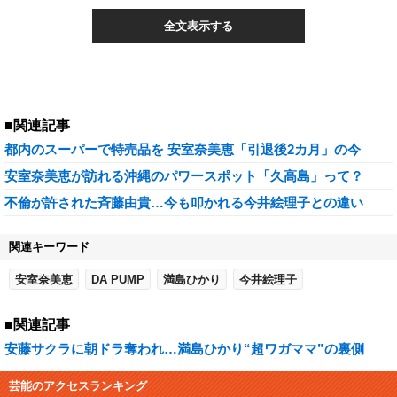
全文表示する
■関連記事
都内のスーパーで特売品を 安室奈美恵「引退後2カ月」の今
安室奈美恵が訪れる沖縄のパワースポット「久高島」って？
不倫が許された斉藤由貴…今も叩かれる今井絵理子との違い
関連キーワード
安室奈美恵
DA PUMP
満島ひかり
今井絵理子
■関連記事
安藤サクラに朝ドラ奪われ…満島ひかり“超ワガママ”の裏側
芸能のアクセスランキング