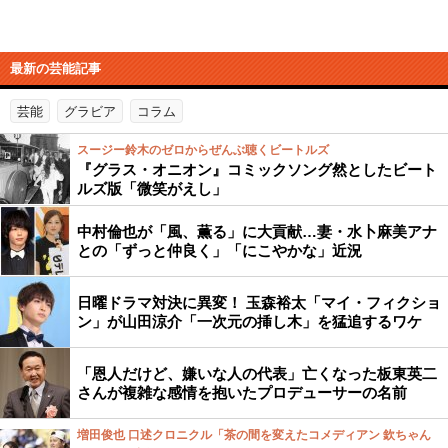
最新の芸能記事
芸能
グラビア
コラム
スージー鈴木のゼロからぜんぶ聴くビートルズ
『グラス・オニオン』コミックソング然としたビート
ルズ版「微笑がえし」
中村倫也が「風、薫る」に大貢献…妻・水卜麻美アナ
との「ずっと仲良く」「にこやかな」近況
日曜ドラマ対決に異変！ 玉森裕太「マイ・フィクショ
ン」が山田涼介「一次元の挿し木」を猛追するワケ
「恩人だけど、嫌いな人の代表」亡くなった板東英二
さんが複雑な感情を抱いたプロデューサーの名前
増田俊也 口述クロニクル「茶の間を変えたコメディアン 欽ちゃん