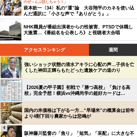
のぜ～んぶ話しちゃう！」
萩本欽一〈34〉私の“運”論 大谷翔平のカネを使い込
んだ通訳に「小さな声で『ありがとう』」
NHK職員が番組出演者からの性被害、PTSDで休職し
大激震…《番組名を公表しろ》と視聴者大合唱
アクセスランキング
週間
1
強いショック状態の清水アキラに心配の声…子供を亡
くした神田正輝らもたどった遺族ケアの道のり
2
【2026夏の甲子園】初戦で「勝つ高校」「負ける高
校」完全予想！横浜vs沖縄尚学の超好カードは…
3
国内の米価格は下がる一方…“早場米”の概算金は前年
より4割下回り農家からは悲鳴が
4
阪神藤川監督の「焦り」「短気」「采配」に大きな不