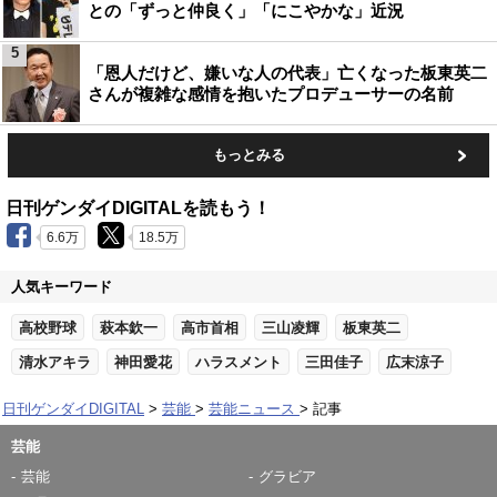
との「ずっと仲良く」「にこやかな」近況
5
「恩人だけど、嫌いな人の代表」亡くなった板東英二
さんが複雑な感情を抱いたプロデューサーの名前
もっとみる
日刊ゲンダイDIGITALを読もう！
6.6万
18.5万
人気キーワード
高校野球
萩本欽一
高市首相
三山凌輝
板東英二
清水アキラ
神田愛花
ハラスメント
三田佳子
広末涼子
日刊ゲンダイDIGITAL
芸能
芸能ニュース
記事
芸能
芸能
グラビア