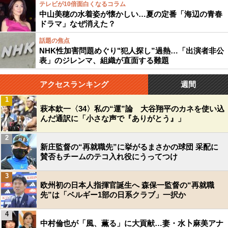
テレビが10倍面白くなるコラム
中山美穂の水着姿が懐かしい…夏の定番「海辺の青春
ドラマ」なぜ消えた？
話題の焦点
NHK性加害問題めぐり"犯人探し”過熱…「出演者非公
表」のジレンマ、組織が直面する難題
アクセスランキング
週間
1
萩本欽一〈34〉私の“運”論 大谷翔平のカネを使い込
んだ通訳に「小さな声で『ありがとう』」
2
新庄監督の“再就職先”に挙がるまさかの球団 采配に
賛否もチームのテコ入れ役にうってつけ
3
欧州初の日本人指揮官誕生へ 森保一監督の“再就職
先”は「ベルギー1部の日系クラブ」一択か
4
中村倫也が「風、薫る」に大貢献…妻・水卜麻美アナ