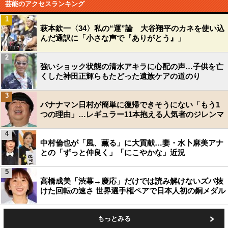
芸能のアクセスランキング
1
萩本欽一〈34〉私の“運”論 大谷翔平のカネを使い込
んだ通訳に「小さな声で『ありがとう』」
2
強いショック状態の清水アキラに心配の声…子供を亡
くした神田正輝らもたどった遺族ケアの道のり
3
バナナマン日村が簡単に復帰できそうにない「もう1
つの理由」…レギュラー11本抱える人気者のジレンマ
4
中村倫也が「風、薫る」に大貢献…妻・水卜麻美アナ
との「ずっと仲良く」「にこやかな」近況
5
高橋成美「渋幕→慶応」だけでは読み解けないズバ抜
けた回転の速さ 世界選手権ペアで日本人初の銅メダル
もっとみる