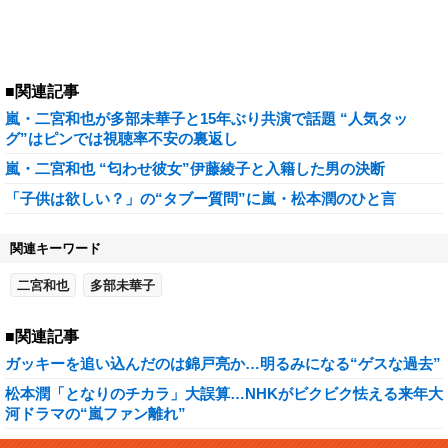
■関連記事
嵐・二宮和也が多部未華子と15年ぶり共演で話題 “人気タッ
グ”はピンでは視聴率不安の裏返し
嵐・二宮和也 “匂わせ彼女”伊藤綾子と入籍した男の決断
「子供は欲しい？」の“タブー質問”に嵐・松本潤のひと言
関連キーワード
二宮和也
多部未華子
■関連記事
ガッキーを追い込んだのは錦戸亮か…明るみになる“ゲスな過去”
松本潤「となりのチカラ」大誤算…NHKがビクビク怯える来年大
河ドラマの“嵐ファン離れ”