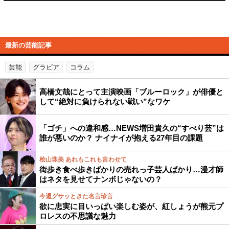
最新の芸能記事
芸能
グラビア
コラム
高橋文哉にとって主演映画「ブルーロック」が俳優と
して“絶対に負けられない戦い”なワケ
「ゴチ」への違和感…NEWS増田貴久の“すべり芸”は
誰が悪いのか？ ナイナイが抱える27年目の課題
桧山珠美 あれもこれも言わせて
街歩き食べ歩きばかりの売れっ子芸人ばかり…漫才師
はネタを見せてナンボじゃないの？
今週グサッときた名言珍言
欲に忠実に目いっぱい楽しむ姿が、紅しょうが熊元プ
ロレスの不思議な魅力