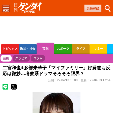
トピックス
政治・社会
芸能
スポーツ
ライフ
マネー
ボートレース
競輪
オートレース
芸能
グラビア
コラム
二宮和也&多部未華子「マイファミリー」好発進も反
応は微妙…考察系ドラマそろそろ限界？
公開：
22/04/13 16:00
更新：
22/04/13 17:54