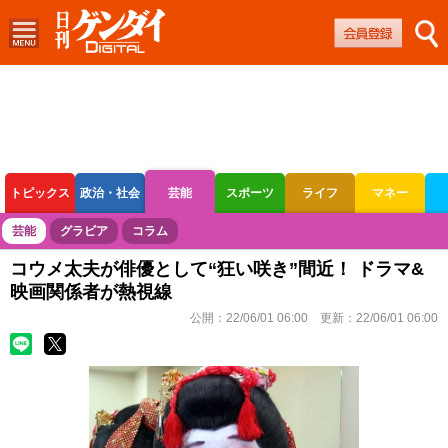
トピックス
政治・社会
芸能
スポーツ
ライフ
マネー
ボートレース
競輪
オートレース
芸能
グラビア
コラム
コウメ太夫が俳優として“狂い咲き”間近！ ドラマ&
映画関係者が熱視線
公開：
22/06/01 06:00
更新：
22/06/01 06:00