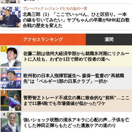
プレーバック レジェンドたちのあの一言
北島三郎（1）「ここでいっぺん、ひと区切り。一本
の線を引いてみたい」サブちゃんの卒業がNHK紅白歌
合戦の歴史を変えた
アクセスランキング
週間
1
佐藤二朗は信州大経済学部から就職氷河期にリクルー
トに入社も、わずか1日で辞めて役者の道へ
2
欧州初の日本人指揮官誕生へ 森保一監督の“再就職
先”は「ベルギー1部の日系クラブ」一択か
3
菅野智之トレード不成立の裏に致命的な“前科”…ここ
まで11勝4敗でも市場価値が低かったワケ
4
強いショック状態の清水アキラに心配の声…子供を亡
くした神田正輝らもたどった遺族ケアの道のり