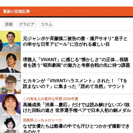
最新の芸能記事
芸能
グラビア
コラム
元ジャンポケ斉藤慎二被告の妻・瀬戸サオリ“息子と
の幸せな日常アピール”に注がれる厳しい目
堺雅人「VIVANT」に感じる“懐かしさ”の正体…視聴
者を誘う“昭和劇画”の魅力と考察合戦の先に待つ課題
ヒカキンが「VIVANTハラスメント」された！ 「Tを
読まないの？」に集まった「読めて当然」マウント
この有名人の意外な学歴 2026年夏
高橋成美「渋幕→慶応」だけでは読み解けないズバ抜
けた回転の速さ 世界選手権ペアで日本人初の銅メダル
芸能界ぶっちゃけトーク
なぜ女優たちは酷暑の中でも汗ひとつかかず撮影でき
るのか？