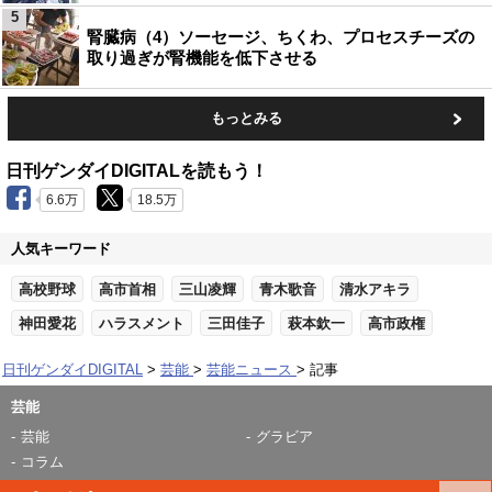
5
腎臓病（4）ソーセージ、ちくわ、プロセスチーズの
取り過ぎが腎機能を低下させる
もっとみる
日刊ゲンダイDIGITALを読もう！
6.6万
18.5万
人気キーワード
高校野球
高市首相
三山凌輝
青木歌音
清水アキラ
神田愛花
ハラスメント
三田佳子
萩本欽一
高市政権
日刊ゲンダイDIGITAL
芸能
芸能ニュース
記事
芸能
芸能
グラビア
コラム