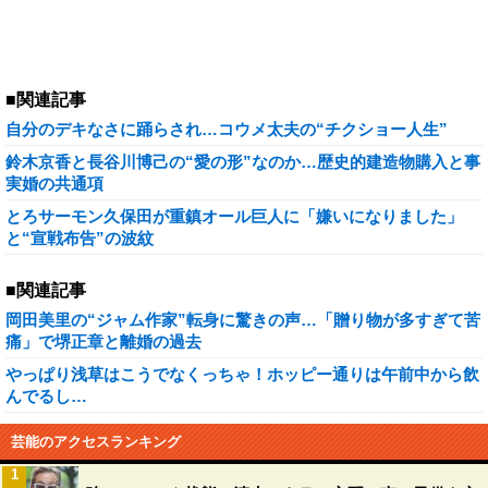
■関連記事
自分のデキなさに踊らされ…コウメ太夫の“チクショー人生”
鈴木京香と長谷川博己の“愛の形”なのか…歴史的建造物購入と事
実婚の共通項
とろサーモン久保田が重鎮オール巨人に「嫌いになりました」
と“宣戦布告”の波紋
■関連記事
岡田美里の“ジャム作家”転身に驚きの声…「贈り物が多すぎて苦
痛」で堺正章と離婚の過去
やっぱり浅草はこうでなくっちゃ！ホッピー通りは午前中から飲
んでるし…
芸能のアクセスランキング
1