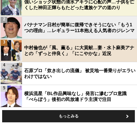
強いショック状態の清水アキラに心配の声…子供を亡
くした神田正輝らもたどった遺族ケアの道のり
2
バナナマン日村が簡単に復帰できそうにない「もう1
つの理由」…レギュラー11本抱える人気者のジレンマ
3
中村倫也が「風、薫る」に大貢献…妻・水卜麻美アナ
との「ずっと仲良く」「にこやかな」近況
4
石原プロ「炊き出しの流儀」 被災地一番乗りがエラい
わけではない
5
横浜流星「BL作品興味なし」発言に滲むプロ意識
「べらぼう」後初の民放連ドラ主演で注目
もっとみる