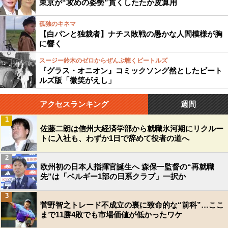
東京が“攻めの姿勢”貫くしたたか皮算用
孤独のキネマ
【白パンと独裁者】ナチス敗戦の愚かな人間模様が胸
に響く
スージー鈴木のゼロからぜんぶ聴くビートルズ
『グラス・オニオン』コミックソング然としたビート
ルズ版「微笑がえし」
アクセスランキング
週間
1
佐藤二朗は信州大経済学部から就職氷河期にリクルー
トに入社も、わずか1日で辞めて役者の道へ
2
欧州初の日本人指揮官誕生へ 森保一監督の“再就職
先”は「ベルギー1部の日系クラブ」一択か
3
菅野智之トレード不成立の裏に致命的な“前科”…ここ
まで11勝4敗でも市場価値が低かったワケ