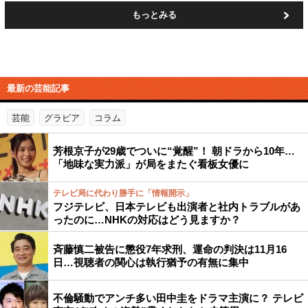
もっとみる
最新の芸能記事
芸能
グラビア
コラム
芳根京子が29歳でついに“覚醒”！ 朝ドラから10年…
「地味な実力派」が局をまたぐ看板女優に
テレビ局に代わり勝手に「情報開示」
フジテレビ、日本テレビも出演者と社内トラブルがあ
ったのに…NHKの対応はどう見ますか？
斉藤慎二被告に懲役7年求刑、運命の判決は11月16
日…視聴者の関心は執行猶予の有無に集中
不倫騒動でアンチ多い田中圭をドラマ主演に？ テレビ