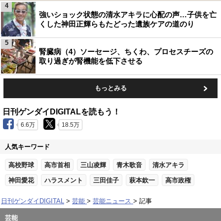
4
強いショック状態の清水アキラに心配の声…子供を亡
くした神田正輝らもたどった遺族ケアの道のり
5
腎臓病（4）ソーセージ、ちくわ、プロセスチーズの
取り過ぎが腎機能を低下させる
もっとみる
日刊ゲンダイDIGITALを読もう！
6.6万
18.5万
人気キーワード
高校野球
高市首相
三山凌輝
青木歌音
清水アキラ
神田愛花
ハラスメント
三田佳子
萩本欽一
高市政権
日刊ゲンダイDIGITAL
芸能
芸能ニュース
記事
芸能