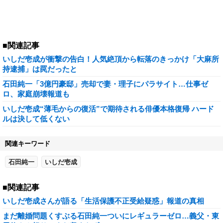
■関連記事
いしだ壱成が衝撃の告白！人気絶頂から転落のきっかけ「大麻所
持逮捕」は罠だったと
石田純一「3億円豪邸」売却で妻・理子にパラサイト…仕事ゼ
ロ、家庭崩壊報道も
いしだ壱成“薄毛からの復活”で期待される俳優本格復帰 ハード
ルは決して低くない
関連キーワード
石田純一
いしだ壱成
■関連記事
いしだ壱成さんが語る「生活保護不正受給疑惑」報道の真相
まだ離婚問題くすぶる石田純一ついにレギュラーゼロ…義父・東