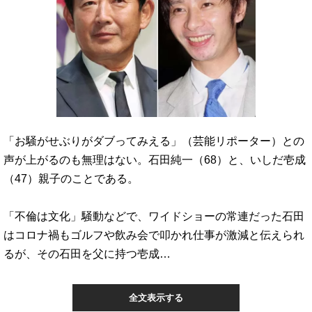
「お騒がせぶりがダブってみえる」（芸能リポーター）との
声が上がるのも無理はない。石田純一（68）と、いしだ壱成
（47）親子のことである。
「不倫は文化」騒動などで、ワイドショーの常連だった石田
はコロナ禍もゴルフや飲み会で叩かれ仕事が激減と伝えられ
るが、その石田を父に持つ壱成…
全文表示する