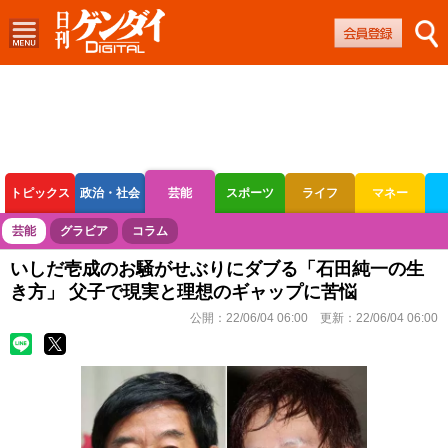
トピックス
政治・社会
芸能
スポーツ
ライフ
マネー
ボートレース
競輪
オートレース
芸能
グラビア
コラム
いしだ壱成のお騒がせぶりにダブる「石田純一の生
き方」 父子で現実と理想のギャップに苦悩
公開：
22/06/04 06:00
更新：
22/06/04 06:00