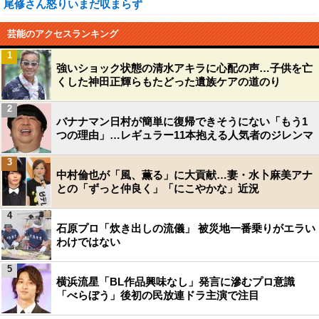
尾修さん怒りいまだ収まらず
芸能のアクセスランキング
1
強いショック状態の清水アキラに心配の声…子供を亡
くした神田正輝らもたどった遺族ケアの道のり
2
バナナマン日村が簡単に復帰できそうにない「もう1
つの理由」…レギュラー11本抱える人気者のジレンマ
3
中村倫也が「風、薫る」に大貢献…妻・水卜麻美アナ
との「ずっと仲良く」「にこやかな」近況
4
石原プロ「炊き出しの流儀」 被災地一番乗りがエラい
わけではない
5
横浜流星「BL作品興味なし」発言に滲むプロ意識
「べらぼう」後初の民放連ドラ主演で注目