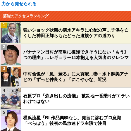
力から発せられる
芸能のアクセスランキング
1
強いショック状態の清水アキラに心配の声…子供を亡
くした神田正輝らもたどった遺族ケアの道のり
2
バナナマン日村が簡単に復帰できそうにない「もう1
つの理由」…レギュラー11本抱える人気者のジレンマ
3
中村倫也が「風、薫る」に大貢献…妻・水卜麻美アナ
との「ずっと仲良く」「にこやかな」近況
4
石原プロ「炊き出しの流儀」 被災地一番乗りがエラい
わけではない
5
横浜流星「BL作品興味なし」発言に滲むプロ意識
「べらぼう」後初の民放連ドラ主演で注目