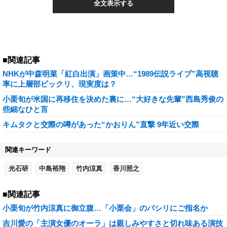
全文表示する
■関連記事
NHKが中森明菜「紅白出演」画策中…“1989伝説ライブ”高視聴
率に上層部ビックリ、現実度は？
小栗旬が米国に再移住を決めた裏に…“大好きな先輩”西島秀俊の
些細なひと言
キムタクと交際の噂があった“かおりん”直撃 9年近い交際
関連キーワード
光石研
中島裕翔
竹内涼真
香川照之
■関連記事
小栗旬が竹内涼真に御立腹…「小栗会」のパシリにご指名か
吉川愛の「主演女優のオーラ」は親しみやすさと切れ味ある演技