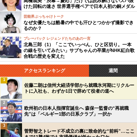
高橋成美「渋幕→慶応」だけでは読み解けないズバ抜
けた回転の速さ 世界選手権ペアで日本人初の銅メダル
芸能界ぶっちゃけトーク
なぜ女優たちは酷暑の中でも汗ひとつかかず撮影でき
るのか？
プレーバック レジェンドたちのあの一言
北島三郎（1）「ここでいっぺん、ひと区切り。一本
の線を引いてみたい」サブちゃんの卒業がNHK紅白歌
合戦の歴史を変えた
アクセスランキング
週間
1
佐藤二朗は信州大経済学部から就職氷河期にリクルー
トに入社も、わずか1日で辞めて役者の道へ
2
欧州初の日本人指揮官誕生へ 森保一監督の“再就職
先”は「ベルギー1部の日系クラブ」一択か
3
菅野智之トレード不成立の裏に致命的な“前科”…ここ
まで11勝4敗でも市場価値が低かったワケ