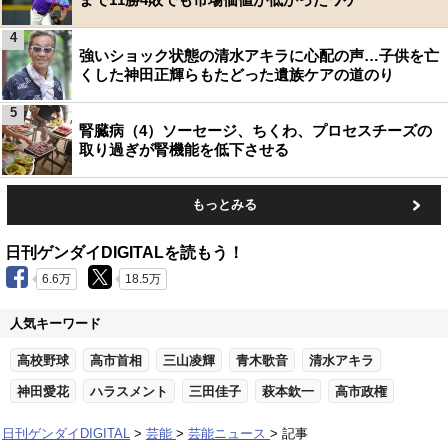
4
強いショック状態の清水アキラに心配の声…子供を亡
くした神田正輝らもたどった遺族ケアの道のり
5
腎臓病（4）ソーセージ、ちくわ、プロセスチーズの
取り過ぎが腎機能を低下させる
もっとみる
日刊ゲンダイDIGITALを読もう！
6.6万
18.5万
人気キーワード
高校野球
高市首相
三山凌輝
青木歌音
清水アキラ
神田愛花
ハラスメント
三田佳子
萩本欽一
高市政権
日刊ゲンダイDIGITAL
芸能
芸能ニュース
記事