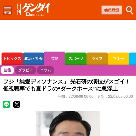
トピックス
政治・社会
芸能
スポーツ
ライフ
マネー
ボートレース
競輪
オートレース
芸能
グラビア
コラム
フジ「純愛ディソナンス」 光石研の演技がスゴイ！
低視聴率でも夏ドラの“ダークホース”に急浮上
公開：
22/08/09 06:00
更新：
22/08/09 06:00