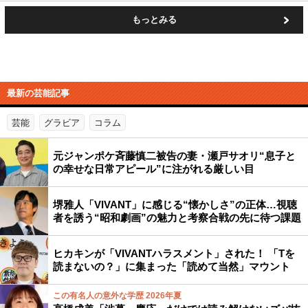
もっとみる
最新の芸能記事
芸能
グラビア
コラム
元ジャンポケ斉藤慎二被告の妻・瀬戸サオリ“息子と
の幸せな日常アピール”に注がれる厳しい目
堺雅人「VIVANT」に感じる“懐かしさ”の正体…視聴
者を誘う“昭和劇画”の魅力と考察合戦の先に待つ課題
ヒカキンが「VIVANTハラスメント」された！ 「Tを
読まないの？」に集まった「読めて当然」マウント
この有名人の意外な学歴 2026年夏