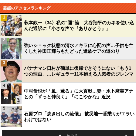
芸能のアクセスランキング
1
萩本欽一〈34〉私の“運”論 大谷翔平のカネを使い込
んだ通訳に「小さな声で『ありがとう』」
2
強いショック状態の清水アキラに心配の声…子供を亡
くした神田正輝らもたどった遺族ケアの道のり
3
バナナマン日村が簡単に復帰できそうにない「もう1
つの理由」…レギュラー11本抱える人気者のジレンマ
4
中村倫也が「風、薫る」に大貢献…妻・水卜麻美アナ
との「ずっと仲良く」「にこやかな」近況
5
石原プロ「炊き出しの流儀」 被災地一番乗りがエラい
わけではない