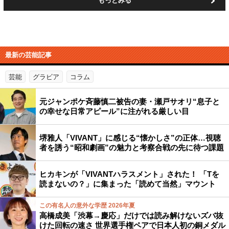
もっとみる
最新の芸能記事
芸能
グラビア
コラム
元ジャンポケ斉藤慎二被告の妻・瀬戸サオリ“息子と
の幸せな日常アピール”に注がれる厳しい目
堺雅人「VIVANT」に感じる“懐かしさ”の正体…視聴
者を誘う“昭和劇画”の魅力と考察合戦の先に待つ課題
ヒカキンが「VIVANTハラスメント」された！ 「Tを
読まないの？」に集まった「読めて当然」マウント
この有名人の意外な学歴 2026年夏
高橋成美「渋幕→慶応」だけでは読み解けないズバ抜
けた回転の速さ 世界選手権ペアで日本人初の銅メダル