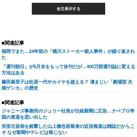
全文表示する
■関連記事
福岡でまた…24年前の「桶川ストーカー殺人事件」が繰り返され
た
「週刊朝日」が5月末をもって休刊だが…400万部週刊誌に変える
方法はある
篠田麻里子は松居一代やカイヤを超える？ 凄まじい「劇場型 夫
婦ゲンカ」の歴史
■関連記事
ジャニーズ事務所のジュリー社長が日経新聞に広告…ナベプロ帝
国の衰退を思い出した
安倍元首相を銃撃した山上徹也容疑者の近況報道は雑誌だからこ
そ なぜ新聞やテレビは報じない