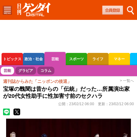
トピックス
政治・社会
芸能
スポーツ
ライフ
マネー
ボートレース
競輪
オートレース
芸能
グラビア
コラム
> 一覧へ
週刊誌からみた「ニッポンの後退」
宝塚の醜聞は昔からの「伝統」だった…所属演出家
が20代女性助手に性加害寸前のセクハラ
公開：
23/02/12 06:00
更新：
23/02/12 06:00