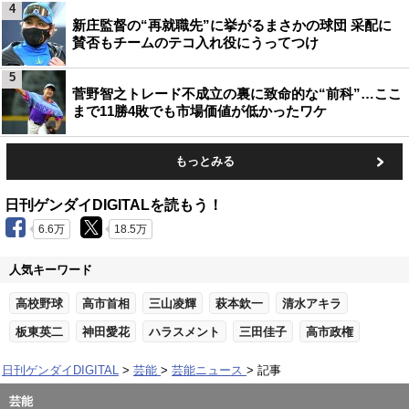
4
新庄監督の“再就職先”に挙がるまさかの球団 采配に
賛否もチームのテコ入れ役にうってつけ
5
菅野智之トレード不成立の裏に致命的な“前科”…ここ
まで11勝4敗でも市場価値が低かったワケ
もっとみる
日刊ゲンダイDIGITALを読もう！
6.6万
18.5万
人気キーワード
高校野球
高市首相
三山凌輝
萩本欽一
清水アキラ
板東英二
神田愛花
ハラスメント
三田佳子
高市政権
日刊ゲンダイDIGITAL
芸能
芸能ニュース
記事
芸能