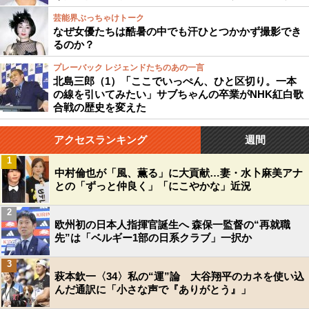
芸能界ぶっちゃけトーク
なぜ女優たちは酷暑の中でも汗ひとつかかず撮影でき
るのか？
プレーバック レジェンドたちのあの一言
北島三郎（1）「ここでいっぺん、ひと区切り。一本
の線を引いてみたい」サブちゃんの卒業がNHK紅白歌
合戦の歴史を変えた
アクセスランキング
週間
1
中村倫也が「風、薫る」に大貢献…妻・水卜麻美アナ
との「ずっと仲良く」「にこやかな」近況
2
欧州初の日本人指揮官誕生へ 森保一監督の“再就職
先”は「ベルギー1部の日系クラブ」一択か
3
萩本欽一〈34〉私の“運”論 大谷翔平のカネを使い込
んだ通訳に「小さな声で『ありがとう』」