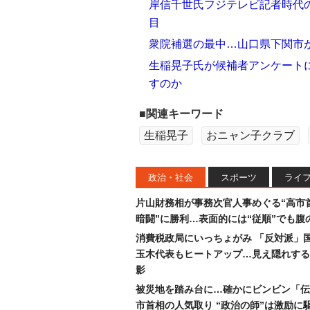
岸信千世氏フジテレビ記者時代
目
衆院補選の最中…山口県下関市
生稲晃子氏が候補者アンケート
すのか
■関連キーワード
生稲晃子
おニャン子クラブ
政治・社会
スポーツ
ライ
片山財務相が事務次官人事めぐる“高市
暗闘”に勝利…表面的には“従順”でも腹
消費税政局にいっちょがみ 「反対派」
玉木代表もヒートアップ…見え隠れする
影
被災地を踏み台に…確かにビンビン「伝
市首相の人気取り “政治の師”は激励に