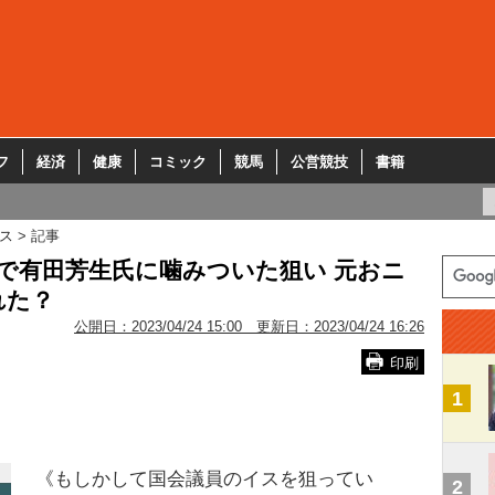
フ
経済
健康
コミック
競馬
公営競技
書籍
ス
記事
で有田芳生氏に噛みついた狙い 元おニ
れた？
公開日：
2023/04/24 15:00
更新日：
2023/04/24 16:26
印刷
1
《もしかして国会議員のイスを狙ってい
2