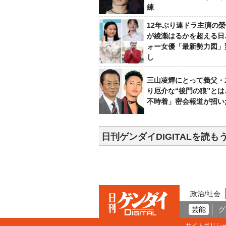
練
12年ぶり連ドラ主演の
が綾瀬はるかを超える日
ォー女優「最新勢力図」
し
三山凌輝にとって義父・
り厄介な“後門の狼”と
不時着」密会報道が招い
日刊ゲンダイDIGITALを読も
政治/社会
芸能
グ
サイトポリシ