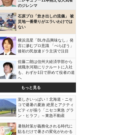
…レギュラー11本抱える人気者
のジレンマ
石原プロ「炊き出しの流儀」 被
災地一番乗りがエラいわけでは
ない
横浜流星「BL作品興味なし」発
言に滲むプロ意識 「べらぼう」
後初の民放連ドラ主演で注目
佐藤二朗は信州大経済学部から
就職氷河期にリクルートに入社
も、わずか1日で辞めて役者の道
へ
もっと見る
楽しさいっぱい！北海道・ニセ
コで避暑の夏旅 絶景とアクティ
ビティが揃う「ニセコ東急 グラ
ン・ヒラフ」～東急不動産
暑熱対策が義務化される時代に
貼るだけで暑さの変化がわかる