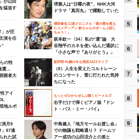
」が山田
堺雅人は“日曜の夜”、NHK大河
を猛追す
ドラマ「真田丸」で躍動していた
5
増田俊也 口述クロニクル「茶の間を変え
たコメディアン 欽ちゃんのぜ～んぶ話し
NT」が圧
ちゃう！」
主演を任
萩本欽一〈34〉私の“運”論 大
い
谷翔平のカネを使い込んだ通訳に
6
「小さな声で『ありがとう』」
からの性
坂田明 81歳の今も現役JAZZライブ
（8）人生を変えたコルトレーン
激震…
7
のコンサート、雷に打たれた気持
視聴者大
ちになった
女性アイ
もっとゼロからぜんぶ聴くビートルズ
8
OL
右手だけで弾くピアノ版『ドン
～現地ルポ
ト・パス・ミー・バイ』
9
主演月9
中島健人「地方モールお渡し会」
」87連
での物議も戦略通り？ ドームツ
られた試
アー成功の山田涼介との差と