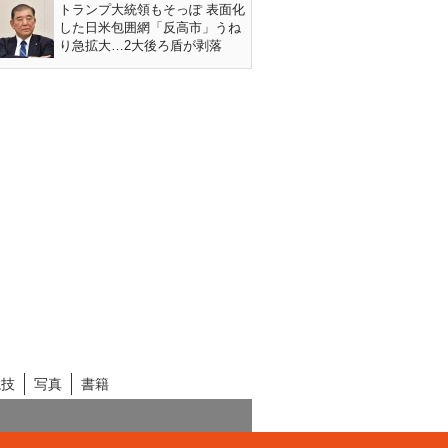
トランプ大統領もそっぽ 表面化
した日米包囲網「反高市」うね
り急拡大…2大後ろ盾が剥落
競技
写真
書籍