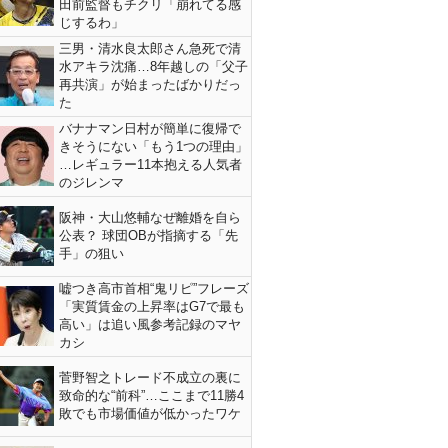
田前監督もチクリ「崩れてる感
じするわ」
三男・清水良太郎さん急死で清
水アキラ沈痛…8年越しの「父子
再共演」が始まったばかりだっ
た
バナナマン日村が簡単に復帰で
きそうにない「もう1つの理由」
…レギュラー11本抱える人気者
のジレンマ
阪神・大山悠輔なぜ離婚を自ら
公表？ 球団OBが指摘する「先
手」の狙い
嘘つき高市首相“鬼リピ”フレーズ
「実質賃金の上昇率はG7で最も
高い」は追い風参考記録のマヤ
カシ
菅野智之トレード不成立の裏に
致命的な“前科”…ここまで11勝4
敗でも市場価値が低かったワケ