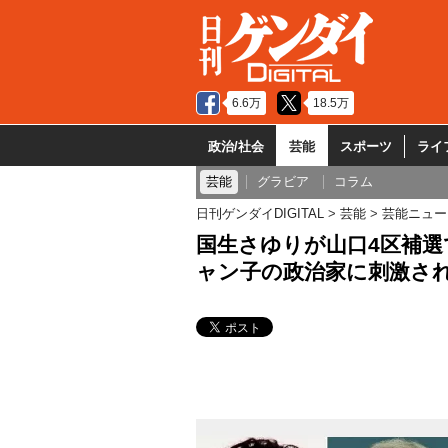
6.6万
18.5万
政治/社会
芸能
スポーツ
ライ
芸能
グラビア
コラム
日刊ゲンダイDIGITAL
芸能
芸能ニュー
国生さゆりが山口4区補選
ャン子の政治家に刺激さ