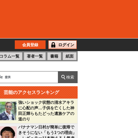
会員登録
ログイン
コラム一覧
著者一覧
書籍
紙面
芸能のアクセスランキング
強いショック状態の清水アキラ
に心配の声…子供を亡くした神
田正輝らもたどった遺族ケアの
道のり
バナナマン日村が簡単に復帰で
きそうにない「もう1つの理由」