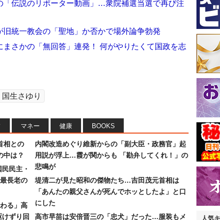
の「伝説のリポーター動画」…衆院補選当選で再び注
が旧統一教会の「聖地」か否かで場外論争勃発
にまさかの「無回答」連発！ 何がやりたくて国政を志
国生さゆり
フ
マネー
健康
BOOKS
首相との
内閣改造めぐり維新からの「副大臣・政務官」起
の中は？
用説が浮上…霞が関からも 「勘弁してくれ！」の
悲鳴が
国民民主・
最長老の
堤清二が見た昭和の傑物たち…吉田茂元首相は
「あんたの親父さんが死んでホッとしたよ」と口
にした
わる」高
駆けずり回
高市早苗は安倍晋三の「忠犬」だった…服装もメ
人気