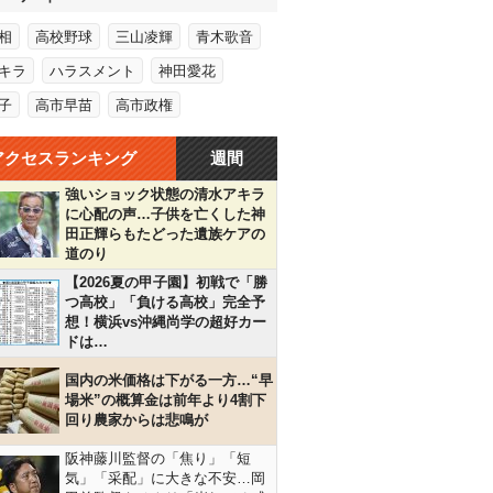
相
高校野球
三山凌輝
青木歌音
キラ
ハラスメント
神田愛花
子
高市早苗
高市政権
アクセスランキング
週間
強いショック状態の清水アキラ
に心配の声…子供を亡くした神
田正輝らもたどった遺族ケアの
道のり
【2026夏の甲子園】初戦で「勝
つ高校」「負ける高校」完全予
想！横浜vs沖縄尚学の超好カー
ドは…
国内の米価格は下がる一方…“早
場米”の概算金は前年より4割下
回り農家からは悲鳴が
阪神藤川監督の「焦り」「短
気」「采配」に大きな不安…岡