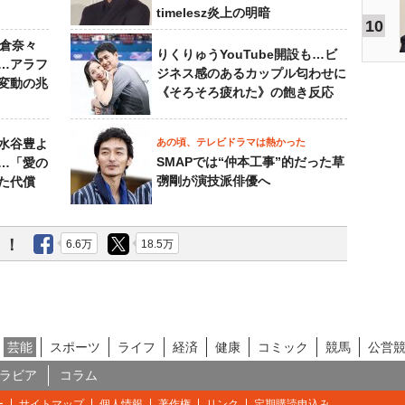
timelesz炎上の明暗
10
榮倉奈々
りくりゅうYouTube開設も…ビ
…アラフ
ジネス感のあるカップル匂わせに
変動の兆
《そろそろ疲れた》の飽き反応
水谷豊よ
あの頃、テレビドラマは熱かった
SMAPでは“仲本工事”的だった草
は…「愛の
彅剛が演技派俳優へ
た代償
う！
6.6万
18.5万
芸能
スポーツ
ライフ
経済
健康
コミック
競馬
公営
ラビア
コラム
ー
サイトマップ
個人情報
著作権
リンク
定期購読申込み