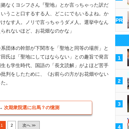
根拠なくヨシフさん『聖地』とか言っちゃった訳だ
ういうこと口するする人、どこにでもいるよね。か
PR
でけなす人。ノリで言っちゃうダメ人。選挙中なん
えられないほど、お花畑なのかな」
系団体の幹部が下関市を「聖地と同等の場所」と
有田氏は「聖地にしてはならない」との趣旨で発言
1
国生も学生時代、国語の「長文読解」がよほど苦手
の批判をしたために、《お前らの方がお花畑やない
2
った。
3
→
次期衆院選に出馬？の憶測
1
2
次へ
>>
4