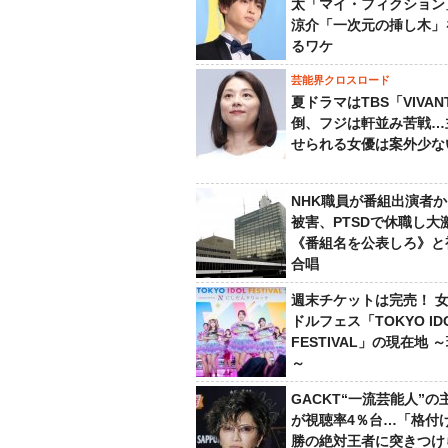
太「マイ・フィクション
涼介「一次元の挿し木」
るワケ
芸能界クロスロード
夏ドラマはTBS「VIVA
倒、フジは軒並み苦戦…
せられる女優は案外少な
NHK職員が番組出演者
被害、PTSDで休職し大
《番組名を公表しろ》と
合唱
週末チケットは完売！ 
ドルフェス「TOKYO ID
FESTIVAL」の現在地 
～
GACKT“一流芸能人”の
が視聴率4％台…「格付け
勝の絶対王者に突きつけ