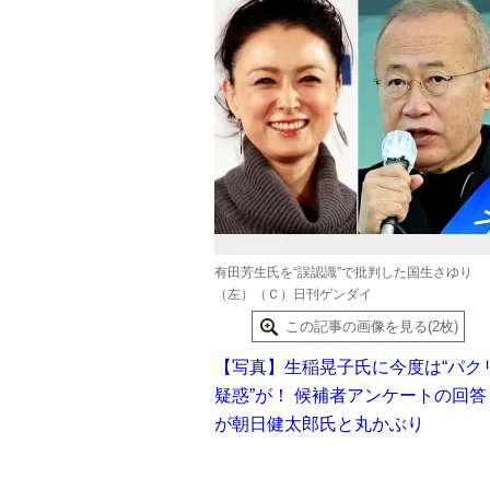
有田芳生氏を“誤認識”で批判した国生さゆり
（左）（Ｃ）日刊ゲンダイ
この記事の画像を見る(2枚)
【写真】生稲晃子氏に今度は“パク
疑惑”が！ 候補者アンケートの回答
が朝日健太郎氏と丸かぶり