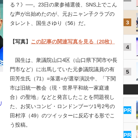
る？》──。23日の衆参補選後、SNS上でこん
な声が出始めたのが、元おニャン子クラブの
3
タレント、国生さゆり（56）だ。
【写真】
この記事の関連写真を見る（20枚）
4
国生は、衆議院山口4区（山口県下関市や長
門市など）に出馬していた元参議院議員の有
5
田芳生氏（71）=落選=が選挙演説中、「下関
市は旧統一教会（現・世界平和統一家庭連
合）の聖地」などと発言したことを問題視し
リ
た、お笑いコンビ・ロンドンブーツ1号2号の
PR
田村淳（49）のツイッターに反応する形でこ
う投稿。
PR