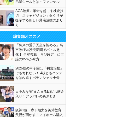
示温シールとは～ファンケル
AGA治療に革命を起こす検査技
術「スキャビジョン」銀クリが
提示する新しい薄毛治療のあり
方
編集部オススメ
「将来の愛子天皇を認めろ」高
市政権vs読売新聞でバトル激
化！ 皇室典範「再び改定」に世
論の85％が味方
2026夏の甲子園は「初出場校」
でも侮れない！ 4校ともハンデ
をはね返すポテンシャル十分
田中みな実“まんまるE乳”も筋金
入り！アッパレのあざとさ
阪神1位・森下翔太を英才教育
父親が明かす「マイホーム購入