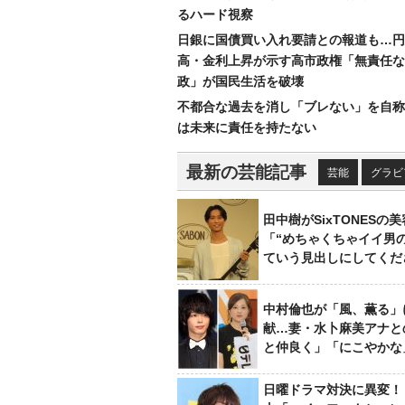
るハード視察
日銀に国債買い入れ要請との報道も…円
高・金利上昇が示す高市政権「無責任な
政」が国民生活を破壊
不都合な過去を消し「ブレない」を自称
は未来に責任を持たない
最新の芸能記事
芸能
グラビ
田中樹がSixTONESの
「“めちゃくちゃイイ男
ていう見出しにしてくだ
中村倫也が「風、薫る」
献…妻・水卜麻美アナと
と仲良く」「にこやかな
日曜ドラマ対決に異変！