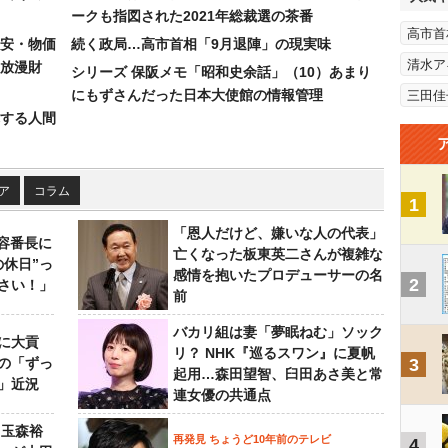
ークも指図された2021年総裁選の茶番
高市首
安・物価
続く政局…高市首相「9月退陣」の現実味
清水ア
放漫財
シリーズ 保阪メモ「昭和史余話」（10）あまり
にもずさんだった日本大使館の情報管理
三田佳
する人間
ア
コラム
1
「恩人だけど、嫌いな人の代表」
美容番長に
亡くなった板東英二さんが複雑な
の休日”っ
感情を抱いたプロデューサーの名
2
さい！」
前
バカリ組は妻「夢眠ねむ」ソック
に大貢
リ？ NHK『巡るスワン』に夏帆
の「ずっ
3
起用…森田望智、臼田あさ美と常
」近況
連女優の共通点
 玉森裕
再発見 ちょうど10年前のテレビ
4